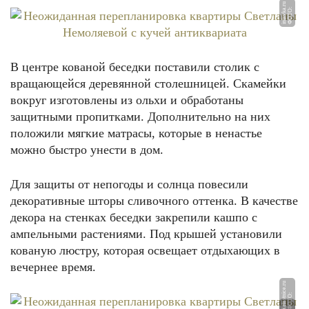
u
Ф
О
Т
О:
i
nl
a
v
k
a.
r
В центре кованой беседки поставили столик с
вращающейся деревянной столешницей. Скамейки
вокруг изготовлены из ольхи и обработаны
защитными пропитками. Дополнительно на них
положили мягкие матрасы, которые в ненастье
можно быстро унести в дом.
Для защиты от непогоды и солнца повесили
декоративные шторы сливочного оттенка. В качестве
декора на стенках беседки закрепили кашпо с
ампельными растениями. Под крышей установили
кованую люстру, которая освещает отдыхающих в
вечернее время.
u
Ф
О
Т
О:
1
ol
e
st
ni
c
e.
r