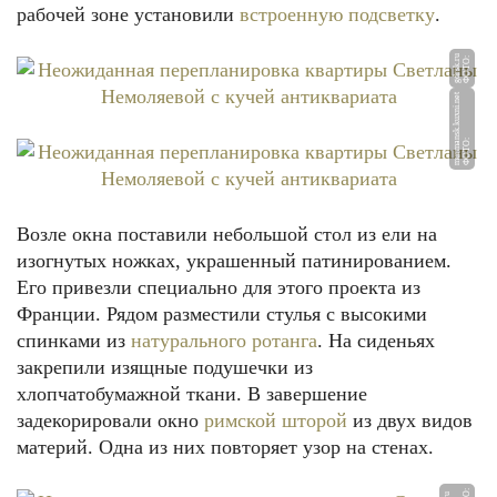
рабочей зоне установили
встроенную подсветку
.
u
Ф
О
Т
О:
g
d
r
s
k.
r
et
Ф
О
Т
О:
m
u
r
m
a
n
s
k.
k
u
x
ni.
n
Возле окна поставили небольшой стол из ели на
изогнутых ножках, украшенный патинированием.
Его привезли специально для этого проекта из
Франции. Рядом разместили стулья с высокими
спинками из
натурального ротанга
. На сиденьях
закрепили изящные подушечки из
хлопчатобумажной ткани. В завершение
задекорировали окно
римской шторой
из двух видов
материй. Одна из них повторяет узор на стенах.