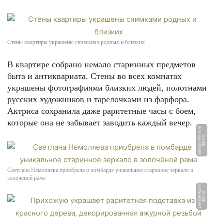
Стены квартиры украшены снимками родных и близких
В квартире собрано немало старинных предметов
быта и антиквариата. Стены во всех комнатах
украшены фотографиями близких людей, полотнами
русских художников и тарелочками из фарфора.
Актриса сохранила даже раритетные часы с боем,
которые она не забывает заводить каждый вечер.
m
Ф
О
Т
О:
b
e
r
s
o
a
n
ti
k.
c
o
Светлана Немоляева приобрела в ломбарде уникальное старинное зеркало в
золочёной раме
v
Ф
О
Т
О:
p
e
r
e
d
el
k
a.
t