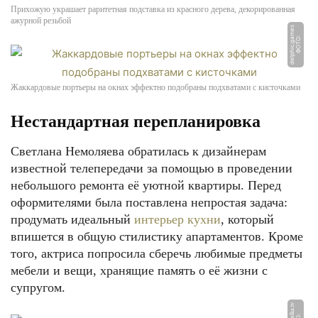
Прихожую украшает раритетная подставка из красного дерева, декорированная
ажурной резьбой
s
Ф
О
Т
О:
d
el
p
hi
c.
g
a
m
e
Жаккардовые портьеры на окнах эффектно подобраны подхватами с кисточками
Нестандартная перепланировка
Светлана Немоляева обратилась к дизайнерам
известной телепередачи за помощью в проведении
небольшого ремонта её уютной квартиры. Перед
оформителями была поставлена непростая задача:
продумать идеальный
интерьер кухни
, который
впишется в общую стилистику апартаментов. Кроме
того, актриса попросила сберечь любимые предметы
мебели и вещи, хранящие память о её жизни с
супругом.
v