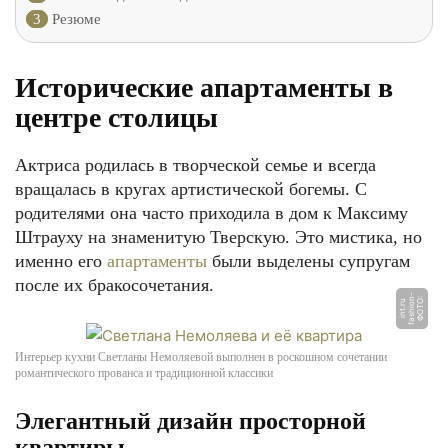
3
Резюме
Исторические апартаменты в
центре столицы
Актриса родилась в творческой семье и всегда
вращалась в кругах артистической богемы. С
родителями она часто приходила в дом к Максиму
Штрауху на знаменитую Тверскую. Это мистика, но
именно его
апартаменты
были выделены супругам
после их бракосочетания.
-
Ф
О
Т
О:
f
a
s
hi
o
n
i
n
t.
r
u
Интерьер кухни Светланы Немоляевой выполнен в роскошном сочетании
романтического прованса и традиционной классики
Элегантный дизайн просторной
квартиры