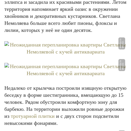
эллипса и засадила их красивыми растениями. Летом
территория напоминает яркий оазис в окружении
хвойников и декоративных кустарников. Светлана
Немоляева больше всего любит пионы, флоксы и
лилии, которых у неё не один десяток.
u
Ф
О
Т
О:
i
nl
a
v
k
a.
r
u
Ф
О
Т
О:
i
nl
a
v
k
a.
r
Недалеко от крылечка построили изящную открытую
беседку в форме шестигранника, вмещающую до 15
человек. Рядом обустроили комфортную зону для
барбекю. На территории выложили ровные дорожки
из
тротуарной плитки
и с двух сторон подсветили
невысокими фонарями.