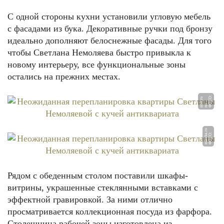
С одной стороны кухни установили угловую мебель
с фасадами из бука. Декоративные ручки под бронзу
идеально дополняют белоснежные фасады. Для того
чтобы Светлана Немоляева быстро привыкла к
новому интерьеру, все функциональные зоны
остались на прежних местах.
Ф
Т
О:
n
r
m
k.
r
u
О
-
s
u
Ф
О
Т
О:
i
nl
a
v
k
a.
r
Рядом с обеденным столом поставили шкафы-
витрины, украшенные стеклянными вставками с
эффектной гравировкой. За ними отлично
просматривается коллекционная посуда из фарфора.
Столешница рабочей зоны изготовлена из