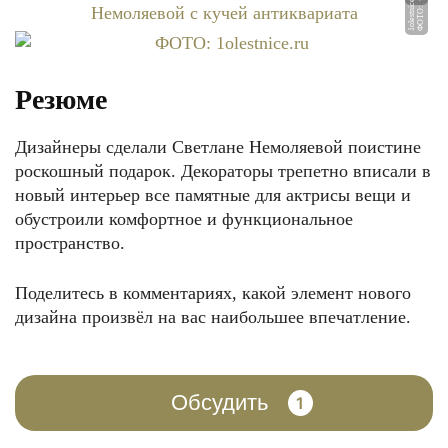
u
Ф
О
Т
О:
1
ol
e
st
ni
c
e.
r
Резюме
Дизайнеры сделали Светлане Немоляевой поистине
роскошный подарок. Декораторы трепетно вписали в
новый интерьер все памятные для актрисы вещи и
обустроили комфортное и функциональное
пространство.
Поделитесь в комментариях, какой элемент нового
дизайна произвёл на вас наибольшее впечатление.
Обсудить
1