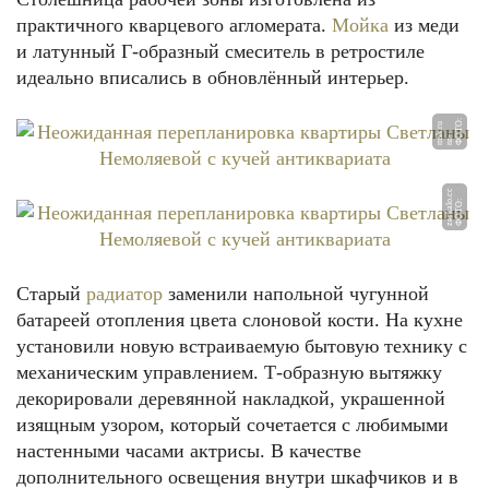
практичного кварцевого агломерата.
Мойка
из меди
и латунный Г-образный смеситель в ретростиле
идеально вписались в обновлённый интерьер.
Ф
Т
О:
n
r
m
k.
r
u
О
-
s
c
Ф
О
Т
О:
z
e
r
k
al
o.
c
Старый
радиатор
заменили напольной чугунной
батареей отопления цвета слоновой кости. На кухне
установили новую встраиваемую бытовую технику с
механическим управлением. Т-образную вытяжку
декорировали деревянной накладкой, украшенной
изящным узором, который сочетается с любимыми
настенными часами актрисы. В качестве
дополнительного освещения внутри шкафчиков и в