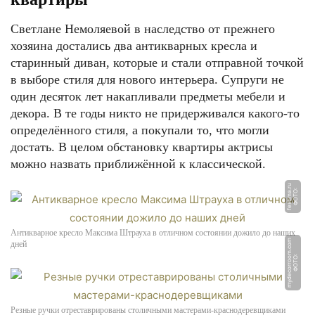
Светлане Немоляевой в наследство от прежнего
хозяина достались два антикварных кресла и
старинный диван, которые и стали отправной точкой
в выборе стиля для нового интерьера. Супруги не
один десяток лет накапливали предметы мебели и
декора. В те годы никто не придерживался какого-то
определённого стиля, а покупали то, что могли
достать. В целом обстановку квартиры актрисы
можно назвать приближённой к классической.
u
Ф
О
Т
О:
f
e
s
ti
m
a.
r
Антикварное кресло Максима Штрауха в отличном состоянии дожило до наших
m
дней
Ф
О
Т
О:
m
y
d
e
c
o
r
r
o
o
m.
c
o
Резные ручки отреставрированы столичными мастерами-краснодеревщиками