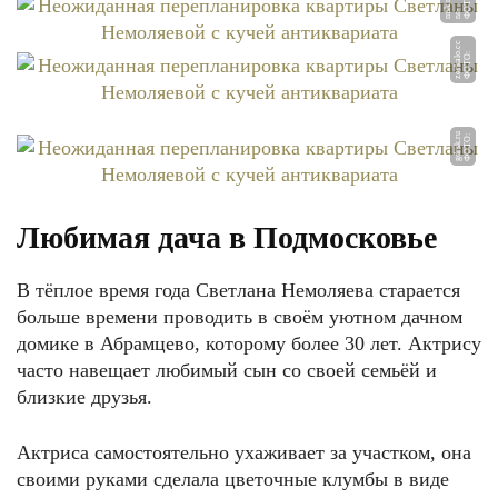
Ф
Т
О:
n
r
m
k.
r
u
О
-
s
c
Ф
О
Т
О:
z
e
r
k
al
o.
c
u
Ф
О
Т
О:
g
d
r
s
k.
r
Любимая дача в Подмосковье
В тёплое время года Светлана Немоляева старается
больше времени проводить в своём уютном дачном
домике в Абрамцево, которому более 30 лет. Актрису
часто навещает любимый сын со своей семьёй и
близкие друзья.
Актриса самостоятельно ухаживает за участком, она
своими руками сделала цветочные клумбы в виде