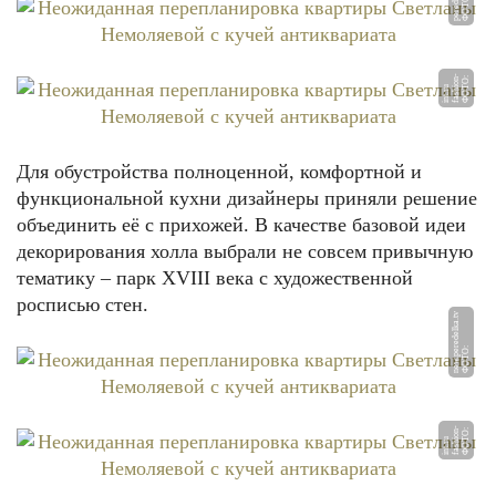
Ф
О
Т
О:
p
e
r
e
d
el
k
a.t
Ф
О
О:
f
a
s
o
n
-
i
nt.
r
Т
hi
u
Для обустройства полноценной, комфортной и
функциональной кухни дизайнеры приняли решение
объединить её с прихожей. В качестве базовой идеи
декорирования холла выбрали не совсем привычную
тематику – парк XVIII века с художественной
росписью стен.
v
Ф
О
Т
О:
n
e
w.
p
e
r
e
d
el
k
a.t
Ф
О
О:
f
a
s
o
n
-
i
nt.
r
Т
hi
u