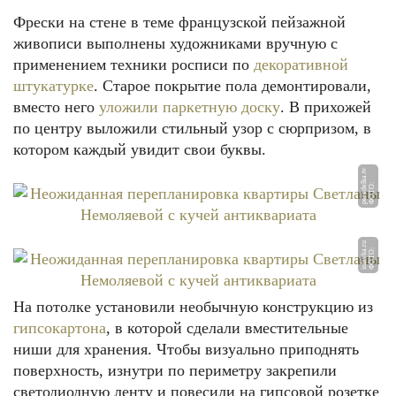
Фрески на стене в теме французской пейзажной
живописи выполнены художниками вручную с
применением техники росписи по
декоративной
штукатурке
. Старое покрытие пола демонтировали,
вместо него
уложили паркетную доску
. В прихожей
по центру выложили стильный узор с сюрпризом, в
котором каждый увидит свои буквы.
v
Ф
О
Т
О:
p
e
r
e
d
el
k
a.t
u
Ф
О
Т
О:
i
nl
a
v
k
a.
r
На потолке установили необычную конструкцию из
гипсокартона
, в которой сделали вместительные
ниши для хранения. Чтобы визуально приподнять
поверхность, изнутри по периметру закрепили
светодиодную ленту и повесили на гипсовой розетке