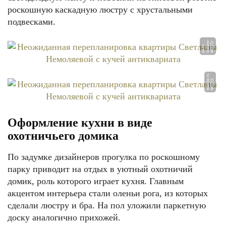
роскошную каскадную люстру с хрустальными
подвесками.
Ф
О
О:
f
a
s
o
n
-
i
nt.
r
Т
hi
u
u
Ф
О
Т
О:
i
nl
a
v
k
a.
r
Оформление кухни в виде
охотничьего домика
По задумке дизайнеров прогулка по роскошному
парку приводит на отдых в уютный охотничий
домик, роль которого играет кухня. Главным
акцентом интерьера стали оленьи рога, из которых
сделали люстру и бра. На пол уложили паркетную
доску аналогично прихожей.