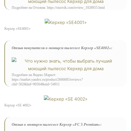
Подробнее на Отзовик:
https://otzovik.com/review_1928955.html
Керхер «SE4001»
Отзыв покупателя о моющем пылесосе Керхер «SE4002»:
Подробнее на Яндекс.Маркет:
https://market.yandex.ru/product/2666685/reviews?
clid=502&hid=90564&nid=54911
Керхер «SE 4002»
Отзыв о моющем пылесосе Керхер «FC 5 Premium»: