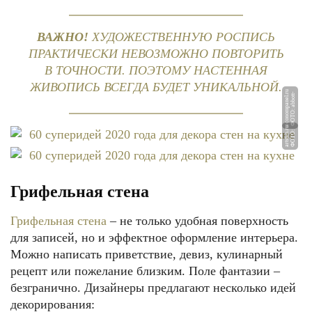
ВАЖНО!
ХУДОЖЕСТВЕННУЮ РОСПИСЬ
ПРАКТИЧЕСКИ НЕВОЗМОЖНО ПОВТОРИТЬ
В ТОЧНОСТИ. ПОЭТОМУ НАСТЕННАЯ
ЖИВОПИСЬ ВСЕГДА БУДЕТ УНИКАЛЬНОЙ.
u
Ф
О
Т
О:
a
b
b
ott
-
e
c
o
n
o
m
p
a
n
el.
r
u
Ф
О
Т
О:
a
rt
st
e
n.
r
Грифельная стена
Грифельная стена
– не только удобная поверхность
для записей, но и эффектное оформление интерьера.
Можно написать приветствие, девиз, кулинарный
рецепт или пожелание близким. Поле фантазии –
безгранично. Дизайнеры предлагают несколько идей
декорирования: