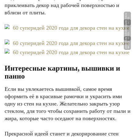
приклеивать декор над рабочей поверхностью и
вблизи от плиты.
u
Ф
О
Т
О:
pi
nt
e
r
e
st.
r
u
Ф
О
Т
О:
m
y
k
al
ei
d
o
s
c
o
p
e.
r
u
Ф
О
Т
О:
pi
nt
e
r
e
st.
r
Интересные картины, вышивки и
панно
Если вы увлекаетесь вышивкой, самое время
оформить её в красивые рамочки и украсить ими
одну из стен на кухне. Желательно закрыть узор
стеклом, для того чтобы сохранить работу от пыли и
жира, которые часто оседают на поверхностях.
Прекрасной идеей станет и декорирование стен