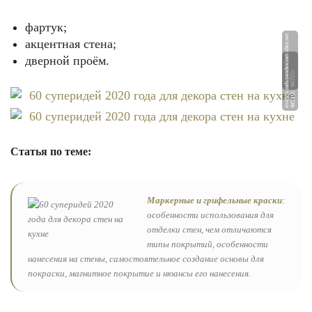
фартук;
et
акцентная стена;
дверной проём.
et
Ф
О
Т
О:
a
v
at
a
r
s.
m
d
s.
y
a
n
d
e
x.
n
Ф
О
Т
О:
a
v
at
a
r
s.
m
d
s.
y
a
n
d
e
x.
n
Статья по теме:
Маркерные и грифельные краски
:
особенности использования для
отделки стен, чем отличаются
типы покрытий, особенности
нанесения на стены, самостоятельное создание основы для
покраски, магнитное покрытие и нюансы его нанесения.