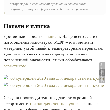
декораторов, в специальной публикации нашего онлайн-
журнала, помогут в оформлении любого пространства.
Панели и плитка
Достойный вариант –
панели
. Чаще всего для их
изготовления используют МДФ – это плотный
материал, устойчивый к температурным перепадам.
Для того чтобы сохранить декор в условиях
повышенной влажности, стыки обрабатывают
u
герметиком
.
Ф
О
Т
О:
di
z
ai
n
e
x
p
e
rt.
r
u
Ф
О
Т
О:
di
z
ai
n
e
x
p
e
rt.
r
Сегодня производители предлагают огромный
ассортимент
плитки для стен на кухне
. Глянцевая,
матовая или фактурная поверхность есть