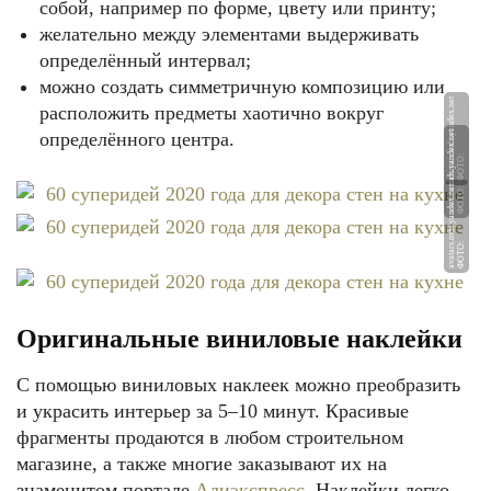
собой, например по форме, цвету или принту;
желательно между элементами выдерживать
определённый интервал;
можно создать симметричную композицию или
et
расположить предметы хаотично вокруг
определённого центра.
et
Ф
О
Т
О:
a
v
at
a
r
s.
m
d
s.
y
a
n
d
e
x.
n
et
Ф
О
Т
О:
a
v
at
a
r
s.
m
d
s.
y
a
n
d
e
x.
n
Ф
О
Т
О:
a
v
at
a
r
s.
m
d
s.
y
a
n
d
e
x.
n
Оригинальные виниловые наклейки
С помощью виниловых наклеек можно преобразить
и украсить интерьер за 5–10 минут. Красивые
фрагменты продаются в любом строительном
магазине, а также многие заказывают их на
знаменитом портале
Алиэкспресс
. Наклейки легко