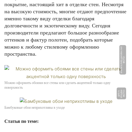
покрытие, настоящий хит в отделке стен. Несмотря
на высокую стоимость, многие отдают предпочтение
именно такому виду отделки благодаря
долговечности и экзотическому виду. Сегодня
производители предлагают большое разнообразие
оттенков и фактур полотен, подобрать которые
можно к любому стилевому оформлению
t
пространства.
Ф
О
Т
О:
a
v
a
t
a
r
s.
m
d
s.
y
a
n
d
e
x.
n
e
Можно оформить обоями все стены или сделать акцентной только одну
поверхность
-
Ф
О
Т
О:
s
t
r
o
y
k
a
gi
d.
r
u
Бамбуковые обои неприхотливы в уходе
Статья по теме: