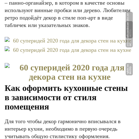
– панно-органайзер, в котором в качестве основы
используют винные пробки или дерево. Любителям
et
ретро подойдёт декор в стиле поп-арт в виде
табличек или указательных знаков.
et
Ф
О
Т
О:
a
v
at
a
r
s.
m
d
s.
y
a
n
d
e
x.
n
Ф
О
Т
О:
a
v
at
a
r
s.
m
d
s.
y
a
n
d
e
x.
n
u
Ф
О
Т
О
:
v
pl
a
t
e.
r
Как оформить кухонные стены
в зависимости от стиля
помещения
Для того чтобы декор гармонично вписывался в
интерьер кухни, необходимо в первую очередь
учитывать общую стилистику оформления.