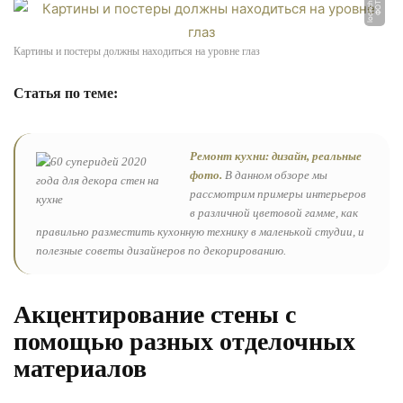
u
Ф
О
Т
О:
l
o
o
k
c
hi
k.
r
Картины и постеры должны находиться на уровне глаз
Статья по теме:
Ремонт кухни: дизайн, реальные
фото.
В данном обзоре мы
рассмотрим примеры интерьеров
в различной цветовой гамме, как
правильно разместить кухонную технику в маленькой студии, и
полезные советы дизайнеров по декорированию.
Акцентирование стены с
помощью разных отделочных
материалов