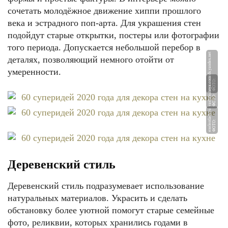
сочетать молодёжное движение хиппи прошлого
века и эстрадного поп-арта. Для украшения стен
подойдут старые открытки, постеры или фотографии
того периода. Допускается небольшой перебор в
et
деталях, позволяющий немного отойти от
умеренности.
m
Ф
О
Т
О:
a
v
at
a
r
s.
m
d
s.
y
a
n
d
e
x.
n
Ф
О
Т
О:
v
a
s
h
a
k
u
h
n
y
a.
c
o
u
Ф
О
Т
О:
e
x
el
e
ntl
a
d
y.
r
Деревенский стиль
Деревенский стиль подразумевает использование
натуральных материалов. Украсить и сделать
обстановку более уютной помогут старые семейные
фото, реликвии, которых хранились годами в