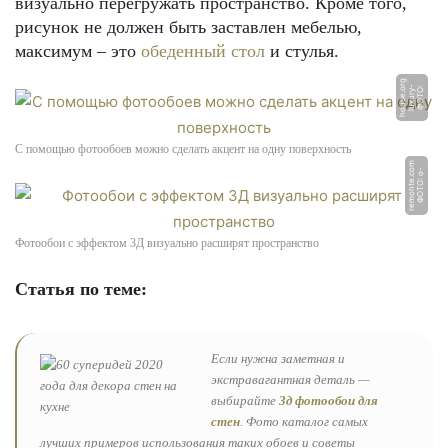
визуально перегружать пространство. Кроме того,
рисунок не должен быть заставлен мебелью,
максимум – это
обеденный стол
и стулья.
g
Ф
О
Т
О:
l
u
x
u
r
y
-
h
o
u
s
e.
o
r
С помощью фотообоев можно сделать акцент на одну поверхность
m
Ф
О
Т
О:
o
-
r
e
m
o
n
t
e.
c
o
Фотообои с эффектом 3Д визуально расширят пространство
Статья по теме:
Если нужна заметная и
экстравагантная деталь —
выбирайте
3д фотообои для
стен
. Фото каталог самых
лучших примеров использования таких обоев и советы