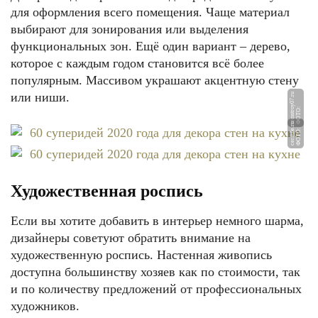
для оформления всего помещения. Чаще материал
выбирают для зонирования или выделения
функциональных зон. Ещё один вариант – дерево,
которое с каждым годом становится всё более
популярным. Массивом украшают акцентную стену
или ниши.
u
Ф
О
Т
О:
r
e
m
st
r
o
y
0
7.
r
u
Ф
О
Т
О:
c
e
r
atil
e.
r
Художественная роспись
Если вы хотите добавить в интерьер немного шарма,
дизайнеры советуют обратить внимание на
художественную роспись. Настенная живопись
доступна большинству хозяев как по стоимости, так
и по количеству предложений от профессиональных
художников.