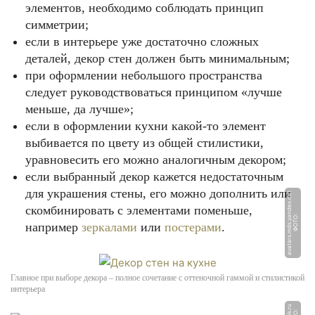
элементов, необходимо соблюдать принцип
симметрии;
если в интерьере уже достаточно сложных
деталей, декор стен должен быть минимальным;
при оформлении небольшого пространства
следует руководствоваться принципом «лучше
меньше, да лучше»;
если в оформлении кухни какой-то элемент
выбивается по цвету из общей стилистики,
уравновесить его можно аналогичным декором;
если выбранный декор кажется недостаточным
для украшения стены, его можно дополнить или
t
скомбинировать с элементами поменьше,
Ф
О
Т
О:
a
v
a
t
a
r
s.
m
d
s.
y
a
n
d
e
x.
n
e
например
зеркалами
или
постерами
.
Главное при выборе декора – полное сочетание с оттеночной гаммой и стилистикой
интерьера