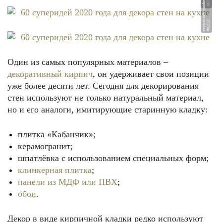
et
Ф
О
Т
О:
a
v
at
a
r
s.
m
d
s.
y
a
n
d
e
x.
n
ФОТО: plitka-sk.ru
Ф
О
Т
О:
a
v
at
a
r
s.
m
d
s.
y
a
n
d
e
x.
n
Один из самых популярных материалов –
декоративный кирпич
, он удерживает свои позиции
уже более десяти лет. Сегодня для декорирования
стен используют не только натуральный материал,
но и его аналоги, имитирующие старинную кладку:
ФОТО: proffstroygroup.ru
плитка «Кабанчик»;
керамогранит;
шпатлёвка с использованием специальных форм;
клинкерная плитка
;
панели из МДФ или ПВХ
;
обои
.
Декор в виде кирпичной кладки редко используют