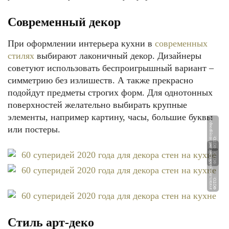
Современный декор
При оформлении интерьера кухни в
современных
стилях
выбирают лаконичный декор. Дизайнеры
советуют использовать беспроигрышный вариант –
симметрию без излишеств. А также прекрасно
подойдут предметы строгих форм. Для однотонных
поверхностей желательно выбирать крупные
элементы, например картину, часы, большие буквы
u
или постеры.
Ф
О
Т
О:
p
r
o
f
f
st
r
o
y
g
r
o
u
p.
r
et
et
Ф
О
Т
О:
f
ol
k
sl
a
n
d.
n
Ф
О
Т
О:
a
v
at
a
r
s.
m
d
s.
y
a
n
d
e
x.
n
Стиль арт-деко