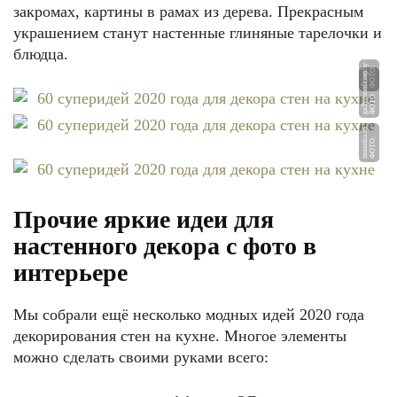
закромах, картины в рамах из дерева. Прекрасным
украшением станут настенные глиняные тарелочки и
блюдца.
y
Ф
О
Т
О:
d
ki
n
g.
b
m
Ф
О
Т
О:
g
all
y
r
o
o
m.
c
o
u
Ф
О
Т
О:
i
n
st
a
n
k
o.
r
Прочие яркие идеи для
настенного декора с фото в
интерьере
Мы собрали ещё несколько модных идей 2020 года
декорирования стен на кухне. Многое элементы
можно сделать своими руками всего: