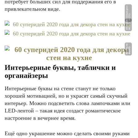
потребует больших сил для поддержания его в
u
привлекательном виде.
Ф
О
Т
О:
s
d
el
al
s
a
m.
g
u
r
rt
Ф
О
Т
О:
i
d
d.
e
x
p
e
u
Ф
О
Т
О
:
h
o
mi
f
y.
r
Интерьерные буквы, таблички и
органайзеры
Интерьерные буквы на стене станут не только
хорошей мотивацией, но и украсят самый скучный
интерьер. Можно подсветить слова лампочками или
LED-лентой – такая идея создаст романтическое
настроение в вечернее время.
Ещё одно украшение можно сделать своими руками