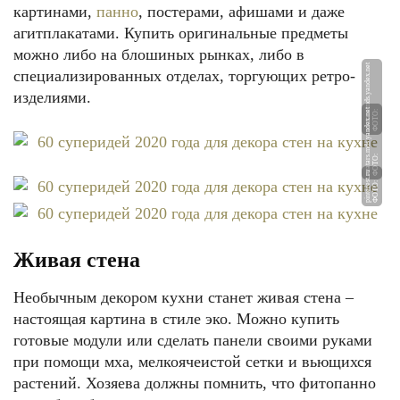
картинами,
панно
, постерами, афишами и даже
агитплакатами. Купить оригинальные предметы
можно либо на блошиных рынках, либо в
et
специализированных отделах, торгующих ретро-
изделиями.
et
Ф
О
Т
О:
a
v
at
a
r
s.
m
d
s.
y
a
n
d
e
x.
n
Ф
О
Т
О:
a
v
at
a
r
s.
m
d
s.
y
a
n
d
e
x.
n
u
Ф
О
Т
О:
pi
nt
e
r
e
st.
r
Живая стена
Необычным декором кухни станет живая стена –
настоящая картина в стиле эко. Можно купить
готовые модули или сделать панели своими руками
при помощи мха, мелкоячеистой сетки и вьющихся
растений. Хозяева должны помнить, что фитопанно