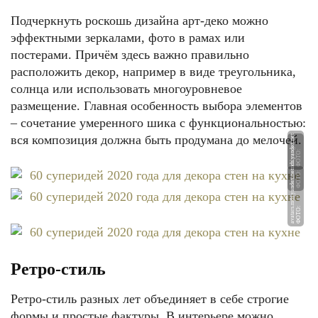
Подчеркнуть роскошь дизайна арт-деко можно
эффектными зеркалами, фото в рамах или
постерами. Причём здесь важно правильно
расположить декор, например в виде треугольника,
солнца или использовать многоуровневое
размещение. Главная особенность выбора элементов
– сочетание умеренного шика с функциональностью:
вся композиция должна быть продумана до мелочей.
et
u
Ф
О
Т
О:
k
u
h
n
y
a
gi
d.
r
et
Ф
О
Т
О:
a
v
at
a
r
s.
m
d
s.
y
a
n
d
e
x.
n
Ф
О
Т
О:
a
v
at
a
r
s.
m
d
s.
y
a
n
d
e
x.
n
Ретро-стиль
Ретро-стиль разных лет объединяет в себе строгие
формы и простые фактуры. В интерьере можно