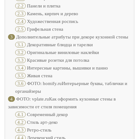
2.2
Панели и плитка
2.3
Камень, кирпич и дерево
2.4
Художественная роспись
2.5
Грифельная стена
3
Дополнительные атрибуты при декоре кухонной стены
3.1
Декоративные блюдца и тарелки
3.2
Оригинальные виниловые наклейки
3.3
Красивые розетки для потолка
3.4
Интересные картины, вышивки и панно
3.5
Живая стена
3.6
ФОТО: homify.ruИнтерьерные буквы, таблички и
органайзеры
4
ФОТО: vplate.ruКак оформить кухонные стены в
зависимости от стиля помещения
4.1
Современный декор
4.2
Стиль арт-деко
4.3
Ретро-стиль
4.4
Деревенский стиль