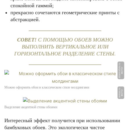
спокойной гаммой;
прекрасно сочетаются геометрические принты с
абстракцией.
СОВЕТ!
С ПОМОЩЬЮ ОБОЕВ МОЖНО
ВЫПОЛНИТЬ ВЕРТИКАЛЬНОЕ ИЛИ
ГОРИЗОНТАЛЬНОЕ РАЗДЕЛЕНИЕ СТЕНЫ.
u
Ф
О
Т
О:
di
z
ai
n
v
f
o
t
o.
r
Можно оформить обои в классическом стиле молдингами
u
Ф
О
Т
О:
r
e
m
o
o.
r
Выделение акцентной стены обоями
Интересный эффект получится при использовании
бамбуковых обоев. Это экологически чистое