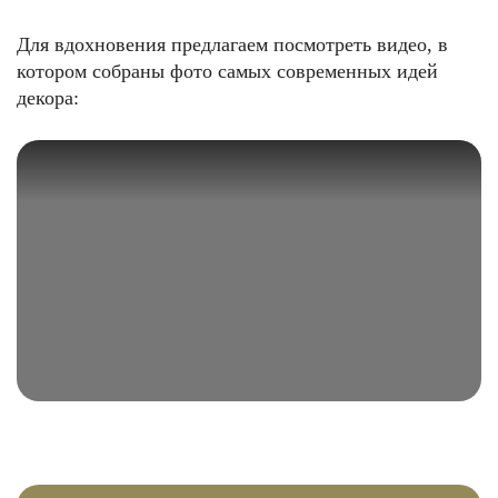
Для вдохновения предлагаем посмотреть видео, в
котором собраны фото самых современных идей
декора:
ФОТО: avatars.mds.yandex.net
ФОТО: avatars.mds.yandex.net