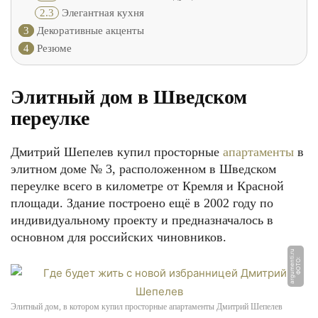
2.3
Элегантная кухня
3
Декоративные акценты
4
Резюме
Элитный дом в Шведском
переулке
Дмитрий Шепелев купил просторные
апартаменты
в
элитном доме № 3, расположенном в Шведском
переулке всего в километре от Кремля и Красной
площади. Здание построено ещё в 2002 году по
индивидуальному проекту и предназначалось в
основном для российских чиновников.
u
Ф
О
Т
О:
a
r
g
u
m
e
n
ti.
r
Элитный дом, в котором купил просторные апартаменты Дмитрий Шепелев