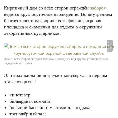
Кирпичный дом со всех сторон ограждён
забором
,
ведётся круглосуточное наблюдение. Во внутреннем
благоустроенном дворике есть фонтан, игровая
площадка и скамеечки для отдыха в окружении
декоративных кустарников.
u
Ф
О
Т
О:
i.
d
o
s
k
a.
r
Дом со всех сторон окружён забором и находится под круглосуточной охраной
федеральной службы
Элитных жильцов встречает консьерж. На первом
этаже открыты:
кинотеатр;
бильярдная комната;
большой бассейн с местами для отдыха;
тренажёрный зал;