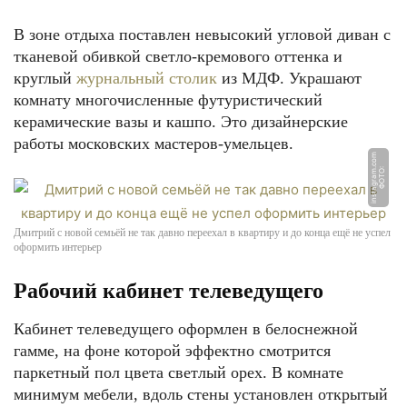
В зоне отдыха поставлен невысокий угловой диван с
тканевой обивкой светло-кремового оттенка и
круглый
журнальный столик
из МДФ. Украшают
комнату многочисленные футуристический
керамические вазы и кашпо. Это дизайнерские
работы московских мастеров-умельцев.
m
Ф
О
Т
О:
i
n
s
t
a
g
r
a
m.
c
o
Дмитрий с новой семьёй не так давно переехал в квартиру и до конца ещё не успел
оформить интерьер
Рабочий кабинет телеведущего
Кабинет телеведущего оформлен в белоснежной
гамме, на фоне которой эффектно смотрится
паркетный пол цвета светлый орех. В комнате
минимум мебели, вдоль стены установлен открытый