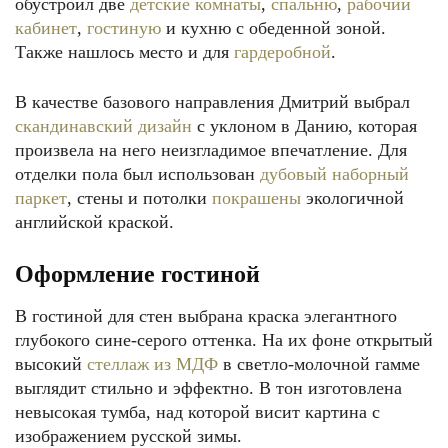
обустроил две
детские комнаты
,
спальню
,
рабочий
кабинет
,
гостиную
и кухню с обеденной зоной.
Также нашлось место и для
гардеробной
.
В качестве базового направления Дмитрий выбрал
скандинавский дизайн
с уклоном в Данию, которая
произвела на него неизгладимое впечатление. Для
отделки пола был использован
дубовый наборный
паркет
, стены и потолки
покрашены
экологичной
английской краской.
Оформление гостиной
В гостиной для стен выбрана краска элегантного
глубокого сине-серого оттенка. На их фоне открытый
высокий
стеллаж из МДФ
в светло-молочной гамме
выглядит стильно и эффектно. В тон изготовлена
невысокая тумба, над которой висит картина с
изображением русской зимы.