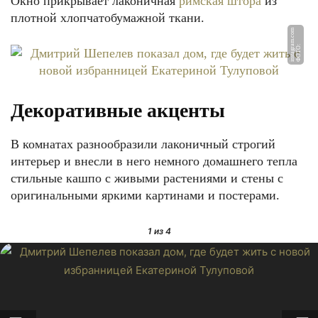
Окно прикрывает лаконичная
римская штора
из
плотной хлопчатобумажной ткани.
m
Ф
О
Т
О:
i
n
st
a
g
r
a
m.
c
o
Декоративные акценты
В комнатах разнообразили лаконичный строгий
интерьер и внесли в него немного домашнего тепла
стильные кашпо с живыми растениями и стены с
оригинальными яркими картинами и постерами.
1
из 4