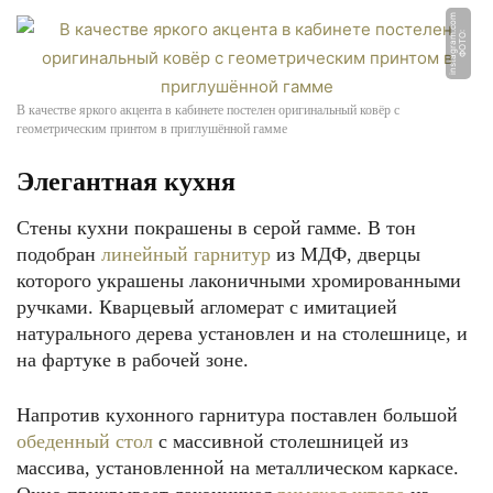
m
Ф
О
Т
О:
i
n
s
t
a
g
r
a
m.
c
o
В качестве яркого акцента в кабинете постелен оригинальный ковёр с
геометрическим принтом в приглушённой гамме
Элегантная кухня
Стены кухни покрашены в серой гамме. В тон
подобран
линейный гарнитур
из МДФ, дверцы
которого украшены лаконичными хромированными
ручками. Кварцевый агломерат с имитацией
натурального дерева установлен и на столешнице, и
на фартуке в рабочей зоне.
Напротив кухонного гарнитура поставлен большой
обеденный стол
с массивной столешницей из
массива, установленной на металлическом каркасе.