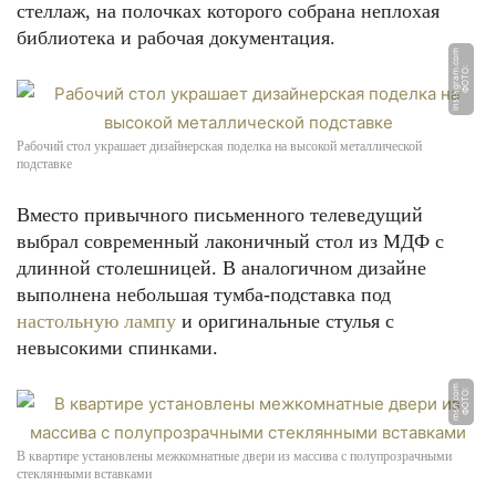
стеллаж, на полочках которого собрана неплохая
библиотека и рабочая документация.
m
Ф
О
Т
О:
i
n
s
t
a
g
r
a
m.
c
o
Рабочий стол украшает дизайнерская поделка на высокой металлической
подставке
Вместо привычного письменного телеведущий
выбрал современный лаконичный стол из МДФ с
длинной столешницей. В аналогичном дизайне
выполнена небольшая тумба-подставка под
настольную лампу
и оригинальные стулья с
невысокими спинками.
m
Ф
О
Т
О:
m
s
n.
c
o
В квартире установлены межкомнатные двери из массива с полупрозрачными
стеклянными вставками