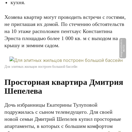
кухня.
Хозяева квартир могут проводить встречи с гостями,
не приглашая их домой. По стечению обстоятельств
на 10 этаже расположен пентхаус Константина
Эрнста площадью более 1 000 кв. м с выходом на
u
крышу и зимним садом.
Ф
О
Т
О:
bl
o
g
n
o
vi
c
h
o
k.
r
Для элитных жильцов построен большой бассейн
Просторная квартира Дмитрия
Шепелева
Дочь избранницы Екатерины Тулуповой
подружилась с сыном телеведущего. Для своей
новой семьи Дмитрий Шепелев купил просторные
апартаменты, в которых с большим комфортом