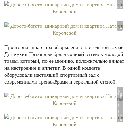
Ф
О
Т
О:
2
4t
v.
u
a
Ф
О
Т
О:
2
4t
v.
u
a
Просторная квартира оформлена в пастельной гамме.
Для кухни Наташа выбрала сочный оттенок молодой
травы, который, по её мнению, положительно влияет
на настроение и аппетит. В одной комнате
оборудовали настоящий спортивный зал с
современными тренажёрами и зеркальной стеной.
u
Ф
О
Т
О:
r
e
m
o
s
k
o
p.
r
et
Ф
О
Т
О:
a
v
at
a
r
s.
m
d
s.
y
a
n
d
e
x.
n