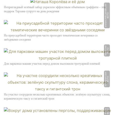
t
Неприглядный зелёный забор украсили эффектным объёмным граффити – это
подарок Тарзана супруге на день рождения
Ф
О
Т
О:
a
v
a
t
a
r
s.
m
d
s.
y
a
n
d
e
x.
n
e
На приусадебной территории часто проходят тематические вечеринки со
звёздными соседями
t
Ф
О
Т
О:
bi
g
mi
r.
n
e
Для парковки машин участок перед домом выложили тротуарной плиткой
m
Ф
О
Т
О:
i
n
s
t
a
g
r
a
m.
c
o
На участке соорудили несколько креативных объектов: зелёную скульптуру слона,
керамическую таксу и гигантский трон
Ф
О
Т
О:
e
v
a.
r
u