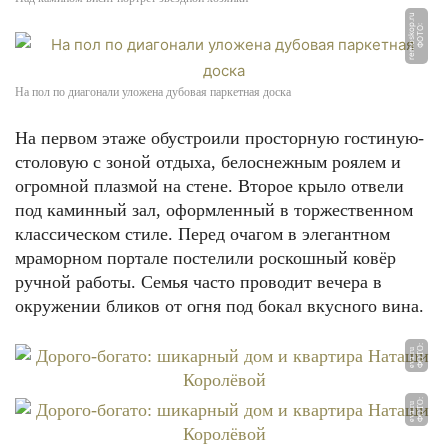
u
Ф
О
Т
О:
r
e
m
o
s
k
o
p.
r
На пол по диагонали уложена дубовая паркетная доска
На первом этаже обустроили просторную гостиную-
столовую с зоной отдыха, белоснежным роялем и
огромной плазмой на стене. Второе крыло отвели
под каминный зал, оформленный в торжественном
классическом стиле. Перед очагом в элегантном
мраморном портале постелили роскошный ковёр
ручной работы. Семья часто проводит вечера в
окружении бликов от огня под бокал вкусного вина.
Ф
О
Т
О:
e
v
a.
r
u
Ф
О
Т
О:
e
v
a.
r
u