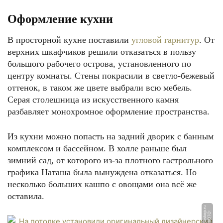
Оформление кухни
В просторной кухне поставили
угловой гарнитур
. От
верхних шкафчиков решили отказаться в пользу
большого рабочего острова, установленного по
центру комнаты. Стены покрасили в светло-бежевый
оттенок, в таком же цвете выбрали всю мебель.
Серая столешница из искусственного камня
разбавляет монохромное оформление пространства.
Из кухни можно попасть на задний дворик с банным
комплексом и бассейном. В холле раньше был
зимний сад, от которого из-за плотного гастрольного
графика Наташа была вынуждена отказаться. Но
несколько больших кашпо с овощами она всё же
оставила.
u
Ф
О
Т
О:
r
e
m
o
s
k
o
p.
r