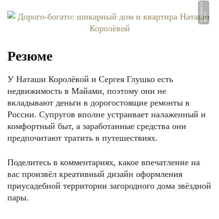
u
Ф
О
Т
О:
r
e
m
o
s
k
o
p.
r
Резюме
У Наташи Королёвой и Сергея Глушко есть
недвижимость в Майами, поэтому они не
вкладывают деньги в дорогостоящие ремонты в
России. Супругов вполне устраивает налаженный и
комфортный быт, а заработанные средства они
предпочитают тратить в путешествиях.
Поделитесь в комментариях, какое впечатление на
вас произвёл креативный дизайн оформления
приусадебной территории загородного дома звёздной
пары.