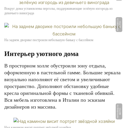
Вокруг дома установлены перголы, поддерживающие зелёную изгородь из
девичьего винограда
u
Ф
О
Т
О:
mi
r
t
e
s
e
n.
r
На заднем дворике построили небольшую баньку с бассейном
Интерьер уютного дома
В просторном холле обустроили зону отдыха,
оформленную в пастельной гамме. Большие зеркала
визуально наполняют её светом и увеличивают
пространство. Дополняют обстановку удобные
кресла оригинальной формы с тканевой обивкой.
Вся мебель изготовлена в Италии по эскизам
дизайнеров из массива.
u
Ф
О
Т
О:
r
e
m
o
s
k
o
p.
r
Над камином висит портрет звёздной хозяйки