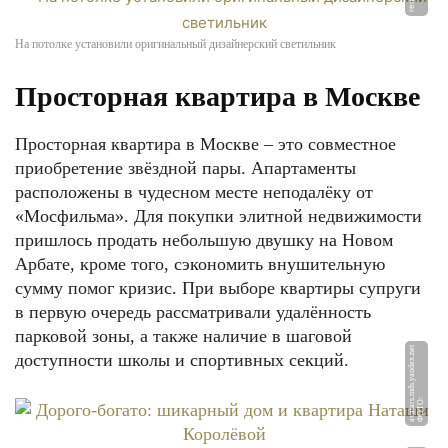
На потолке установили оригинальный дизайнерский светильник
Просторная квартира в Москве
Просторная квартира в Москве – это совместное
приобретение звёздной пары. Апартаменты
расположены в чудесном месте неподалёку от
«Мосфильма». Для покупки элитной недвижимости
пришлось продать небольшую двушку на Новом
Арбате, кроме того, сэкономить внушительную
сумму помог кризис. При выборе квартиры супруги
в первую очередь рассматривали удалённость
парковой зоны, а также наличие в шаговой
et
доступности школы и спортивных секций.
Ф
О
Т
О:
a
v
at
a
r
s.
m
d
s.
y
a
n
d
e
x.
n