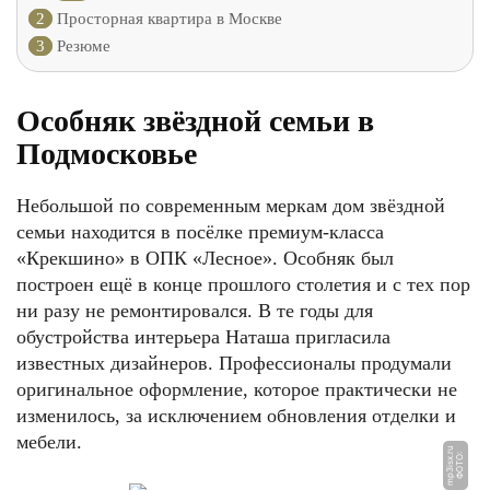
2
Просторная квартира в Москве
3
Резюме
Особняк звёздной семьи в
Подмосковье
Небольшой по современным меркам дом звёздной
семьи находится в посёлке премиум-класса
«Крекшино» в ОПК «Лесное». Особняк был
построен ещё в конце прошлого столетия и с тех пор
ни разу не ремонтировался. В те годы для
обустройства интерьера Наташа пригласила
известных дизайнеров. Профессионалы продумали
оригинальное оформление, которое практически не
изменилось, за исключением обновления отделки и
мебели.
u
Ф
О
Т
О:
m
p
3i
s
x.
r