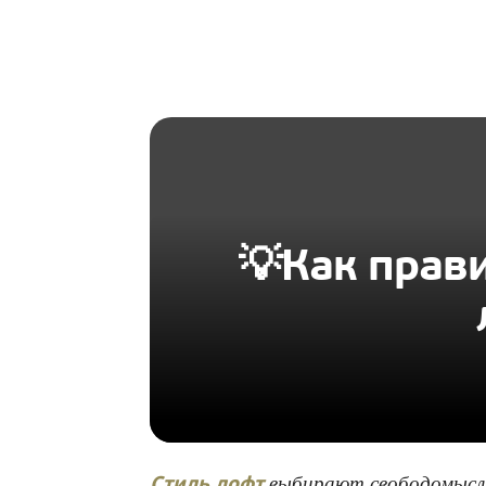
HOMIUS
💡Как прав
выбирают свободомысля
Стиль лофт