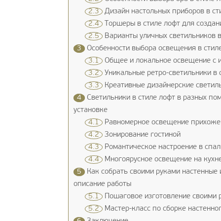
2.3
Дизайн настольных приборов в ст
2.4
Торшеры в стиле лофт для создан
2.5
Варианты уличных светильников в
3
Особенности выбора освещения в стил
3.1
Общее и локальное освещение с и
3.2
Уникальные ретро-светильники в 
3.3
Креативные дизайнерские светиль
4
Светильники в стиле лофт в разных по
установке
4.1
Равномерное освещение прихоже
4.2
Зонирование гостиной
4.3
Романтическое настроение в спал
4.4
Многоярусное освещение на кухн
5
Как собрать своими руками настенные 
описание работы
5.1
Пошаговое изготовление своими р
5.2
Мастер-класс по сборке настенног