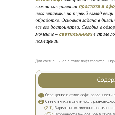
важна совершенная
простота в оф
несочетаемые на первый взгляд вещи
обработке. Основная задача в дизай
все его достоинства. Сегодня в обзо
моменте –
в стиле л
светильниках
помещении.
Для светильников в стиле лофт характерны п
Содер
1
Освещение в стиле лофт: особенности в
2
Светильники в стиле лофт: разновидно
2.1
Варианты потолочных светильнико
2.2
Особенности выбора бра в стиле 