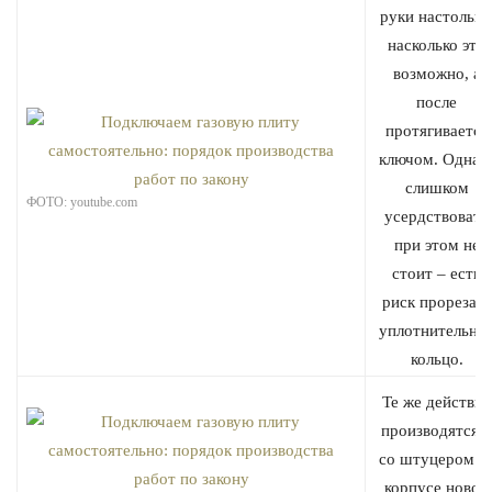
руки настолько
насколько это
возможно, а
после
протягивается
ключом. Однак
слишком
ФОТО: youtube.com
усердствовать
при этом не
стоит – есть
риск прорезать
уплотнительно
кольцо.
Те же действия
производятся и
со штуцером н
корпусе новой