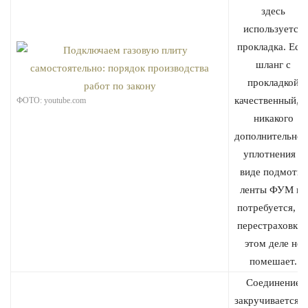
здесь
используется
прокладка. Есл
шланг с
прокладкой
качественный, т
ФОТО: youtube.com
никакого
дополнительног
уплотнения в
виде подмотки
ленты ФУМ не
потребуется, н
перестраховка 
этом деле не
помешает.
Соединение
закручивается о