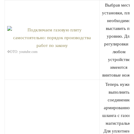
Выбрав место
установки, плит
необходимо
выставить по
уровню. Для
регулировки на
любом
ФОТО: youtube.com
устройстве
имеются
винтовые ножки
Теперь нужно
выполнить
соединение
армированного
шланга с газово
магистралью.
Для уплотнени