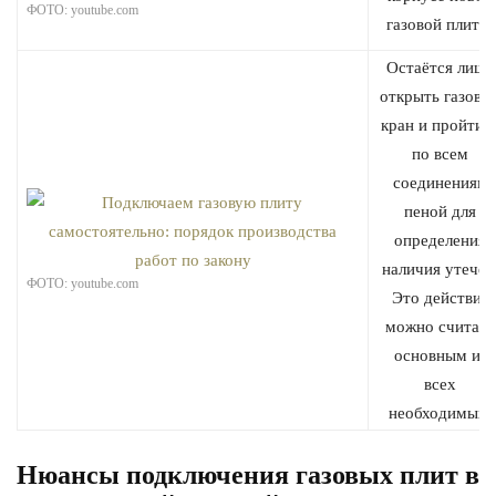
ФОТО: youtube.com
газовой плиты.
Остаётся лишь
открыть газовы
кран и пройтис
по всем
соединениям
пеной для
определения
наличия утечек
ФОТО: youtube.com
Это действие
можно считать
основным из
всех
необходимых.
Нюансы подключения газовых плит в