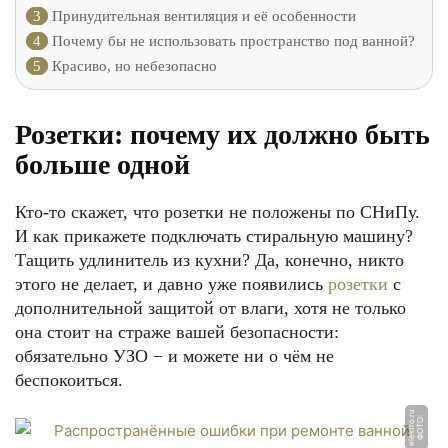
3
Принудительная вентиляция и её особенности
4
Почему бы не использовать пространство под ванной?
5
Красиво, но небезопасно
Розетки: почему их должно быть
больше одной
Кто-то скажет, что розетки не положены по СНиПу.
И как прикажете подключать стиральную машину?
Тащить удлинитель из кухни? Да, конечно, никто
этого не делает, и давно уже появились
розетки
с
дополнительной защитой от влаги, хотя не только
она стоит на страже вашей безопасности:
обязательно УЗО − и можете ни о чём не
беспокоиться.
u
Ф
О
Т
О:
el
e
k
t
r
o.
r