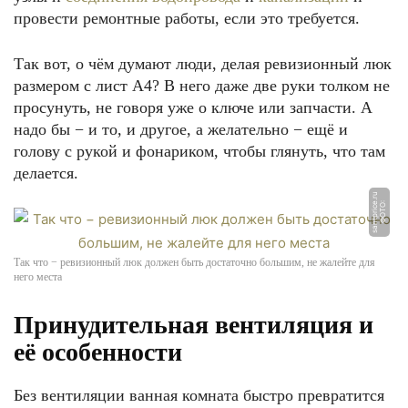
провести ремонтные работы, если это требуется.
Так вот, о чём думают люди, делая ревизионный люк
размером с лист А4? В него даже две руки толком не
просунуть, не говоря уже о ключе или запчасти. А
надо бы − и то, и другое, а желательно − ещё и
голову с рукой и фонариком, чтобы глянуть, что там
делается.
u
Ф
О
Т
О:
s
a
n
t
p
ri
c
e.
r
Так что − ревизионный люк должен быть достаточно большим, не жалейте для
него места
Принудительная вентиляция и
её особенности
Без вентиляции ванная комната быстро превратится