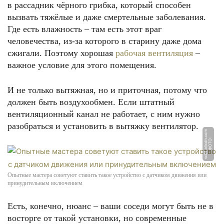
в рассадник чёрного грибка, который способен
вызвать тяжёлые и даже смертельные заболевания.
Где есть влажность – там есть этот враг
человечества, из-за которого в старину даже дома
сжигали. Поэтому хорошая
рабочая вентиляция
–
важное условие для этого помещения.
И не только вытяжная, но и приточная, потому что
должен быть воздухообмен. Если штатный
вентиляционный канал не работает, с ним нужно
разобраться и установить в вытяжку вентилятор.
m
Ф
О
Т
О:
s
c
0
1.
ali
c
d
n.
c
o
Опытные мастера советуют ставить такое устройство с датчиком движения или
принудительным включением
Есть, конечно, нюанс – ваши соседи могут быть не в
восторге от такой установки, но современные