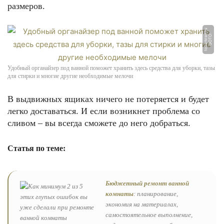
размеров.
u
Ф
О
Т
О:
t
o
v
a
r
k
r
a
n.
r
Удобный органайзер под ванной поможет хранить здесь средства для уборки, тазы
для стирки и многие другие необходимые мелочи
В выдвижных ящиках ничего не потеряется и будет
легко доставаться. И если возникнет проблема со
сливом – вы всегда сможете до него добраться.
Статья по теме:
Бюджетный ремонт ванной
комнаты
: планирование,
экономия на материалах,
самостоятельное выполнение,