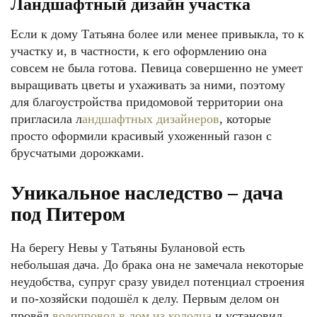
Ландшафтный дизайн участка
Если к дому Татьяна более или менее привыкла, то к
участку и, в частности, к его оформлению она
совсем не была готова. Певица совершенно не умеет
выращивать цветы и ухаживать за ними, поэтому
для благоустройства придомовой территории она
пригласила л
андшафтных дизайнеров
, которые
просто оформили красивый ухоженный газон с
брусчатыми дорожками.
Уникальное наследство – дача
под Питером
На берегу Невы у Татьяны Булановой есть
небольшая дача. До брака она не замечала некоторые
неудобства, супруг сразу увидел потенциал строения
и по-хозяйски подошёл к делу. Первым делом он
провёл
водопровод в дом из колодца
и установил