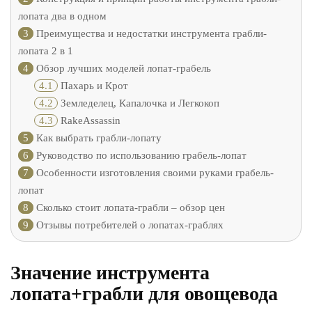
лопата два в одном
3
Преимущества и недостатки инструмента грабли-
лопата 2 в 1
4
Обзор лучших моделей лопат-грабель
4.1
Пахарь и Крот
4.2
Земледелец, Капалочка и Легкокоп
4.3
RakeAssassin
5
Как выбрать грабли-лопату
6
Руководство по использованию грабель-лопат
7
Особенности изготовления своими руками грабель-
лопат
8
Сколько стоит лопата-грабли – обзор цен
9
Отзывы потребителей о лопатах-граблях
Значение инструмента
лопата+грабли для овощевода