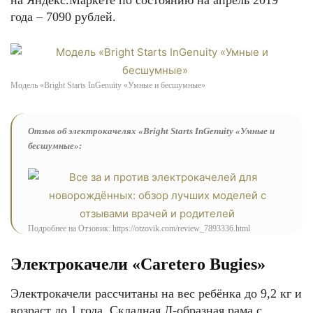
на Яндекс.Маркете по состоянию на апрель 2019
года – 7090 рублей.
Модель «Bright Starts InGenuity «Умные и бесшумные»
Отзыв об электрокачелях «Bright Starts InGenuity «Умные и
бесшумные»:
Подробнее на Отзовик: https://otzovik.com/review_7893336.html
Электрокачели «Caretero Bugies»
Электрокачели рассчитаны на вес ребёнка до 9,2 кг и
возраст до 1 года. Складная Л-образная рама с