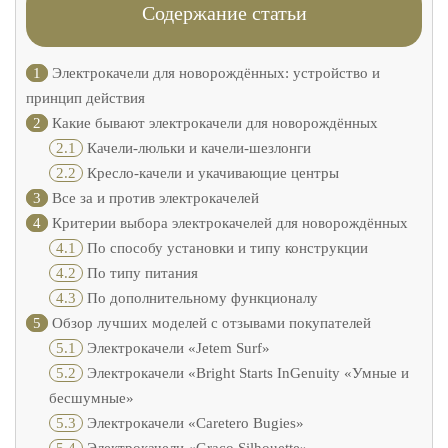
Содержание статьи
1
Электрокачели для новорождённых: устройство и
принцип действия
2
Какие бывают электрокачели для новорождённых
2.1
Качели-люльки и качели-шезлонги
2.2
Кресло-качели и укачивающие центры
3
Все за и против электрокачелей
4
Критерии выбора электрокачелей для новорождённых
4.1
По способу установки и типу конструкции
4.2
По типу питания
4.3
По дополнительному функционалу
5
Обзор лучших моделей с отзывами покупателей
5.1
Электрокачели «Jetem Surf»
5.2
Электрокачели «Bright Starts InGenuity «Умные и
бесшумные»
5.3
Электрокачели «Caretero Bugies»