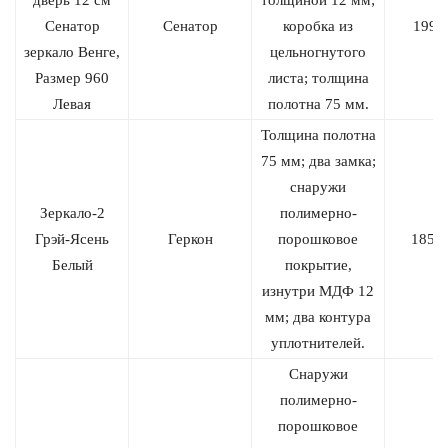
дверь 12 см
толщиной 12 мм;
Сенатор
Сенатор
коробка из
1990
зеркало Венге,
цельногнутого
Размер 960
листа; толщина
Левая
полотна 75 мм.
Толщина полотна
75 мм; два замка;
снаружи
Зеркало-2
полимерно-
Грэй-Ясень
Геркон
порошковое
1855
Белый
покрытие,
изнутри МДФ 12
мм; два контура
уплотнителей.
Снаружи
полимерно-
порошковое