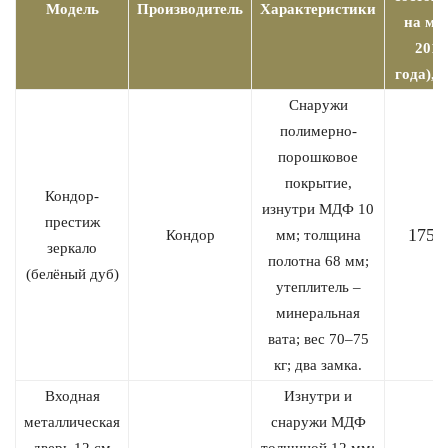
Модель
Производитель
Характеристики
на ма
2019
года), р
Снаружи
полимерно-
порошковое
покрытие,
Кондор-
изнутри МДФ 10
престиж
1750
Кондор
мм; толщина
зеркало
полотна 68 мм;
(белёный дуб)
утеплитель –
минеральная
вата; вес 70–75
кг; два замка.
Входная
Изнутри и
металлическая
снаружи МДФ