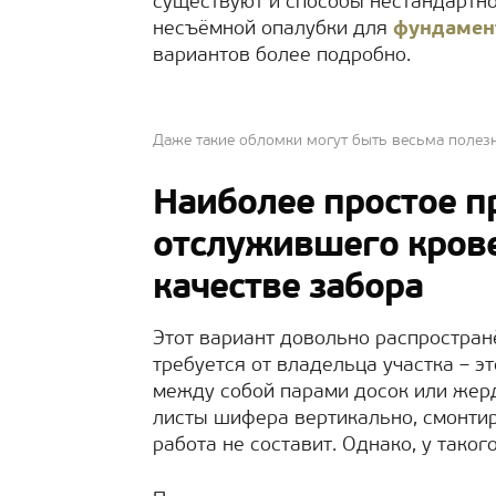
существуют и способы нестандартно
несъёмной опалубки для
фундамен
вариантов более подробно.
Даже такие обломки могут быть весьма полез
Наиболее простое 
отслужившего кров
качестве забора
Этот вариант довольно распространё
требуется от владельца участка – э
между собой парами досок или жерде
листы шифера вертикально, смонтир
работа не составит. Однако, у тако