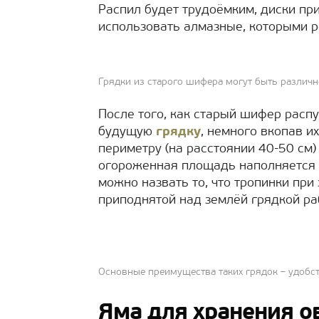
Распил будет трудоёмким, диски при
использовать алмазные, которыми р
Грядки из старого шифера могут быть различ
После того, как старый шифер расп
будущую
грядку
, немного вкопав и
периметру (на расстоянии 40-50 см
огороженная площадь наполняется
можно назвать то, что тропинки при 
приподнятой над землёй грядкой ра
Основные преимущества таких грядок – удобст
Яма для хранения о