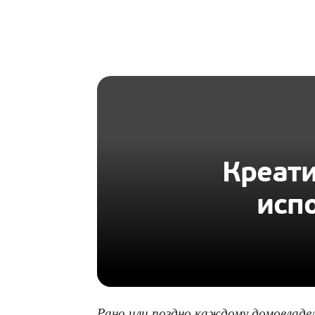
HOMIUS
Креати
исп
Рано или поздно каждому домовладел