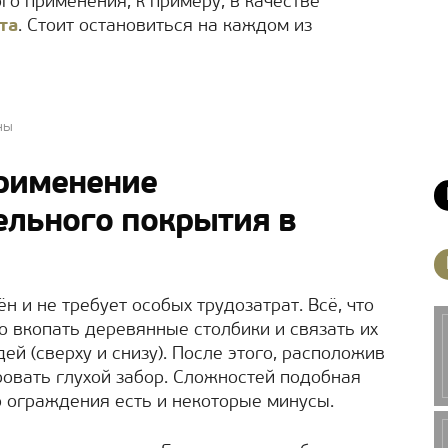
го применения, к примеру, в качестве
та
. Стоит остановиться на каждом из
ны
применение
ельного покрытия в
н и не требует особых трудозатрат. Всё, что
то вкопать деревянные столбики и связать их
й (сверху и снизу). После этого, расположив
овать глухой забор. Сложностей подобная
го ограждения есть и некоторые минусы.