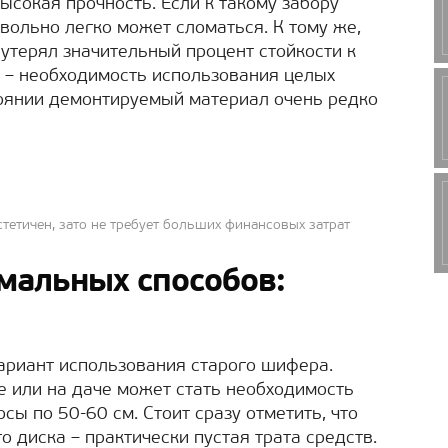
высокая прочность. Если к такому забору
овольно легко может сломаться. К тому же,
терял значительный процент стойкости к
 – необходимость использования целых
тоянии демонтируемый материал очень редко
тетичен, зато не требует больших финансовых затрат
мальных способов:
ариант использования старого шифера.
 или на даче может стать необходимость
сы по 50-60 см. Стоит сразу отметить, что
о диска – практически пустая трата средств.