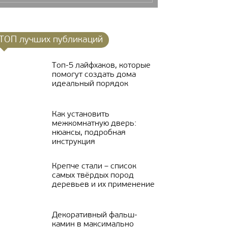
ТОП лучших публикаций
Топ-5 лайфхаков, которые
помогут создать дома
идеальный порядок
Как установить
межкомнатную дверь:
нюансы, подробная
инструкция
Крепче стали – список
самых твёрдых пород
деревьев и их применение
Декоративный фальш-
камин в максимально