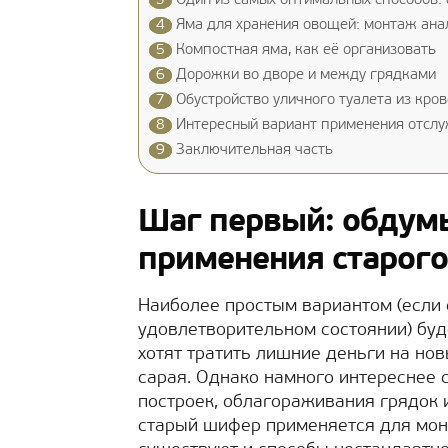
3
Один из самых оптимальных способов: 
4
Яма для хранения овощей: монтаж ана
5
Компостная яма, как её организовать
6
Дорожки во дворе и между грядками
7
Обустройство уличного туалета из кро
8
Интересный вариант применения отслу
9
Заключительная часть
Шаг первый: обдум
применения старого
Наиболее простым вариантом (если
удовлетворительном состоянии) буд
хотят тратить лишние деньги на но
сарая. Однако намного интереснее 
построек, облагораживания грядок и
старый шифер применяется для мон