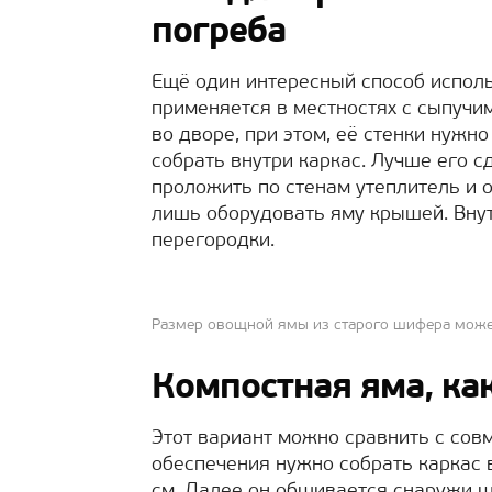
погреба
Ещё один интересный способ исполь
применяется в местностях с сыпучи
во дворе, при этом, её стенки нужн
собрать внутри каркас. Лучше его с
проложить по стенам утеплитель и
лишь оборудовать яму крышей. Вну
перегородки.
Размер овощной ямы из старого шифера мож
Компостная яма, как
Этот вариант можно сравнить с сов
обеспечения нужно собрать каркас 
см. Далее он обшивается снаружи 