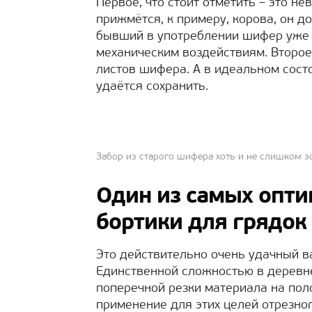
Первое, что стоит отметить – это не
прижмётся, к примеру, корова, он д
бывший в употреблении шифер уже у
механическим воздействиям. Второе
листов шифера. А в идеальном сос
удаётся сохранить.
Забор из старого шифера хоть и не слишком эс
Один из самых опти
бортики для грядок
Это действительно очень удачный в
Единственной сложностью в деревне
поперечной резки материала на поло
применение для этих целей отрезног