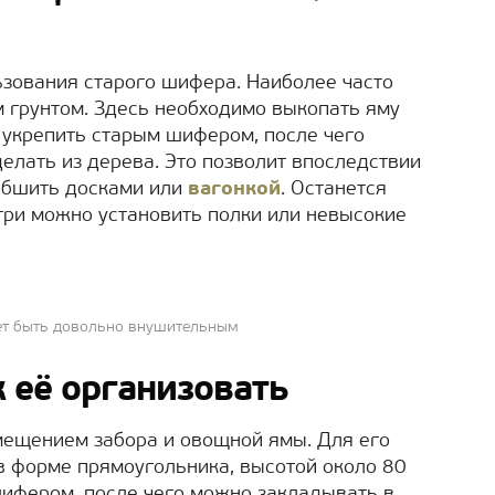
зования старого шифера. Наиболее часто
м грунтом. Здесь необходимо выкопать яму
о укрепить старым шифером, после чего
делать из дерева. Это позволит впоследствии
 обшить досками или
вагонкой
. Останется
три можно установить полки или невысокие
ет быть довольно внушительным
 её организовать
мещением забора и овощной ямы. Для его
в форме прямоугольника, высотой около 80
шифером, после чего можно закладывать в