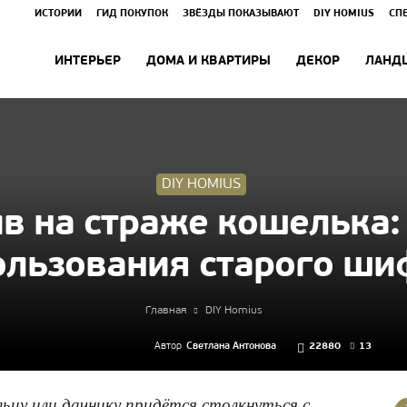
ИСТОРИИ
ГИД ПОКУПОК
ЗВЁЗДЫ ПОКАЗЫВАЮТ
DIY HOMIUS
СП
ИНТЕРЬЕР
ДОМА И КВАРТИРЫ
ДЕКОР
ЛАНД
DIY HOMIUS
в на страже кошелька:
ользования старого ши
Главная
DIY Homius
Автор
Светлана Антонова
22880
13
ьцу или дачнику придётся столкнуться с