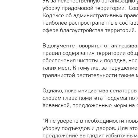
УК за некачественную организацию у
уборку придомовой территории.
Сов
Кодексе об административных право
наиболее распространенные состав
сфере благоустройства территорий.
В документе говорится о так назыв
правил содержания территории обще
обеспечения чистоты и порядка, не
таких мест. К тому же, за нарушен
травянистой растительности также
Однако, пока инициатива сенаторов
словам глава комитета Госдумы по
Хованской, предложенные меры на 
“Я не уверена в необходимости нов
уборку подъездов и дворов. Для эт
предложение выглядит избыточным”