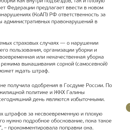
борки как внутри подъездов, так и плохую
ет Федерации предлагает ввести в новом
нарушениях (КоАП) РФ ответственность за
ы административных правонарушений в
аемых страховых случаях — о нарушении
го пользования, организации уборки и
своевременная или некачественная уборка
ие режима выкашивания сорной (самосевной)
 может ждать штраф.
 не получила одобрения в Госдуме России. По
 жилищной политике и ЖКХ Галины
сегодняшний день являются избыточными.
ых штрафов за несвоевременную и плохую
ого нужно подробное обоснование, пока такое
, – прокомментировала поправки она.