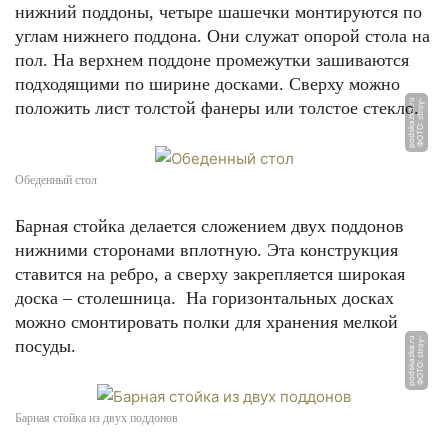
нижний поддоны, четыре шашечки монтируются по
углам нижнего поддона. Они служат опорой стола на
пол. На верхнем поддоне промежутки зашиваются
подходящими по ширине досками. Сверху можно
u
Ф
О
Т
О:
s
t
r
o
y
-
p
o
d
s
k
a
z
k
a.
r
положить лист толстой фанеры или толстое стекло.
Обеденный стол
Барная стойка делается сложением двух поддонов
нижними сторонами вплотную. Эта конструкция
ставится на ребро, а сверху закрепляется широкая
доска – столешница. На горизонтальных досках
можно смонтировать полки для хранения мелкой
u
Ф
О
Т
О:
s
t
r
o
y
-
p
o
d
s
k
a
z
k
a.
r
посуды.
Барная стойка из двух поддонов