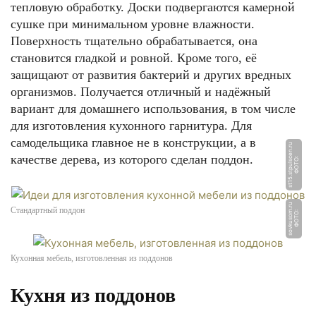
тепловую обработку. Доски подвергаются камерной
сушке при минимальном уровне влажности.
Поверхность тщательно обрабатывается, она
становится гладкой и ровной. Кроме того, её
защищают от развития бактерий и других вредных
организмов. Получается отличный и надёжный
вариант для домашнего использования, в том числе
для изготовления кухонного гарнитура. Для
самодельщика главное не в конструкции, а в
u
качестве дерева, из которого сделан поддон.
Ф
О
Т
О:
s
t
1
5.
s
t
p
ul
s
c
e
n.
r
u
Стандартный поддон
Ф
О
Т
О:
s
o
v
k
u
s
o
m.
r
Кухонная мебель, изготовленная из поддонов
Кухня из поддонов