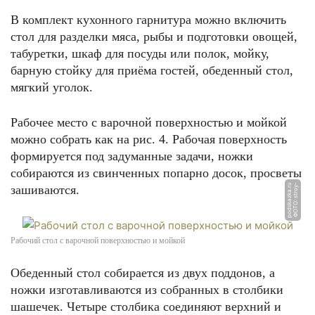
В комплект кухонного гарнитура можно включить
стол для разделки мяса, рыбы и подготовки овощей,
табуретки, шкаф для посуды или полок, мойку,
барную стойку для приёма гостей, обеденный стол,
мягкий уголок.
Рабочее место с варочной поверхностью и мойкой
можно собрать как на рис. 4. Рабочая поверхность
формируется под задуманные задачи, ножки
собираются из свинченных попарно досок, просветы
u
Ф
О
Т
О:
s
t
r
o
y
-
p
o
d
s
k
a
z
k
a.
r
зашиваются.
Рабочий стол с варочной поверхностью и мойкой
Обеденный стол собирается из двух поддонов, а
ножки изготавливаются из собранных в столбики
шашечек. Четыре столбика соединяют верхний и