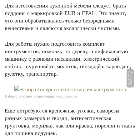
Для изготовления кухонной мебели следует брать
поддоны с маркировкой EUR и EPAL. Это значит,
что они обрабатывались только безвредными
веществами и являются экологически чистыми.
Для работы нужно подготовить комплект
инструментов: ножовку по дереву, шлифовальную
машинку с разными насадками, электрический
лобзик, шуруповёрт, молоток, гвоздодёр, карандаш,
u
Ф
О
Т
О:
s
t
r
o
y
-
p
o
d
s
k
a
z
k
a.
r
рулетку, транспортир.
Набор столярных и плотницких инструментов
Ещё потребуются крепёжные уголки, саморезы
разных размеров и гвозди, антисептическая
грунтовка, морилка, лак или краска, поролон и ткань
для пошива подушек.