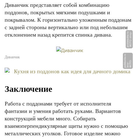
Диванчик представляет собой комбинацию
поддонов, покрытых мягкими подушками и
покрывалом. К горизонтально уложенным поддонам
с задней стороны вертикально или под небольшим
u
Ф
О
Т
О:
s
t
r
o
y
-
p
o
d
s
k
a
z
k
a.
r
отклонением назад крепится спинка дивана.
u
Диванчик
Ф
О
О:
st
r
o
y
p
o
d
s
a
z
k
a.
r
Т
-
k
Заключение
Работа с поддонами требует от исполнителя
фантазии и умения работать руками. Вариантов
конструкций мебели много. Собирать
взаимоперпендикулярные щиты нужно с помощью
металлических уголков. Готовое изделие можно