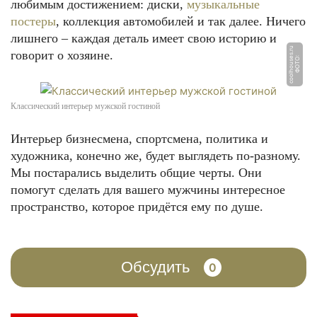
любимым достижением: диски,
музыкальные
постеры
, коллекция автомобилей и так далее. Ничего
лишнего – каждая деталь имеет свою историю и
u
говорит о хозяине.
Ф
О
Т
О:
c
o
ol
h
o
u
s
e
s.
r
Классический интерьер мужской гостиной
Интерьер бизнесмена, спортсмена, политика и
художника, конечно же, будет выглядеть по-разному.
Мы постарались выделить общие черты. Они
помогут сделать для вашего мужчины интересное
пространство, которое придётся ему по душе.
Обсудить
0