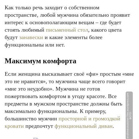
Как только речь заходит о собственном
пространстве, любой мужчина обязательно проявит
интерес к основополагающим вещам – где будет
стоять любимый
письменный стол
, какого цвета
будут
занавески
и какие элементы более
функциональны или нет.
Максимум комфорта
Если женщина высказывает своё «фи» простым «мне
это не нравится», то мужчина чаще всего говорит
«мне это неудобно». Мужчина не готов
m
пожертвовать комфортом в угоду красоте. Все
предметы в мужском пространстве должны быть
максимально функциональны. К примеру,
Ф
О
Т
О:
e
n
d
ti
m
e
s
w
a
t
c
h
e
r.
fil
e
s.
w
o
r
d
p
r
e
s
s.
c
o
большинство мужчин
просторной и громоздкой
кровати
предпочтут
функциональный диван
.