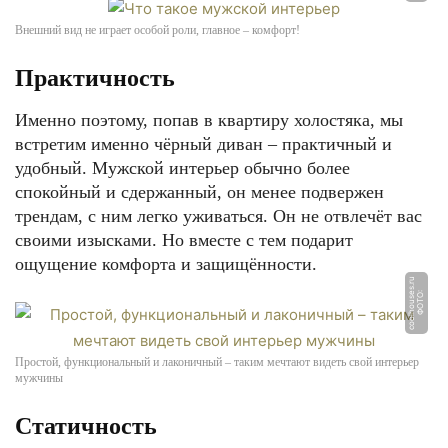
Внешний вид не играет особой роли, главное – комфорт!
Практичность
Именно поэтому, попав в квартиру холостяка, мы
встретим именно чёрный диван – практичный и
удобный. Мужской интерьер обычно более
спокойный и сдержанный, он менее подвержен
трендам, с ним легко уживаться. Он не отвлечёт вас
своими изысками. Но вместе с тем подарит
ощущение комфорта и защищённости.
u
Ф
О
Т
О:
c
o
ol
h
o
u
s
e
s.
r
Простой, функциональный и лаконичный – таким мечтают видеть свой интерьер
мужчины
Статичность