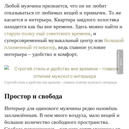
Любой мужчина признается, что он не любит
отказываться от любимых вещей и привычек. То же
касается и интерьера. Квартира заядлого холостяка
находится как бы вне времени. Здесь можно найти и
старую полку ещё советского времени
, и
суперсовременный музыкальный центр или
большой
плазменный телевизор
, ведь главное условие
u
интерьера – удобство и комфорт.
Ф
О
Т
О:
h
o
m
e
s
w
e
а
t
h
o
m
e.
r
Строгий стиль и удобство вне времени – главное отличие мужского интерьера
Простор и свобода
Интерьер для одинокого мужчины редко назовёшь
захламлённым. В нем много воздуха, мало вещей и
большое количество свободного пространства.