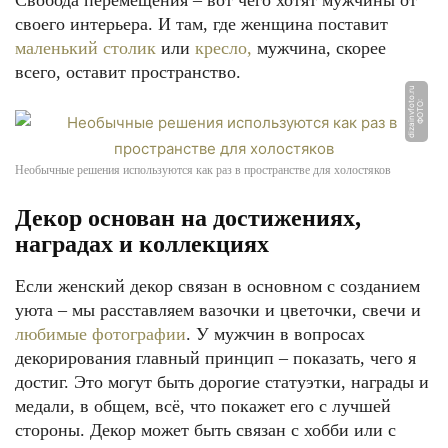
Свобода перемещения – вот чего хотят мужчины от
своего интерьера. И там, где женщина поставит
маленький столик
или
кресло,
мужчина, скорее
всего, оставит пространство.
u
Ф
О
Т
О:
di
z
ai
n
v
f
o
t
o.
r
Необычные решения используются как раз в пространстве для холостяков
Декор основан на достижениях,
наградах и коллекциях
Если женский декор связан в основном с созданием
уюта – мы расставляем вазочки и цветочки, свечи и
любимые фотографии
. У мужчин в вопросах
декорирования главный принцип – показать, чего я
достиг. Это могут быть дорогие статуэтки, награды и
медали, в общем, всё, что покажет его с лучшей
стороны. Декор может быть связан с хобби или с