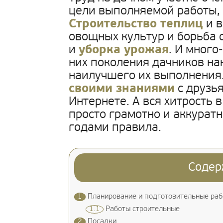
цели выполняемой работы, 
Строительство теплиц
и в
овощных культур и борьба 
и
уборка урожая
. И много
них поколения дачников н
наилучшего их выполнения
своими знаниями
с друзья
Интернете. А вся хитрость в
просто грамотно и аккурат
годами правила.
Содер
1
Планирование и подготовительные ра
1.1
Работы строительные
2
Посадки