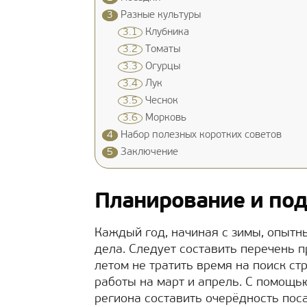
3
Разные культуры
3.1
Клубника
3.2
Томаты
3.3
Огурцы
3.4
Лук
3.5
Чеснок
3.6
Морковь
4
Набор полезных коротких советов
5
Заключение
Планирование и по
Каждый год, начиная с зимы, опытн
дела. Следует составить перечень 
летом не тратить время на поиск с
работы на март и апрель. С помощь
региона составить очерёдность поса