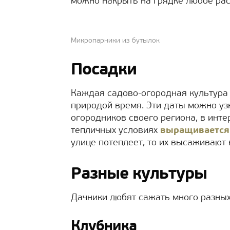
можно накрыть на грядке любое раст
Микропарники из бутылок
Посадки
Каждая садово-огородная культура
природой время. Эти даты можно уз
огородников своего региона, в инте
тепличных условиях
выращивается
улице потеплеет, то их высаживают 
Разные культуры
Дачники любят сажать много разных
Клубника