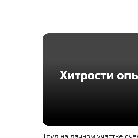
HOMIUS
Хитрости оп
Труд на дачном участке оче