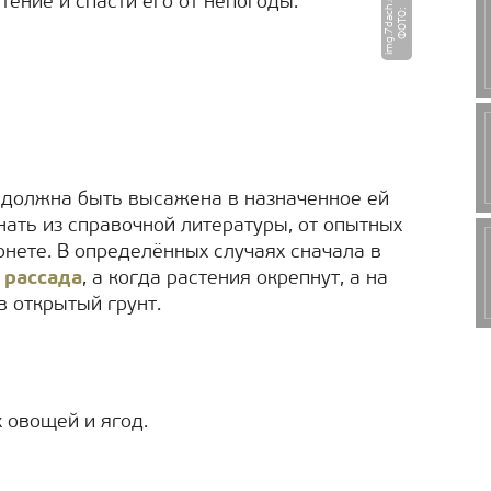
u
ение и спасти его от непогоды.
Ф
О
Т
О
:
i
m
g.
7
d
a
c
h.
r
 должна быть высажена в назначенное ей
нать из справочной литературы, от опытных
рнете. В определённых случаях сначала в
 рассада
, а когда растения окрепнут, а на
в открытый грунт.
 овощей и ягод.