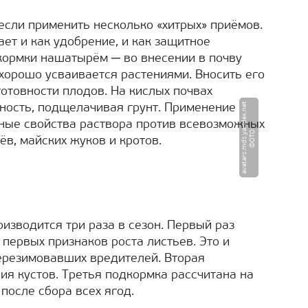
если применить несколько «хитрых» приёмов.
ет и как удобрение, и как защитное
кормки нашатырём ─ во внесении в почву
 хорошо усваивается растениями. Вносить его
отовности плодов. На кислых почвах
t
ность, подщелачивая грунт. Применение
ные свойства раствора против всевозможных
Ф
О
Т
О
:
a
v
a
t
a
r
s.
m
d
s.
y
a
n
d
e
x.
n
e
ёв, майских жуков и кротов.
зводится три раза в сезон. Первый раз
 первых признаков роста листьев. Это и
ерезимовавших вредителей. Вторая
ия кустов. Третья подкормка рассчитана на
после сбора всех ягод.