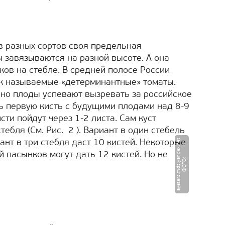
ов разных сортов своя предельная
ы завязываются на разной высоте. А она
ков на стебле. В средней полосе России
к называемые «детерминантные» томаты.
 но плоды успевают вызревать за российское
ь первую кисть с будущими плодами над 8-9
сти пойдут через 1-2 листа. Сам куст
тебля (См. Рис. 2 ). Вариант в один стебель
t
ант в три стебля даст 10 кистей. Некоторые
 пасынков могут дать 12 кистей. Но не
Ф
О
Т
О
:
a
v
a
t
a
r
s.
m
d
s.
y
a
n
d
e
x.
n
e