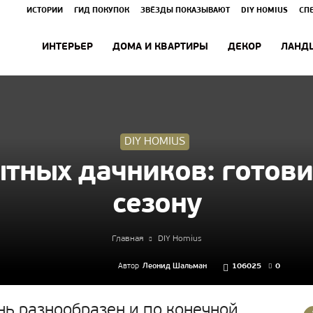
ИСТОРИИ
ГИД ПОКУПОК
ЗВЁЗДЫ ПОКАЗЫВАЮТ
DIY HOMIUS
СП
ИНТЕРЬЕР
ДОМА И КВАРТИРЫ
ДЕКОР
ЛАНД
DIY HOMIUS
ытных дачников: готови
сезону
Главная
DIY Homius
Автор
Леонид Шальман
106025
0
нь разнообразен и по конечной