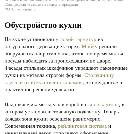
Юлия решили не закрывать тюлем и портьерами
ФОТО: fashion-int.ru
Обустройство кухни
На кухне установили
угловой гарнитур
из
натурального дерева цвета орех.
Мойку
решили
оборудовать напротив окна, чтобы во время мытья
посуды наблюдать за происходящим во дворе.
Фасады стильных шкафчиков украшают лаконичные
ручки из металла строгой формы.
Столешницу
сделали из искусственного камня
, это недорогое и
практичное решение для дачи.
Над шкафчиками сделали короб из
гипсокартона
, в
котором установили точечную подсветку. Теперь
каждая зона кухни освещена равномерно.
Современная техника,
рейлинговая система
и
минимальный декор дополняют оформление