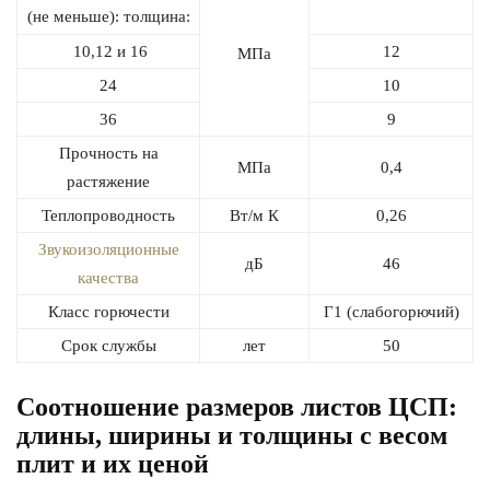
(не меньше): толщина:
10,12 и 16
12
МПа
24
10
36
9
Прочность на
МПа
0,4
растяжение
Теплопроводность
Вт/м К
0,26
Звукоизоляционные
дБ
46
качества
Класс горючести
Г1 (слабогорючий)
Срок службы
лет
50
Соотношение размеров листов ЦСП:
длины, ширины и толщины с весом
плит и их ценой