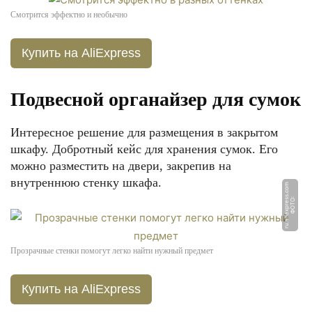
Смотрится эффектно и необычно
Купить на AliExpress
Подвесной органайзер для сумок
Интересное решение для размещения в закрытом
шкафу. Добротный кейс для хранения сумок. Его
можно разместить на двери, закрепив на
внутреннюю стенку шкафа.
m
Ф
О
Т
О:
r
u.
ali
e
x
p
r
e
s
s.
c
o
Прозрачные стенки помогут легко найти нужный предмет
Купить на AliExpress