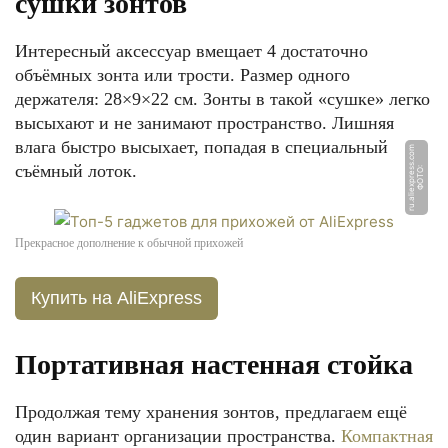
сушки зонтов
Интересный аксессуар вмещает 4 достаточно
объёмных зонта или трости. Размер одного
держателя: 28×9×22 см. Зонты в такой «сушке» легко
высыхают и не занимают пространство. Лишняя
влага быстро высыхает, попадая в специальный
m
съёмный лоток.
Ф
О
Т
О:
r
u.
ali
e
x
p
r
e
s
s.
c
o
Прекрасное дополнение к обычной прихожей
Купить на AliExpress
Портативная настенная стойка
Продолжая тему хранения зонтов, предлагаем ещё
один вариант организации пространства.
Компактная