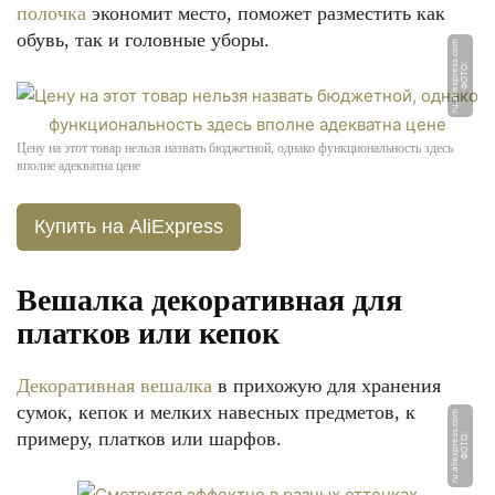
полочка
экономит место, поможет разместить как
обувь, так и головные уборы.
m
Ф
О
Т
О:
r
u.
ali
e
x
p
r
e
s
s.
c
o
Цену на этот товар нельзя назвать бюджетной, однако функциональность здесь
вполне адекватна цене
Купить на AliExpress
Вешалка декоративная для
платков или кепок
Декоративная вешалка
в прихожую для хранения
сумок, кепок и мелких навесных предметов, к
m
примеру, платков или шарфов.
Ф
О
Т
О:
r
u.
ali
e
x
p
r
e
s
s.
c
o