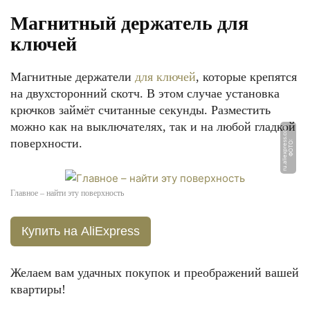
Магнитный держатель для
ключей
Магнитные держатели
для ключей
, которые крепятся
на двухсторонний скотч. В этом случае установка
крючков займёт считанные секунды. Разместить
можно как на выключателях, так и на любой гладкой
m
поверхности.
Ф
О
Т
О:
r
u.
ali
e
x
p
r
e
s
s.
c
o
Главное – найти эту поверхность
Купить на AliExpress
Желаем вам удачных покупок и преображений вашей
квартиры!