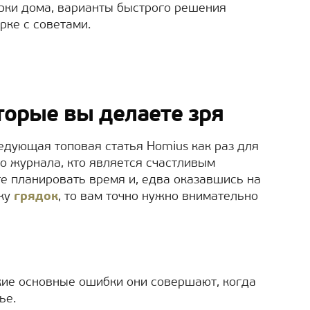
орки дома, варианты быстрого решения
рке с советами.
торые вы делаете зря
ледующая топовая статья Homius как раз для
го журнала, кто является счастливым
те планировать время и, едва оказавшись на
лку
грядок
, то вам точно нужно внимательно
акие основные ошибки они совершают, когда
ье.