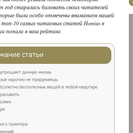
т год старалась баловать своих читателей
торые были особо отмечены вниманием нашей
 топ-10 самых читаемых статей Homius в
ии попали в наш рейтинг.
жание статьи
 упрощают дачную жизнь
торые нарочно не придумаешь
бсолютно бесполезных вещей в любой квартире
брасывать
озяек
зря
рого принтера
ожений