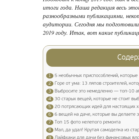
итоги года. Наша редакция весь это
разнообразными публикациями, неко
аудитории. Сегодня мы подготовили
2019 году. Итак, вот какие публикац
Содер
1
5 необычных приспособлений, которые
2
Горе от ума: 13 ляпов строителей, ко
3
Выбросите это немедленно — топ-10 а
4
30 старых вещей, которые не стоит вы
5
20 потрясающих идей для настоящих х
6
6 вещей на даче, которые вы делаете 
7
Топ 15 фото нелепого ремонта
8
Мал, да удал! Крутая самоделка из ста
9
Лайфхаки для дачи без финансовых вл