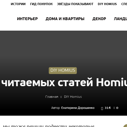
ИСТОРИИ
ГИД ПОКУПОК
ЗВЁЗДЫ ПОКАЗЫВАЮТ
DIY HOMIUS
СП
ИНТЕРЬЕР
ДОМА И КВАРТИРЫ
ДЕКОР
ЛАНД
DIY HOMIUS
 читаемых статей Homiu
Главная
DIY Homius
Автор
Екатерина Дорошенко
314
0
се, мы тоже решили подвести некоторые