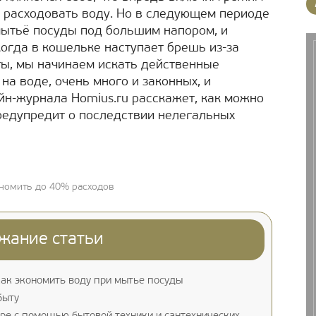
 расходовать воду. Но в следующем периоде
 мытьё посуды под большим напором, и
 когда в кошельке наступает брешь из-за
ты, мы начинаем искать действенные
на воде, очень много и законных, и
йн-журнала Homius.ru расскажет, как можно
редупредит о последствии нелегальных
номить до 40% расходов
жание статьи
как экономить воду при мытье посуды
быту