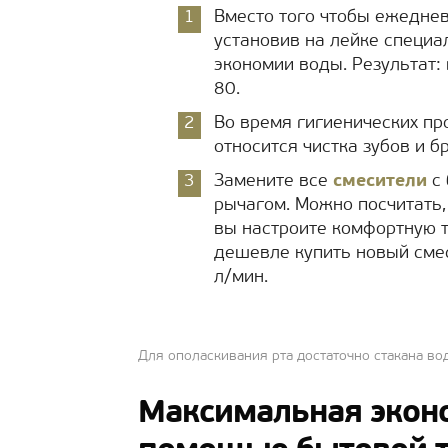
Вместо того чтобы ежедне
установив на лейке специ
экономии воды. Результат: 
80.
Во время гигиенических пр
относится чистка зубов и б
Замените все
смесители
с 
рычагом. Можно посчитать,
вы настроите комфортную 
дешевле купить новый смес
л/мин.
Для ополаскивания рта достаточно стакана во
Максимальная эконо