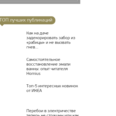
ТОП лучших публикаций
Как на даче
задекорировать забор из
«рабицы» и не вызвать
гнев...
Самостоятельное
восстановление эмали
ванны: опыт читателя
Homius
Топ-5 интересных новинок
от ИКЕА
Перебои в электричестве
теперь не страшны или как