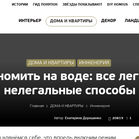
ИСТОРИИ
ГИД ПОКУПОК
ЗВЁЗДЫ ПОКАЗЫВАЮТ
DIY HOMIUS
СП
ИНТЕРЬЕР
ДЕКОР
ЛАНД
ДОМА И КВАРТИРЫ
ДОМА И КВАРТИРЫ
ИНЖЕНЕРИЯ
номить на воде: все ле
нелегальные способы
Главная
ДОМА И КВАРТИРЫ
Инженерия
Автор
Екатерина Дорошенко
20819
1
ы клянёмся себе, что впредь включим режим