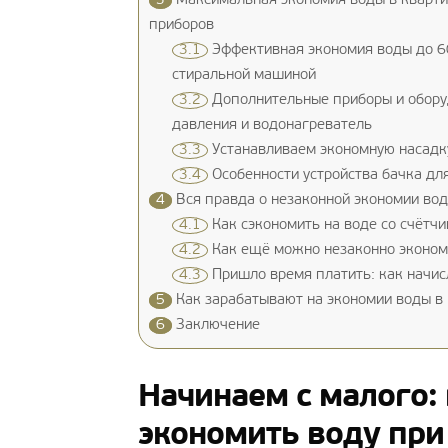
3
Максимальная экономия воды в кварти
приборов
3.1
Эффективная экономия воды до 60
стиральной машиной
3.2
Дополнительные приборы и оборуд
давления и водонагреватель
3.3
Устанавливаем экономную насадк
3.4
Особенности устройства бачка дл
4
Вся правда о незаконной экономии вод
4.1
Как сэкономить на воде со счётч
4.2
Как ещё можно незаконно экономи
4.3
Пришло время платить: как начис
5
Как зарабатывают на экономии воды в
6
Заключение
Начинаем с малого:
экономить воду пр