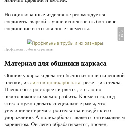
наличии царапин и вмятин.
Но оцинкованные изделия не рекомендуется
соединять сваркой, лучше использовать болтовое
соединение и стыковочные элементы.
u
Ф
О
Т
О:
s
e
t
r
o
o
m.
r
Профильные трубы и их размеры
Материал для обшивки каркаса
Обшивку каркаса делают обычно из полиэтиленовой
плёнки, из
листов поликарбоната
, реже – из стекла.
Плёнка быстро стареет и рвётся, стекло по
неосторожности можно разбить. Кроме того, под
стекло нужно делать специальные рамы, что
увеличивает время строительства и ведёт к его
удорожанию. А поликарбонат является оптимальным
вариантом. Он легко обрабатывается, прочен,