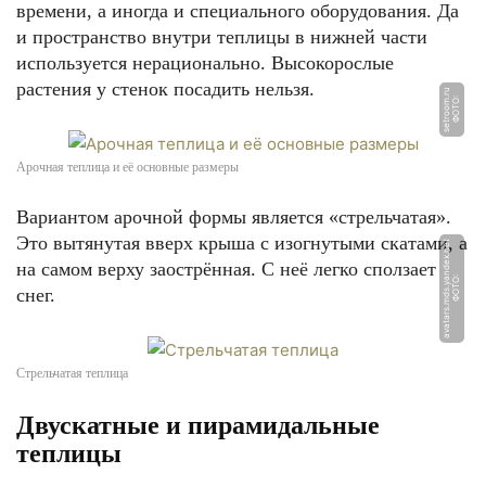
времени, а иногда и специального оборудования. Да
и пространство внутри теплицы в нижней части
используется нерационально. Высокорослые
растения у стенок посадить нельзя.
u
Ф
О
Т
О:
s
e
t
r
o
o
m.
r
Арочная теплица и её основные размеры
Вариантом арочной формы является «стрельчатая».
Это вытянутая вверх крыша с изогнутыми скатами, а
t
на самом верху заострённая. С неё легко сползает
Ф
О
Т
О:
a
v
a
t
a
r
s.
m
d
s.
y
a
n
d
e
x.
n
e
снег.
Стрельчатая теплица
Двускатные и пирамидальные
теплицы