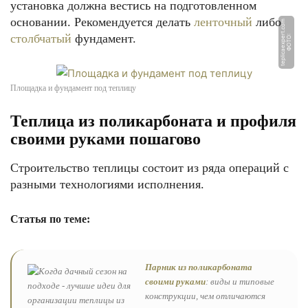
установка должна вестись на подготовленном
основании. Рекомендуется делать
ленточный
либо
m
столбчатый
фундамент.
Ф
О
Т
О:
t
e
pli
c
a
e
x
p
e
r
t.
c
o
Площадка и фундамент под теплицу
Теплица из поликарбоната и профиля
своими руками пошагово
Строительство теплицы состоит из ряда операций с
разными технологиями исполнения.
Статья по теме:
Парник из поликарбоната
своими руками
: виды и типовые
конструкции, чем отличаются