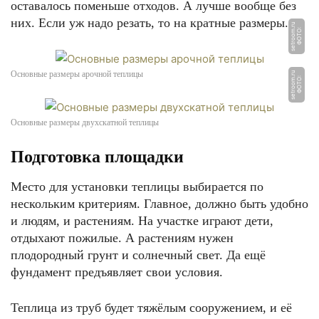
оставалось поменьше отходов. А лучше вообще без
них. Если уж надо резать, то на кратные размеры.
u
Ф
О
Т
О:
s
e
t
r
o
o
m.
r
Основные размеры арочной теплицы
u
Ф
О
Т
О:
s
e
t
r
o
o
m.
r
Основные размеры двухскатной теплицы
Подготовка площадки
Место для установки теплицы выбирается по
нескольким критериям. Главное, должно быть удобно
и людям, и растениям. На участке играют дети,
отдыхают пожилые. А растениям нужен
плодородный грунт и солнечный свет. Да ещё
фундамент предъявляет свои условия.
Теплица из труб будет тяжёлым сооружением, и её