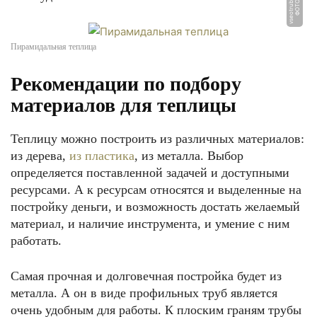
u
Ф
О
Т
О:
v
s
e
o
t
r
u
b
e.
r
Пирамидальная теплица
Рекомендации по подбору
материалов для теплицы
Теплицу можно построить из различных материалов:
из дерева,
из пластика
, из металла. Выбор
определяется поставленной задачей и доступными
ресурсами. А к ресурсам относятся и выделенные на
постройку деньги, и возможность достать желаемый
материал, и наличие инструмента, и умение с ним
работать.
Самая прочная и долговечная постройка будет из
металла. А он в виде профильных труб является
очень удобным для работы. К плоским граням трубы