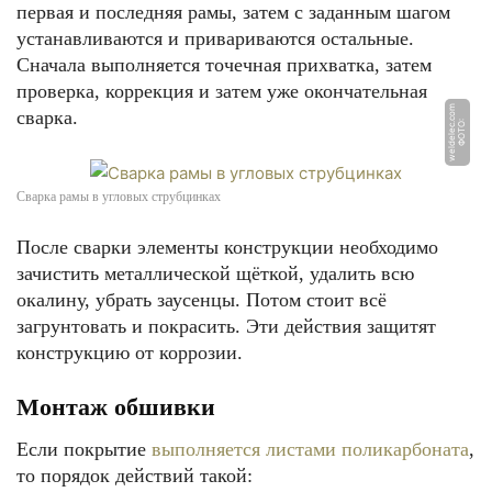
первая и последняя рамы, затем с заданным шагом
устанавливаются и привариваются остальные.
Сначала выполняется точечная прихватка, затем
проверка, коррекция и затем уже окончательная
m
сварка.
Ф
О
Т
О:
w
el
d
el
e
c.
c
o
Сварка рамы в угловых струбцинках
После сварки элементы конструкции необходимо
зачистить металлической щёткой, удалить всю
окалину, убрать заусенцы. Потом стоит всё
загрунтовать и покрасить. Эти действия защитят
конструкцию от коррозии.
Монтаж обшивки
Если покрытие
выполняется листами поликарбоната
,
то порядок действий такой: