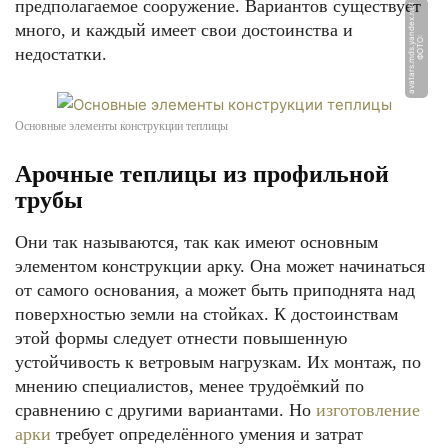
предполагаемое сооружение. Вариантов существует
t
много, и каждый имеет свои достоинства и
Ф
О
Т
О:
a
v
a
t
a
r
s.
m
d
s.
y
a
n
d
e
x.
n
e
недостатки.
Основные элементы конструкции теплицы
Арочные теплицы из профильной
трубы
Они так называются, так как имеют основным
элементом конструкции арку. Она может начинаться
от самого основания, а может быть приподнята над
поверхностью земли на стойках. К достоинствам
этой формы следует отнести повышенную
устойчивость к ветровым нагрузкам. Их монтаж, по
мнению специалистов, менее трудоёмкий по
сравнению с другими вариантами. Но
изготовление
арки
требует определённого умения и затрат