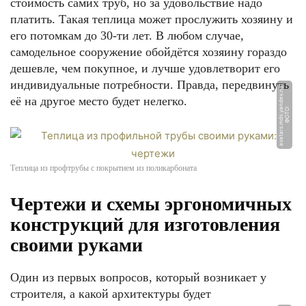
стоимость самих труб, но за удовольствие надо
платить. Такая теплица может прослужить хозяину и
его потомкам до 30-ти лет. В любом случае,
самодельное сооружение обойдётся хозяину гораздо
дешевле, чем покупное, и лучше удовлетворит его
индивидуальные потребности. Правда, передвинуть
t
её на другое место будет нелегко.
Ф
О
Т
О:
a
v
a
t
a
r
s.
m
d
s.
y
a
n
d
e
x.
n
e
Теплица из профтрубы с покрытием из поликарбоната
Чертежи и схемы эргономичных
конструкций для изготовления
своими руками
Один из первых вопросов, который возникает у
строителя, а какой архитектуры будет