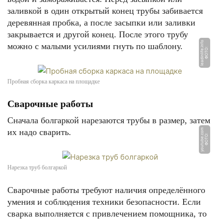
заливкой в один открытый конец трубы забивается
деревянная пробка, а после засыпки или заливки
закрывается и другой конец. После этого трубу
o
можно с малыми усилиями гнуть по шаблону.
Ф
О
Т
О:
l
e
a
di
nli
f
e.i
n
f
Пробная сборка каркаса на площадке
Сварочные работы
Сначала болгаркой нарезаются трубы в размер, затем
их надо сварить.
m
Ф
О
Т
О:
y
o
u
t
u
b
e.
c
o
Нарезка труб болгаркой
Сварочные работы требуют наличия определённого
умения и соблюдения техники безопасности. Если
сварка выполняется с привлечением помощника, то