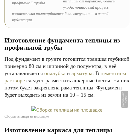
теплицы от парников, нюансы
ухода, пошаговый процесс
изготовления поликарбонатной конструкции — в нашей
публикации.
Изготовление фундамента теплицы из
профильной трубы
Под фундамент в грунте готовится траншея глубиной
примерно 80 см и шириной до полуметра, в неё
устанавливается
опалубка
и
арматура
. В
цементном
растворе
следует разместить анкерные болты. На них
потом будет закреплена рама теплицы. Фундамент
будет выходить из земли на 10 – 15 см.
m
Ф
О
Т
О:
y
o
u
t
u
b
e.
c
o
Сборка теплицы на площадке
Изготовление каркаса для теплицы