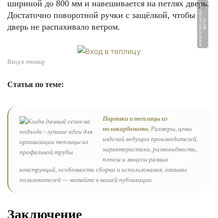
шириной до 800 мм и навешивается на петлях дверь.
t
Достаточно поворотной ручки с защёлкой, чтобы
Ф
О
Т
О:
a
v
a
t
a
r
s.
m
d
s.
y
a
n
d
e
x.
n
e
дверь не распахивало ветром.
Вход в теплицу
Статья по теме:
Парники и теплицы из
поликарбоната.
Размеры, цены
изделий ведущих производителей,
характеристики, разновидности,
плюсы и минусы разных
конструкций, особенности сборки и использования, отзывы
пользователей — читайте в нашей публикации.
Заключение