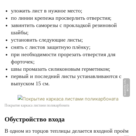
уложить лист в нужное место;
по линии крепежа просверлить отверстия;
завинтить саморезы с прокладкой резиновой
шайбы;
установить следующие листы;
снять с листов защитную плёнку;
при необходимости прорезать отверстия для
форточек;
швы промазать силиконовым герметиком;
первый и последний листы устанавливаются с
o
выпуском 15 см.
Ф
О
Т
О:
l
e
a
di
nli
f
e.i
n
f
Покрытие каркаса листами поликарбоната
Обустройство входа
В одном из торцов теплицы делается входной проём