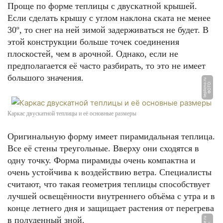
Проще по форме теплицы с двускатной крышей.
Если сделать крышу с углом наклона ската не менее
30º, то снег на ней зимой задерживаться не будет. В
этой конструкции больше точек соединения
плоскостей, чем в арочной. Однако, если не
предполагается её часто разбирать, то это не имеет
большого значения.
u
Ф
О
Т
О:
t
e
pli
c
n
o.
r
Каркас двускатной теплицы и её основные размеры
Оригинальную форму имеет пирамидальная теплица.
Все её стены треугольные. Вверху они сходятся в
одну точку. Форма пирамиды очень компактна и
очень устойчива к воздействию ветра. Специалисты
считают, что такая геометрия теплицы способствует
лучшей освещённости внутреннего объёма с утра и в
конце летнего дня и защищает растения от перегрева
в полуденный зной.