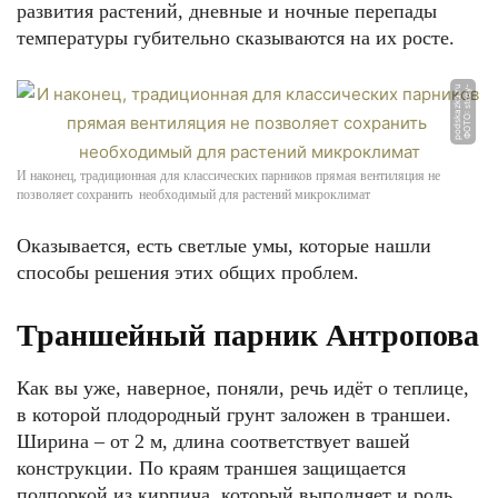
развития растений, дневные и ночные перепады
температуры губительно сказываются на их росте.
u
Ф
О
Т
О:
s
t
r
o
y
-
p
o
d
s
k
a
z
k
a.
r
И наконец, традиционная для классических парников прямая вентиляция не
позволяет сохранить необходимый для растений микроклимат
Оказывается, есть светлые умы, которые нашли
способы решения этих общих проблем.
Траншейный парник Антропова
Как вы уже, наверное, поняли, речь идёт о теплице,
в которой плодородный грунт заложен в траншеи.
Ширина – от 2 м, длина соответствует вашей
конструкции. По краям траншея защищается
подпоркой из кирпича, который выполняет и роль