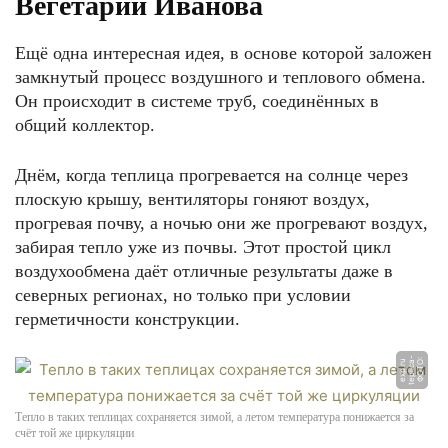
Вегетарий Иванова
Ещё одна интересная идея, в основе которой заложен
замкнутый процесс воздушного и теплового обмена.
Он происходит в системе труб, соединённых в
общий коллектор.
Днём, когда теплица прогревается на солнце через
плоскую крышу, вентиляторы гоняют воздух,
прогревая почву, а ночью они же прогревают воздух,
забирая тепло уже из почвы. Этот простой цикл
воздухообмена даёт отличные результаты даже в
северных регионах, но только при условии
герметичности конструкции.
-
Ф
О
Т
О:
t
e
pli
c
a
e
x
p.
r
u
Тепло в таких теплицах сохраняется зимой, а летом температура понижается за
счёт той же циркуляции