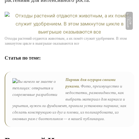
растениям для интенсивного роста.
m
Ф
О
Т
О:
i.
pi
ni
m
g.
c
o
Отходы растений отдаются животным, а их помёт служит удобрением. В этом
замкнутом цикле в выигрыше оказываются все
Статья по теме:
Парник для огурцов своими
руками.
Фото, преимущество и
недостатки, разновидности, как
выбрать материал для каркаса и
укрытия, нужен ли фундамент, правила установки парника; как
сделать конструкцию из дуг и пленки, из поликарбоната, из
оконных рам с биотопливом — в нашей публикации.