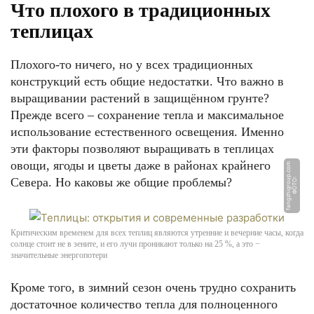
Что плохого в традиционных
теплицах
Плохого-то ничего, но у всех традиционных
конструкций есть общие недостатки. Что важно в
выращивании растений в защищённом грунте?
Прежде всего – сохранение тепла и максимальное
использование естественного освещения. Именно
эти факторы позволяют выращивать в теплицах
овощи, ягоды и цветы даже в районах крайнего
m
Севера. Но каковы же общие проблемы?
Ф
О
Т
О:
f
a
n
g
z
hi
g
r
o
u
p.
c
o
Критическим временем для всех теплиц являются утренние и вечерние часы, когда
солнце стоит не в зените, и его лучи проникают только на 25 %, а это −
значительные энергопотери
Кроме того, в зимний сезон очень трудно сохранить
достаточное количество тепла для полноценного