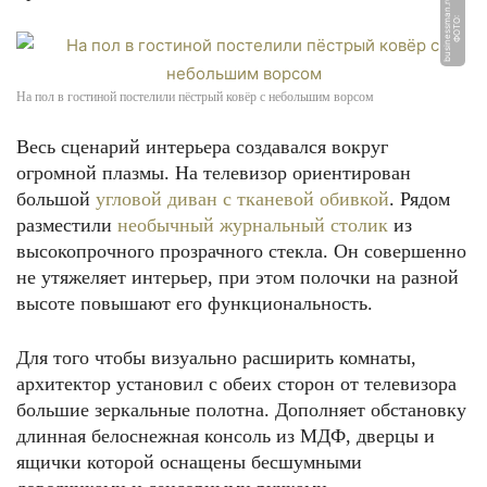
u
Ф
О
Т
О:
b
u
si
n
e
s
s
m
a
n.
r
На пол в гостиной постелили пёстрый ковёр с небольшим ворсом
Весь сценарий интерьера создавался вокруг
огромной плазмы. На телевизор ориентирован
большой
угловой диван с тканевой обивкой
. Рядом
разместили
необычный журнальный столик
из
высокопрочного прозрачного стекла. Он совершенно
не утяжеляет интерьер, при этом полочки на разной
высоте повышают его функциональность.
Для того чтобы визуально расширить комнаты,
архитектор установил с обеих сторон от телевизора
большие зеркальные полотна. Дополняет обстановку
длинная белоснежная консоль из МДФ, дверцы и
ящички которой оснащены бесшумными