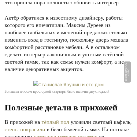
что пришла пора полностью обновить интерьер.
Актёр обратился к известному дизайнеру, работы
которого его впечатлили. Максим Дуреев из
наиболее глобальных изменений предложил только
изменить вход в гостиную, поскольку дверь мешала
комфортной расстановке мебели. А в остальном
сделать интерьер лаконичным и уютным в тёплой
светлой гамме, так как семье нужен комфорт, а не
u
наличие декоративных акцентов.
Ф
О
Т
О:
b
u
si
n
e
s
s
m
a
n.
r
Большим плюсом просторной квартиры было наличие двух лоджий
Полезные детали в прихожей
В прихожей на
тёплый пол
уложили светлый кафель,
стены покрасили
в бело-бежевой гамме. На потолке
установили
натяжное матовое полотно
со