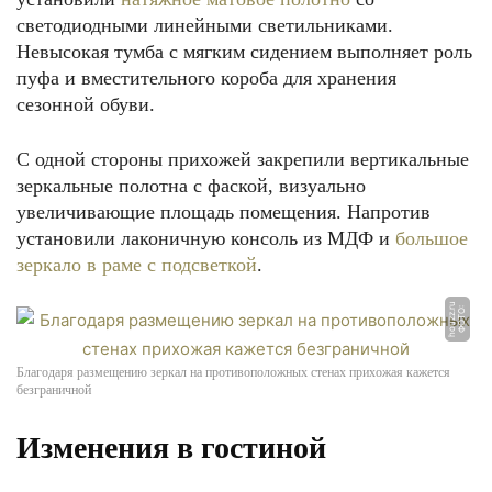
светодиодными линейными светильниками.
Невысокая тумба с мягким сидением выполняет роль
пуфа и вместительного короба для хранения
сезонной обуви.
С одной стороны прихожей закрепили вертикальные
зеркальные полотна с фаской, визуально
увеличивающие площадь помещения. Напротив
установили лаконичную консоль из МДФ и
большое
зеркало в раме с подсветкой
.
u
Ф
О
Т
О:
h
o
u
z
z.
r
Благодаря размещению зеркал на противоположных стенах прихожая кажется
безграничной
Изменения в гостиной