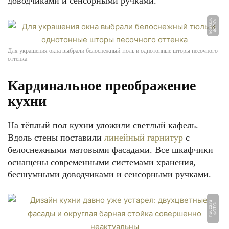
доводчиками и сенсорными ручками.
u
Ф
О
Т
О:
h
o
u
z
z.
r
Для украшения окна выбрали белоснежный тюль и однотонные шторы песочного
оттенка
Кардинальное преображение
кухни
На тёплый пол кухни уложили светлый кафель.
Вдоль стены поставили
линейный гарнитур
с
белоснежными матовыми фасадами. Все шкафчики
оснащены современными системами хранения,
бесшумными доводчиками и сенсорными ручками.
u
Ф
О
Т
О:
h
o
u
z
z.
r