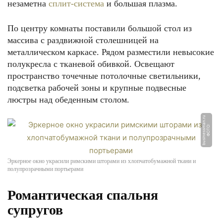
незаметна
сплит-система
и большая плазма.
По центру комнаты поставили большой стол из
массива с раздвижной столешницей на
металлическом каркасе. Рядом разместили невысокие
полукресла с тканевой обивкой. Освещают
пространство точечные потолочные светильники,
подсветка рабочей зоны и крупные подвесные
люстры над обеденным столом.
u
Ф
О
Т
О:
b
u
si
n
e
s
s
m
a
n.
r
Эркерное окно украсили римскими шторами из хлопчатобумажной ткани и
полупрозрачными портьерами
Романтическая спальня
супругов