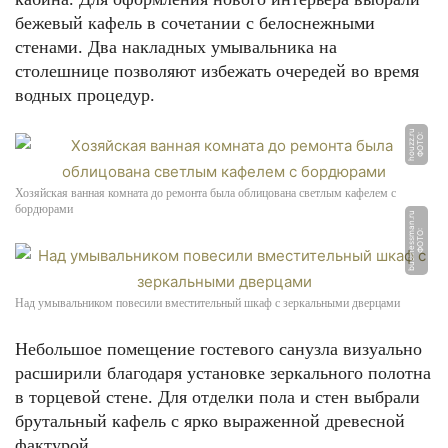
бежевый кафель в сочетании с белоснежными
стенами. Два накладных умывальника на
столешнице позволяют избежать очередей во время
водных процедур.
u
Ф
О
Т
О:
h
o
u
z
z.
r
Хозяйская ванная комната до ремонта была облицована светлым кафелем с
бордюрами
u
Ф
О
Т
О:
b
u
si
n
e
s
s
m
a
n.
r
Над умывальником повесили вместительный шкаф с зеркальными дверцами
Небольшое помещение гостевого санузла визуально
расширили благодаря установке зеркального полотна
в торцевой стене. Для отделки пола и стен выбрали
брутальный кафель с ярко выраженной древесной
фактурой.