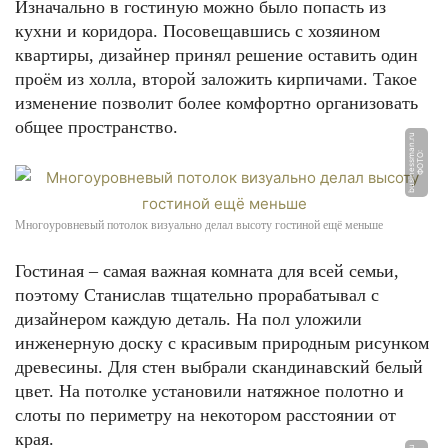
Изначально в гостиную можно было попасть из
кухни и коридора. Посовещавшись с хозяином
квартиры, дизайнер принял решение оставить один
проём из холла, второй заложить кирпичами. Такое
изменение позволит более комфортно организовать
общее пространство.
u
Ф
О
Т
О:
b
u
si
n
e
s
s
m
a
n.
r
Многоуровневый потолок визуально делал высоту гостиной ещё меньше
Гостиная – самая важная комната для всей семьи,
поэтому Станислав тщательно прорабатывал с
дизайнером каждую деталь. На пол уложили
инженерную доску с красивым природным рисунком
древесины. Для стен выбрали скандинавский белый
цвет. На потолке установили натяжное полотно и
слоты по периметру на некотором расстоянии от
края.