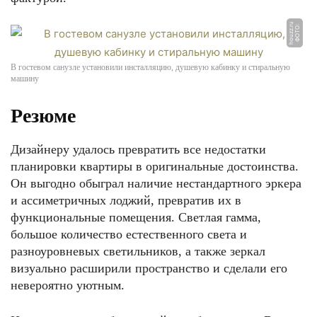
u
Ф
О
Т
О:
h
o
u
z
z.
r
В гостевом санузле установили инсталляцию, душевую кабинку и стиральную
машину
Резюме
Дизайнеру удалось превратить все недостатки
планировки квартиры в оригинальные достоинства.
Он выгодно обыграл наличие нестандартного эркера
и ассиметричных лоджий, превратив их в
функциональные помещения. Светлая гамма,
большое количество естественного света и
разноуровневых светильников, а также зеркал
визуально расширили пространство и сделали его
невероятно уютным.