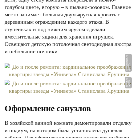
голубом цвете, вторую – в пыльно-розовом. Главное
место занимает большая двухъярусная кровать с
деревянным ограждением каждого этажа. В
ступеньках и под нижним ярусом сделали
вместительные ящики для хранения игрушек.
Освещают детскую потолочная светодиодная люстра
и небольшие ночники.
u
Ф
О
Т
О:
b
u
si
n
e
s
s
m
a
n.
r
u
Ф
О
Т
О:
h
o
u
z
z.
r
Оформление санузлов
В хозяйской ванной комнате демонтировали отделку
и подиум, на котором была установлена душевая
кабина. Для оформления нового интерьера выбрали