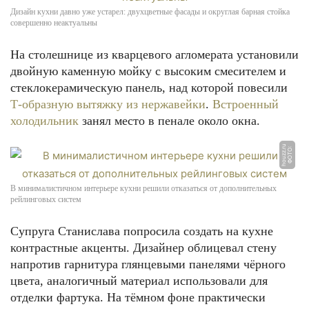
Дизайн кухни давно уже устарел: двухцветные фасады и округлая барная стойка
совершенно неактуальны
На столешнице из кварцевого агломерата установили
двойную каменную мойку с высоким смесителем и
стеклокерамическую панель, над которой повесили
Т-образную вытяжку из нержавейки
.
Встроенный
холодильник
занял место в пенале около окна.
u
Ф
О
Т
О:
h
o
u
z
z.
r
В минималистичном интерьере кухни решили отказаться от дополнительных
рейлинговых систем
Супруга Станислава попросила создать на кухне
контрастные акценты. Дизайнер облицевал стену
напротив гарнитура глянцевыми панелями чёрного
цвета, аналогичный материал использовали для
отделки фартука. На тёмном фоне практически