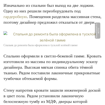
Изначально из спальни был выход на две лоджии.
Одну из них решили переоборудовать под
гардеробную
. Помещения разделяла массивная стена,
поэтому дизайнер предложил отказаться от двери.
u
Ф
О
Т
О:
b
u
si
n
e
s
s
m
a
n.
r
Спальня до ремонта была оформлена в тусклой зелёной гамме
Спальню оформили в светло-бежевой гамме. Кровать
изготовили из массива по индивидуальному эскизу
дизайнера. Высокая мягкая спинка обита тёмной
тканью. Рядом поставили лаконичные прикроватные
тумбочки обтекаемой формы.
Стену напротив кровати зашили инженерной доской
в цвет пола. Рядом установили лаконичную
белоснежную тумбу из МДФ, дверцы которой