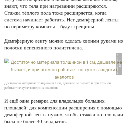
знают, что тела при нагревании расширяются.
Стяжка тёплого пола тоже расширяется, когда
система начинает работать. Нет демпферной ленты
по периметру комнаты – будут трещины.
Демпферную ленту можно сделать своими руками из
полоски вспененного полиэтилена.
u
Ф
О
Т
О:
s
a
n
t
e
h
m
o
d
ul
1
0.
r
Достаточно материала толщиной в 1 см, дешевле не бывает, и при этом он
работает не хуже заводских аналогов
И ещё одна ремарка для владельцев больших
площадей: для компенсации расширения с помощью
демпферной ленты нужно, чтобы стяжка по площади
была не более 40 квадратов.