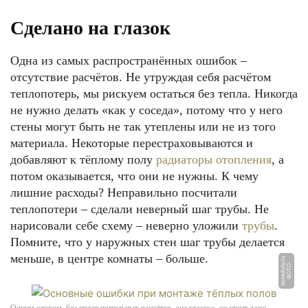
Сделано на глазок
Одна из самых распространённых ошибок –
отсутствие расчётов. Не утруждая себя расчётом
теплопотерь, мы рискуем остаться без тепла. Никогда
не нужно делать «как у соседа», потому что у него
стены могут быть не так утеплены или не из того
материала. Некоторые перестраховываются и
добавляют к тёплому полу
радиаторы отопления
, а
потом оказывается, что они не нужны. К чему
лишние расходы? Неправильно посчитали
теплопотери – сделали неверный шаг трубы. Не
нарисовали себе схему – неверно уложили
трубы
.
Помните, что у наружных стен шаг трубы делается
меньше, в центре комнаты – больше.
u
Ф
О
Т
О:
v
o
s
a
d
ul
y.
r