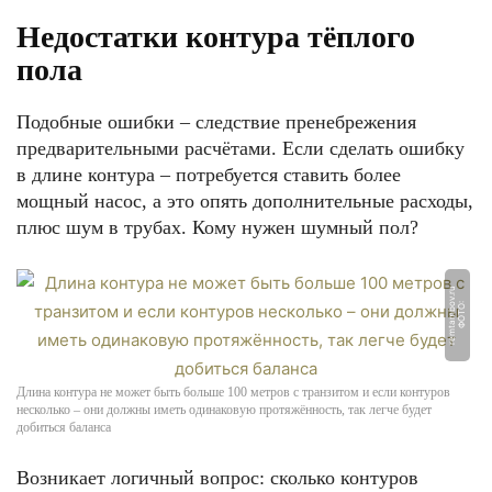
Недостатки контура тёплого
пола
Подобные ошибки – следствие пренебрежения
предварительными расчётами. Если сделать ошибку
в длине контура – потребуется ставить более
мощный насос, а это опять дополнительные расходы,
плюс шум в трубах. Кому нужен шумный пол?
u
Ф
О
Т
О:
r
e
m
t
a
m
b
o
v.
r
Длина контура не может быть больше 100 метров с транзитом и если контуров
несколько – они должны иметь одинаковую протяжённость, так легче будет
добиться баланса
Возникает логичный вопрос: сколько контуров