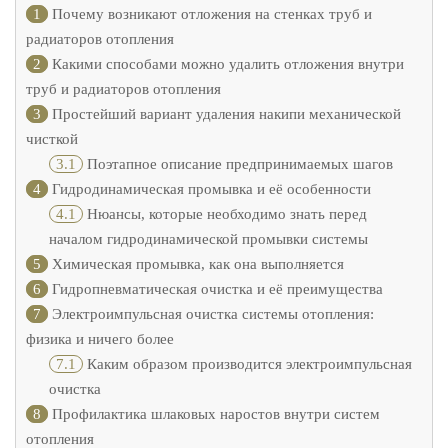
1
Почему возникают отложения на стенках труб и
радиаторов отопления
2
Какими способами можно удалить отложения внутри
труб и радиаторов отопления
3
Простейший вариант удаления накипи механической
чисткой
3.1
Поэтапное описание предпринимаемых шагов
4
Гидродинамическая промывка и её особенности
4.1
Нюансы, которые необходимо знать перед
началом гидродинамической промывки системы
5
Химическая промывка, как она выполняется
6
Гидропневматическая очистка и её преимущества
7
Электроимпульсная очистка системы отопления:
физика и ничего более
7.1
Каким образом производится электроимпульсная
очистка
8
Профилактика шлаковых наростов внутри систем
отопления