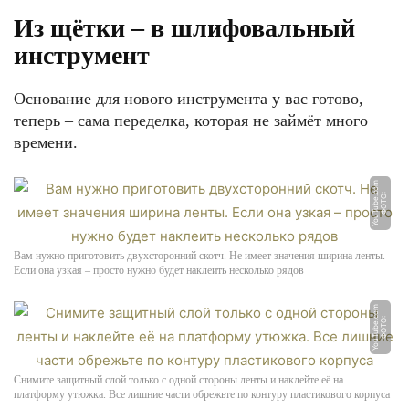
Из щётки – в шлифовальный
инструмент
Основание для нового инструмента у вас готово,
теперь – сама переделка, которая не займёт много
времени.
m
Ф
О
Т
О:
Y
o
u
T
u
b
e.
c
o
Вам нужно приготовить двухсторонний скотч. Не имеет значения ширина ленты.
Если она узкая – просто нужно будет наклеить несколько рядов
m
Ф
О
Т
О:
Y
o
u
T
u
b
e.
c
o
Снимите защитный слой только с одной стороны ленты и наклейте её на
платформу утюжка. Все лишние части обрежьте по контуру пластикового корпуса