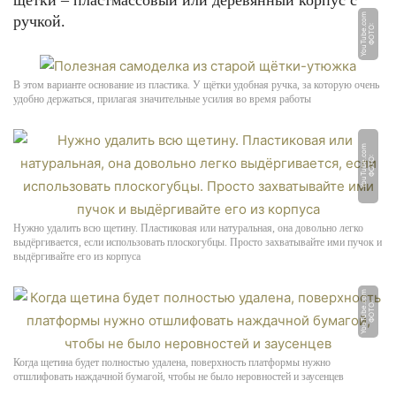
щётки – пластмассовый или деревянный корпус с
m
ручкой.
Ф
О
Т
О:
Y
o
u
T
u
b
e.
c
o
В этом варианте основание из пластика. У щётки удобная ручка, за которую очень
удобно держаться, прилагая значительные усилия во время работы
m
Ф
О
Т
О:
Y
o
u
T
u
b
e.
c
o
Нужно удалить всю щетину. Пластиковая или натуральная, она довольно легко
выдёргивается, если использовать плоскогубцы. Просто захватывайте ими пучок и
выдёргивайте его из корпуса
m
Ф
О
Т
О:
Y
o
u
T
u
b
e.
c
o
Когда щетина будет полностью удалена, поверхность платформы нужно
отшлифовать наждачной бумагой, чтобы не было неровностей и заусенцев