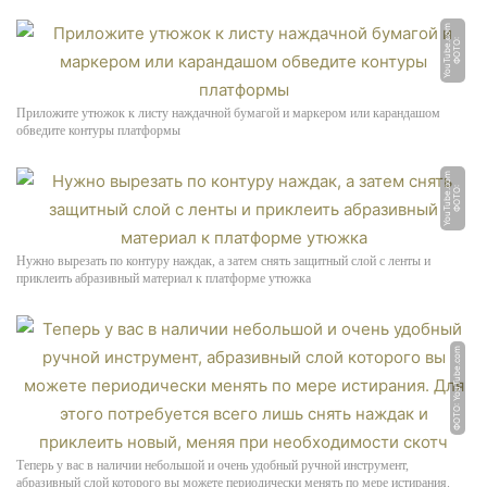
m
Ф
О
Т
О:
Y
o
u
T
u
b
e.
c
o
Приложите утюжок к листу наждачной бумагой и маркером или карандашом
обведите контуры платформы
m
Ф
О
Т
О:
Y
o
u
T
u
b
e.
c
o
Нужно вырезать по контуру наждак, а затем снять защитный слой с ленты и
приклеить абразивный материал к платформе утюжка
ФОТО: YouTube.com
Теперь у вас в наличии небольшой и очень удобный ручной инструмент,
абразивный слой которого вы можете периодически менять по мере истирания.