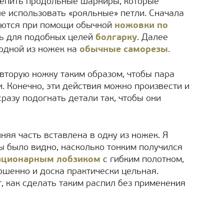
епить продольные шарниры, которые
ше использовать «рояльные» петли. Сначала
ваются при помощи обычной
ножовки по
ть для подобных целей
болгарку
. Далее
 одной из ножек на
обычные саморезы
.
вторую ножку таким образом, чтобы пара
. Конечно, эти действия можно произвести и
разу подогнать детали так, чтобы они
няя часть вставлена в одну из ножек. Я
бы было видно, насколько тонким получился
ационарным лобзиком
с гибким полотном,
ершенно и доска практически цельная.
, как сделать таким распил без применения