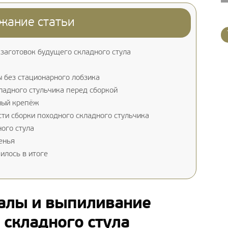
жание статьи
заготовок будущего складного стула
 без стационарного лобзика
ладного стульчика перед сборкой
ный крепёж
ти сборки походного складного стульчика
ого стула
енья
илось в итоге
иалы и выпиливание
 складного стула