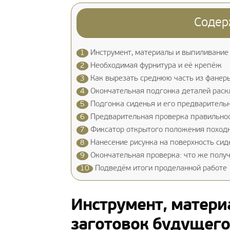
Содер
1
Инструмент, материалы и выпиливание 
2
Необходимая фурнитура и её крепёж
3
Как вырезать среднюю часть из фанеры
4
Окончательная подгонка деталей раск
5
Подгонка сиденья и его предваритель
6
Предварительная проверка правильнос
7
Фиксатор открытого положения походн
8
Нанесение рисунка на поверхность сид
9
Окончательная проверка: что же получ
10
Подведём итоги проделанной работе
Инструмент, матер
заготовок будущего