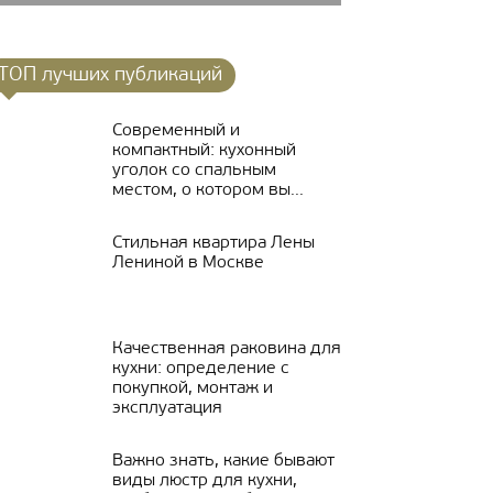
ТОП лучших публикаций
Современный и
компактный: кухонный
уголок со спальным
местом, о котором вы...
Стильная квартира Лены
Лениной в Москве
Качественная раковина для
кухни: определение с
покупкой, монтаж и
эксплуатация
Важно знать, какие бывают
виды люстр для кухни,