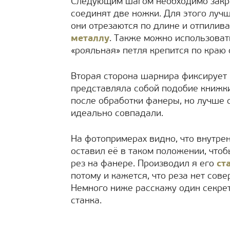
Следующим шагом необходимо закр
соединят две ножки. Для этого луч
они отрезаются по длине и отпили
металлу
. Также можно использова
«рояльная» петля крепится по краю
Вторая сторона шарнира фиксирует 
представляла собой подобие книжки
после обработки фанеры, но лучше с
идеально совпадали.
На фотопримерах видно, что внутрен
оставил её в таком положении, что
рез на фанере. Производил я его
ст
потому и кажется, что реза нет сов
Немного ниже расскажу один секрет
станка.