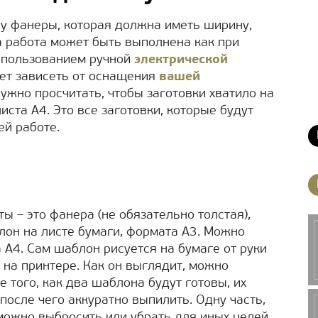
у фанеры, которая должна иметь ширину,
а работа может быть выполнена как при
использованием ручной
электрической
дет зависеть от оснащения
вашей
нужно просчитать, чтобы заготовки хватило на
иста А4. Это все заготовки, которые будут
й работе.
ы – это фанера (не обязательно толстая),
он на листе бумаги, формата А3. Можно
 А4. Сам шаблон рисуется на бумаге от руки
 на принтере. Как он выглядит, можно
 того, как два шаблона будут готовы, их
после чего аккуратно выпилить. Одну часть,
можно выбросить или убрать для иных целей,