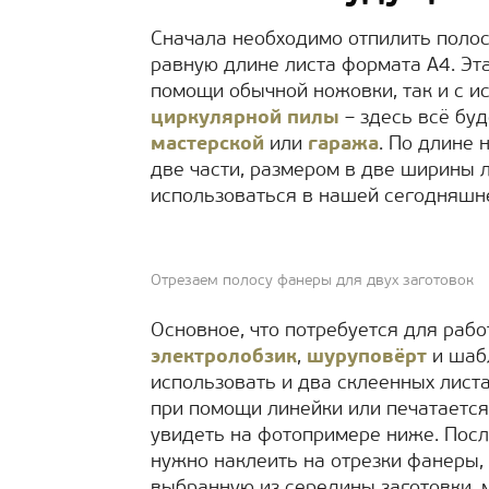
Сначала необходимо отпилить полос
равную длине листа формата А4. Эт
помощи обычной ножовки, так и с 
циркулярной пилы
– здесь всё бу
мастерской
или
гаража
. По длине 
две части, размером в две ширины л
использоваться в нашей сегодняшне
Отрезаем полосу фанеры для двух заготовок
Основное, что потребуется для работ
электролобзик
,
шуруповёрт
и шабл
использовать и два склеенных листа
при помощи линейки или печатается
увидеть на фотопримере ниже. После
нужно наклеить на отрезки фанеры, 
выбранную из середины заготовки, 