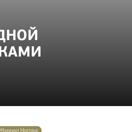
АДНОЙ
УКАМИ
Журнал Homius