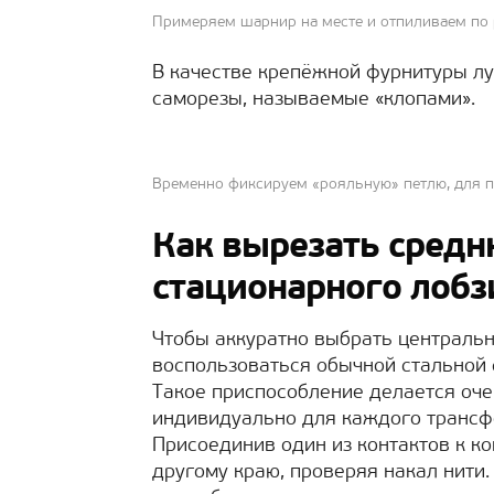
Примеряем шарнир на месте и отпиливаем по
В качестве крепёжной фурнитуры л
саморезы, называемые «клопами».
Временно фиксируем «рояльную» петлю, для п
Как вырезать средн
стационарного лобз
Чтобы аккуратно выбрать центральн
воспользоваться обычной стальной 
Такое приспособление делается оче
индивидуально для каждого трансф
Присоединив один из контактов к к
другому краю, проверяя накал нити