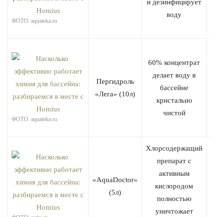
и дезинфицирует
воду
ФОТО: aquateka.ru
60% концентрат
делает воду в
Пергидроль
бассейне
«Лега» (10л)
кристально
чистой
ФОТО: aquateka.ru
Хлорсодержащий
препарат с
активным
«AquaDoctor»
кислородом
(5л)
полностью
уничтожает