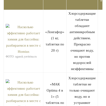
201
Хлорсодержащие
таблетки
обладают
«Лонгафор»
антимикробным
(1 кг,
действием.
таблетки по
Прекрасно
20 г)
очищают воду,
но против
ФОТО: ugansk.yavitrina.ru
водорослей
неэффективны
Хлорсодержащие
«МАК
таблетки не
Optima 4 в
только очищают
1» (5
воду, но и
таблеток по
устраняют