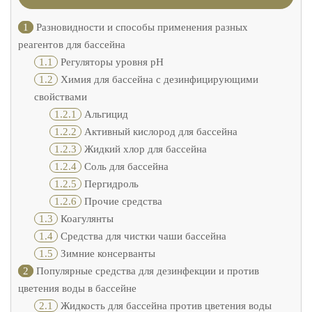
1
Разновидности и способы применения разных
реагентов для бассейна
1.1
Регуляторы уровня рН
1.2
Химия для бассейна с дезинфицирующими
свойствами
1.2.1
Альгицид
1.2.2
Активный кислород для бассейна
1.2.3
Жидкий хлор для бассейна
1.2.4
Соль для бассейна
1.2.5
Пергидроль
1.2.6
Прочие средства
1.3
Коагулянты
1.4
Средства для чистки чаши бассейна
1.5
Зимние консерванты
2
Популярные средства для дезинфекции и против
цветения воды в бассейне
2.1
Жидкость для бассейна против цветения воды