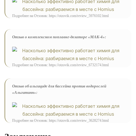
Подробнее на Отзовик: https://otzovik.com/review_5976102.html
Отзыв о комплексном поплавке-дозаторе «MAK-4»:
Подробнее на Отзовик: https://otzovik.com/review_6732174.html
Отзыв об альгициде для бассейна против водорослей
«Альгитинн»:
Подробнее на Отзовик: https://otzovik.com/review_3628274.html