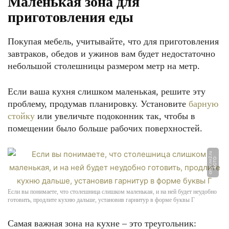
Маленькая зона для
приготовления еды
Покупая мебель, учитывайте, что для приготовления
завтраков, обедов и ужинов вам будет недостаточно
небольшой столешницы размером метр на метр.
Если ваша кухня слишком маленькая, решите эту
проблему, продумав планировку. Установите
барную
стойку
или увеличьте подоконник так, чтобы в
помещении было больше рабочих поверхностей.
u
Ф
О
Т
О:
c
s
t
o
r.
n
n
2.
r
Если вы понимаете, что столешница слишком маленькая, и на ней будет неудобно
готовить, продлите кухню дальше, установив гарнитур в форме буквы Г
Самая важная зона на кухне – это треугольник: