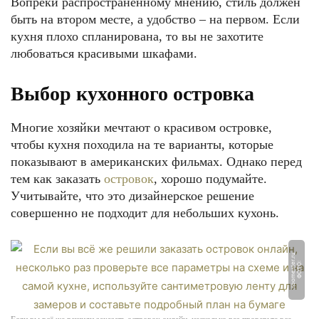
Вопреки распространённому мнению, стиль должен
быть на втором месте, а удобство – на первом. Если
кухня плохо спланирована, то вы не захотите
любоваться красивыми шкафами.
Выбор кухонного островка
Многие хозяйки мечтают о красивом островке,
чтобы кухня походила на те варианты, которые
показывают в американских фильмах. Однако перед
тем как заказать
островок
, хорошо подумайте.
Учитывайте, что это дизайнерское решение
совершенно не подходит для небольших кухонь.
u
Ф
О
Т
О:
r
o
o
m
e
s
t
e
r.
r