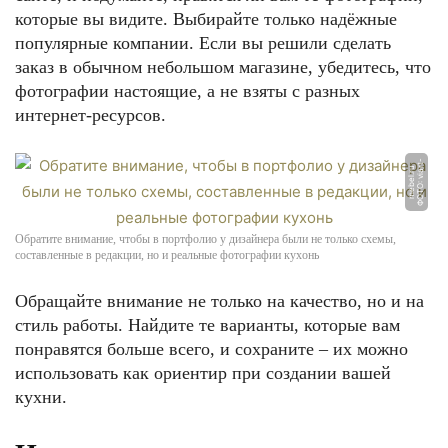
которые вы видите. Выбирайте только надёжные
популярные компании. Если вы решили сделать
заказ в обычном небольшом магазине, убедитесь, что
фотографии настоящие, а не взяты с разных
интернет-ресурсов.
Ф
О
Т
О:
vi
a
t
-
m
e
b
el.
r
r
u
Обратите внимание, чтобы в портфолио у дизайнера были не только схемы,
составленные в редакции, но и реальные фотографии кухонь
Обращайте внимание не только на качество, но и на
стиль работы. Найдите те варианты, которые вам
понравятся больше всего, и сохраните – их можно
использовать как ориентир при создании вашей
кухни.