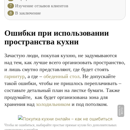
7
Изучение отзывов клиентов
8
В заключение
Ошибки при использовании
пространства кухни
Зачастую люди, покупая кухню, не задумываются
над тем, как лучше всего организовать пространство,
и лишь смутно представляют, где будет стоять
гарнитур
, а где –
обеденный стол
. Не допускайте
такой ошибки, чтобы не пришлось переплачивать –
составьте детальный план на листке бумаги. Также
продумайте, как будет организована зона для
хранения над
холодильником
и под потолком.
u
Ф
О
Т
О:
v
pl
a
t
e.
r
Чтобы не ошибиться, выбирайте простые прямые кухни без дополнительных
«наворотов» и изгибов