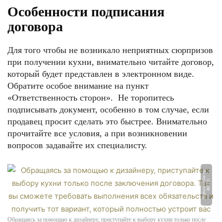
Особенности подписания
договора
Для того чтобы не возникало неприятных сюрпризов
при получении кухни, внимательно читайте договор,
который будет представлен в электронном виде.
Обратите особое внимание на пункт
«Ответственность сторон». Не торопитесь
подписывать документ, особенно в том случае, если
продавец просит сделать это быстрее. Внимательно
прочитайте все условия, а при возникновении
вопросов задавайте их специалисту.
u
Ф
О
Т
О:
l
e
g
k
o
v
m
e
s
t
e.
r
Обращаясь за помощью к дизайнеру, приступайте к выбору кухни только после