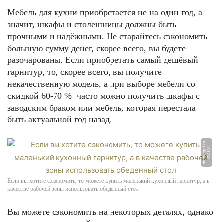
Мебель для кухни приобретается не на один год, а
значит, шкафы и столешницы должны быть
прочными и надёжными. Не старайтесь сэкономить
большую сумму денег, скорее всего, вы будете
разочарованы. Если приобретать самый дешёвый
гарнитур, то, скорее всего, вы получите
некачественную модель, а при выборе мебели со
скидкой 60-70 % часто можно получить шкафы с
заводским браком или мебель, которая перестала
быть актуальной год назад.
u
Ф
О
Т
О:
m
e
b
el
g
e
t.
r
Если вы хотите сэкономить, то можете купить маленький кухонный гарнитур, а в
качестве рабочей зоны использовать обеденный стол
Вы можете сэкономить на некоторых деталях, однако