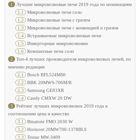
1
Лучшие микроволновые печи 2019 года по номинациям
1.1
Микроволновые печи соло
1.2
Микроволновые печи с грилем
1.3
Микроволновые печи с конвекцией и грилем
1.4
Встраиваемые микроволновые печи
1.5
Инверторные микроволновки
1.6
Компактные печи соло
2
Топ-4 лучших производителя микроволновых печей, по
мнению редакции
2.1
Bosch BFL524MS0
2.2
BBK 20MWS-706M/B
2.3
Samsung GE83XR
2.4
Candy CMXW 20 DW
3
Рейтинг лучших микроволновок 2019 года в
соотношении цена и качество
3.1
Binatone FMO 2030 W
3.2
Horizont 20MW700-1378BLS
3.3
Tristar MW-3409