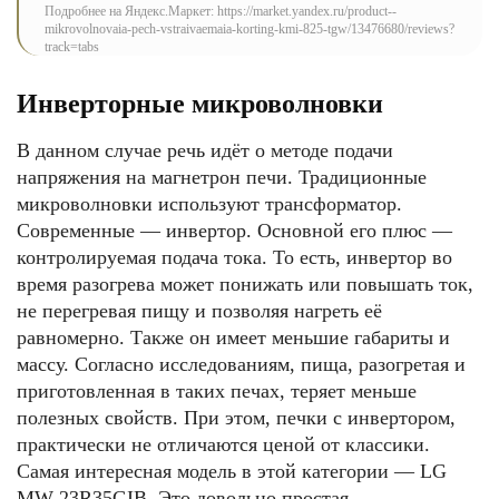
Подробнее на Яндекс.Маркет: https://market.yandex.ru/product--
mikrovolnovaia-pech-vstraivaemaia-korting-kmi-825-tgw/13476680/reviews?
track=tabs
Инверторные микроволновки
В данном случае речь идёт о методе подачи
напряжения на магнетрон печи. Традиционные
микроволновки используют трансформатор.
Современные — инвертор. Основной его плюс —
контролируемая подача тока. То есть, инвертор во
время разогрева может понижать или повышать ток,
не перегревая пищу и позволяя нагреть её
равномерно. Также он имеет меньшие габариты и
массу. Согласно исследованиям, пища, разогретая и
приготовленная в таких печах, теряет меньше
полезных свойств. При этом, печки с инвертором,
практически не отличаются ценой от классики.
Самая интересная модель в этой категории — LG
MW-23R35GIB. Это довольно простая