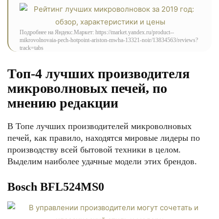
Подробнее на Яндекс.Маркет: https://market.yandex.ru/product--
mikrovolnovaia-pech-hotpoint-ariston-mwha-13321-noir/13834563/reviews?
track=tabs
Топ-4 лучших производителя
микроволновых печей, по
мнению редакции
В Топе лучших производителей микроволновых
печей, как правило, находятся мировые лидеры по
производству всей бытовой техники в целом.
Выделим наиболее удачные модели этих брендов.
Bosch BFL524MS0