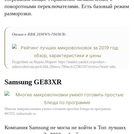
поворотными переключателями. Есть базовый режим
разморозки.
Отзыв о BBK 20MWS-706M/B:
Подробнее на Яндекс.Маркет: https://market.yandex.ru/product--
mikrovolnovaia-pech-bbk-20mws-706m-b/12581107/reviews?track=tabs
Samsung GE83XR
Многие микроволновки умеют готовить простые блюда по программе
ФОТО: onlinetrade.ru
Компания Samsung не могла не войти в Топ лучших