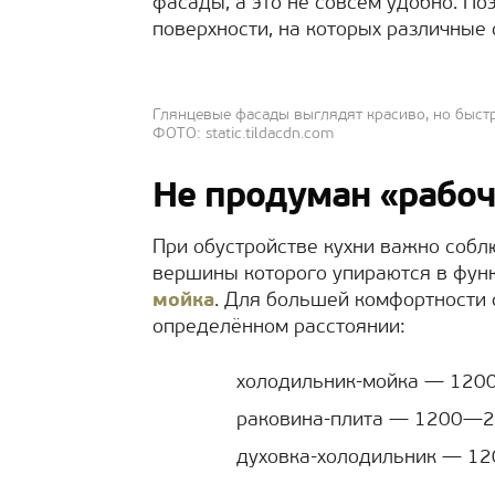
фасады, а это не совсем удобно. П
поверхности, на которых различные 
Глянцевые фасады выглядят красиво, но быст
ФОТО: static.tildacdn.com
Не продуман «рабоч
При обустройстве кухни важно собл
вершины которого упираются в фу
мойка
. Для большей комфортности 
определённом расстоянии:
холодильник-мойка — 120
раковина-плита — 1200—2
духовка-холодильник — 1