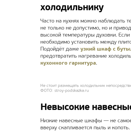
холодильнику
Часто на кухнях можно наблюдать т
не только не допустимо, но и привод
высокой температуры духовки. Если
необходимо установить между плит
Подойдёт даже
узкий шкаф с бут
предотвратить нагревание холодиль
кухонного гарнитура
.
Не стоит размещать холодильник непосредств
ФОТО: stroy-podskazka.ru
Невысокие навесны
Низкие навесные шкафы — не самое
вверху скапливается пыль и копоть.