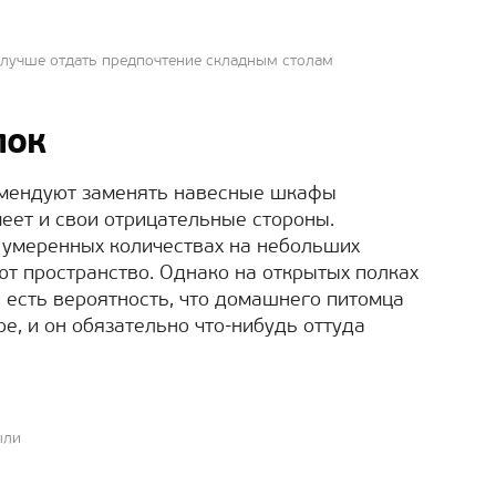
о лучше отдать предпочтение складным столам
лок
комендуют заменять навесные шкафы
еет и свои отрицательные стороны.
 умеренных количествах на небольших
ют пространство. Однако на открытых полках
, есть вероятность, что домашнего питомца
е, и он обязательно что-нибудь оттуда
ыли