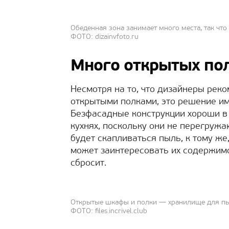
Обеденная зона занимает много места, так чт
ФОТО: dizainvfoto.ru
Много открытых по
Несмотря на то, что дизайнеры ре
открытыми полками, это решение им
Безфасадные конструкции хороши в
кухнях, поскольку они не перегружа
будет скапливаться пыль, к тому же
может заинтересовать их содержимо
сбросит.
Открытые шкафы и полки — хранилище для п
ФОТО: files.incrivel.club