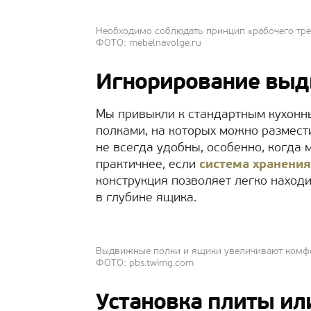
Необходимо соблюдать принцип «рабочего тр
ФОТО: mebelnavolge.ru
Игнорирование выд
Мы привыкли к стандартным кухон
полками, на которых можно размест
не всегда удобны, особенно, когда 
практичнее, если
система хранения
конструкция позволяет легко наход
в глубине ящика.
Выдвижные полки и ящики увеличивают комфо
ФОТО: pbs.twimg.com
Установка плиты ил