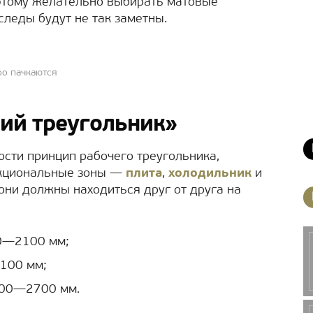
оэтому желательно выбирать матовые
следы будут не так заметны.
ро пачкаются
ий треугольник»
юсти принцип рабочего треугольника,
нкциональные зоны —
плита
,
холодильник
и
они должны находиться друг от друга на
0—2100 мм;
100 мм;
200—2700 мм.