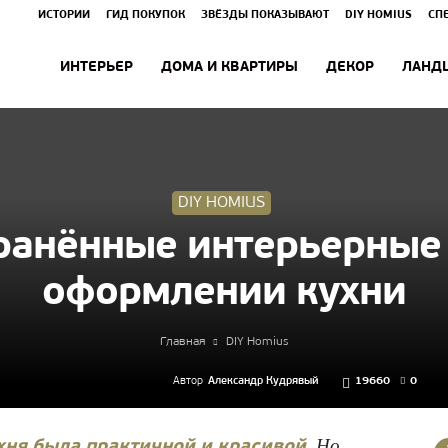
ИСТОРИИ
ГИД ПОКУПОК
ЗВЁЗДЫ ПОКАЗЫВАЮТ
DIY HOMIUS
СП
ИНТЕРЬЕР
ДОМА И КВАРТИРЫ
ДЕКОР
ЛАНД
DIY HOMIUS
ранённые интерьерные
оформлении кухни
Главная
DIY Homius
Автор
Александр Кудрявый
19660
0
. Но
хня была практичной и красивой