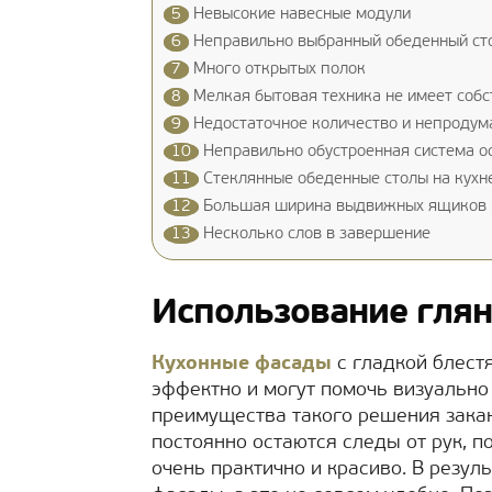
5
Невысокие навесные модули
6
Неправильно выбранный обеденный ст
7
Много открытых полок
8
Мелкая бытовая техника не имеет собс
9
Недостаточное количество и непродум
10
Неправильно обустроенная система 
11
Стеклянные обеденные столы на кухн
12
Большая ширина выдвижных ящиков 
13
Несколько слов в завершение
Использование гля
Кухонные фасады
с гладкой блест
эффектно и могут помочь визуально
преимущества такого решения закан
постоянно остаются следы от рук, по
очень практично и красиво. В резул