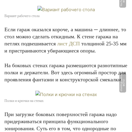
Вариант рабочего стола
Если гараж оказался короче, а машина ─ длиннее, то
стол можно сделать откидным. К стене гаража на
петлях подвешивается
лист ДСП
толщиной 25-35 мм
и пристраиваются убирающиеся опоры.
На боковых стенах гаража размещаются разнотипные
полки и держатели. Вот здесь огромный простор для
u
проявления фантазии и конструкторской смекалки.
Ф
О
Т
О:
c
h
a
s
t
n
yj
d
o
m.
r
Полки и крючки на стенах
При загрузке боковых поверхностей гаража надо
придерживаться принципа функционального
зонирования. Суть его в том, что однородные по