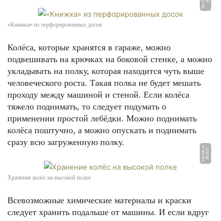
«Книжка» из перфорированных досок
Колёса, которые хранятся в гараже, можно
подвешивать на крючках на боковой стенке, а можно
укладывать на полку, которая находится чуть выше
человеческого роста. Такая полка не будет мешать
проходу между машиной и стеной. Если колёса
тяжело поднимать, то следует подумать о
применении простой лебёдки. Можно поднимать
колёса поштучно, а можно опускать и поднимать
сразу всю загруженную полку.
u
Ф
О
Т
О:
2
d
ri
v
e.
r
Хранение колёс на высокой полке
Всевозможные химические материалы и краски
следует хранить подальше от машины. И если вдруг