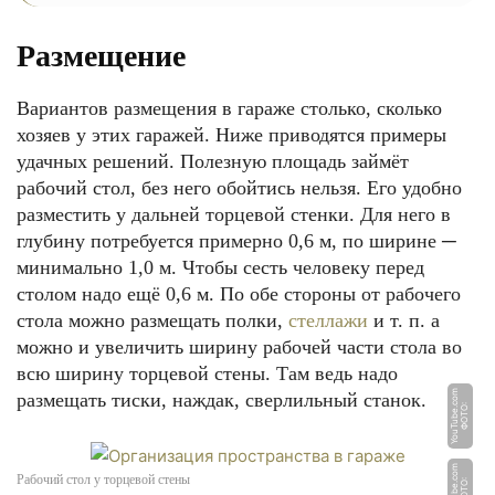
Размещение
Вариантов размещения в гараже столько, сколько
хозяев у этих гаражей. Ниже приводятся примеры
удачных решений. Полезную площадь займёт
рабочий стол, без него обойтись нельзя. Его удобно
разместить у дальней торцевой стенки. Для него в
глубину потребуется примерно 0,6 м, по ширине ─
минимально 1,0 м. Чтобы сесть человеку перед
столом надо ещё 0,6 м. По обе стороны от рабочего
стола можно размещать полки,
стеллажи
и т. п. а
можно и увеличить ширину рабочей части стола во
всю ширину торцевой стены. Там ведь надо
m
размещать тиски, наждак, сверлильный станок.
Ф
О
Т
О:
Y
o
u
T
u
b
e.
c
o
m
Рабочий стол у торцевой стены
Ф
О
Т
О:
Y
o
u
T
u
b
e.
c
o