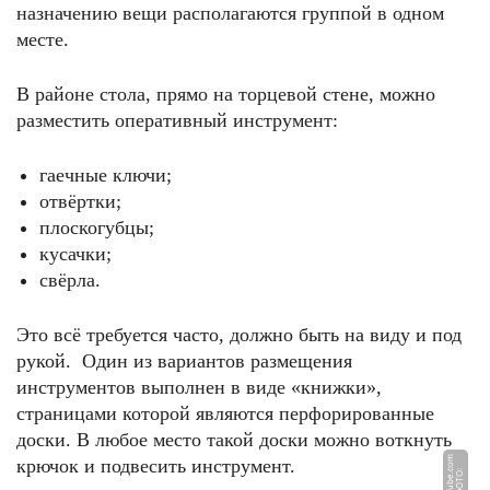
назначению вещи располагаются группой в одном
месте.
В районе стола, прямо на торцевой стене, можно
разместить оперативный инструмент:
гаечные ключи;
отвёртки;
плоскогубцы;
кусачки;
свёрла.
Это всё требуется часто, должно быть на виду и под
рукой. Один из вариантов размещения
инструментов выполнен в виде «книжки»,
страницами которой являются перфорированные
доски. В любое место такой доски можно воткнуть
m
крючок и подвесить инструмент.
Ф
О
Т
О:
Y
o
u
T
u
b
e.
c
o