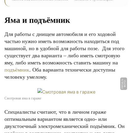
Яма и подъёмник
Для работы с днищем автомобиля и его ходовой
частью нужно иметь возможность находиться под
машиной, но в удобной для работы позе. Для этого
существует два варианта – либо иметь смотровую
яму, либо иметь возможность ставить машину на
подъёмник
. Оба варианта технически доступны
человеку умелому.
u
Ф
О
Т
О:
2
d
ri
v
e.
r
Смотровая яма в гараже
Специалисты считают, что в личном гараже
оптимальным вариантом является одно- или
двухстоечный электромеханический подъёмник. Он