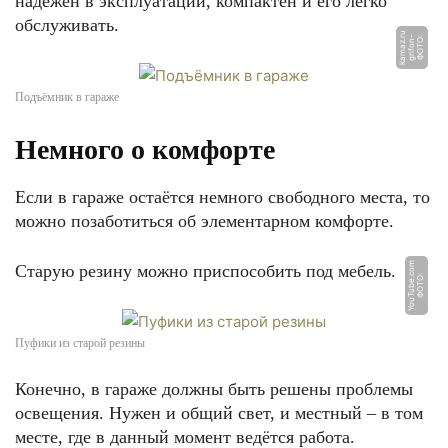
надёжен в эксплуатации, компактен и его легко
обслуживать.
u
Ф
О
Т
О:
g
ri
f
o
n
-
k
a
m
a
z.
r
Подъёмник в гараже
Немного о комфорте
Если в гараже остаётся немного свободного места, то
можно позаботиться об элементарном комфорте.
m
Старую резину можно приспособить под мебель.
Ф
О
Т
О:
Y
o
u
T
u
b
e.
c
o
Пуфики из старой резины
Конечно, в гараже должны быть решены проблемы
освещения. Нужен и общий свет, и местный – в том
месте, где в данный момент ведётся работа.