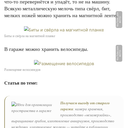
что-то перевернётся и упадёт, то не на машину.
Всякую металлическую мелочь типа свёрл, бит,
m
мелких ножей можно хранить на магнитной ленте.
Ф
О
Т
О:
Y
o
u
T
u
b
e.
c
o
Биты и свёрла на магнитной планке
m
В гараже можно хранить велосипеды.
Ф
О
Т
О:
Y
o
u
T
u
b
e.
c
o
Размещение велосипедов
Статья по теме:
Получаем выгоду от старого
гаража
: камера хранения,
производство «незамерзайки»,
выращивание грибов, изготовление аквариумов, производство
наждачки, изготовление жалюзи — читайте в публикации.