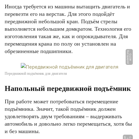
Иногда требуется из машины вытащить двигатель и
перевезти его на верстак. Для этого подойдёт
передвижной небольшой кран. Подъём стрелы
выполняется небольшим домкратом. Технология его
изготовления такая же, как и опрокидывателя. Для
перемещения крана по полу он установлен на
обрезиненные подшипники.
g
Ф
О
Т
О:
p
o
d
el
ki.
o
r
Передвижной подъёмник для двигателя
Напольный передвижной подъёмник
При работе может потребоваться перемещение
подъёмника. Значит, такой подъёмник должен
удовлетворять двум требованиям – выдерживать
автомобиль и довольно легко перемещаться, хотя бы
и без машины.