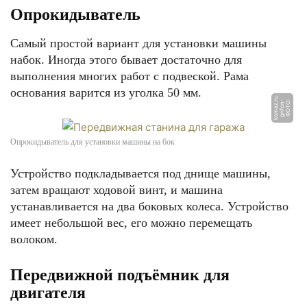
Опрокидыватель
Самый простой вариант для установки машины
набок. Иногда этого бывает достаточно для
выполнения многих работ с подвеской. Рама
основания варится из уголка 50 мм.
u
Ф
О
Т
О:
g
ri
f
o
n
-
k
a
m
a
z.
r
Опрокидыватель для установки машины на бок
Устройство подкладывается под днище машины,
затем вращают ходовой винт, и машина
устанавливается на два боковых колеса. Устройство
имеет небольшой вес, его можно перемещать
волоком.
Передвижной подъёмник для
двигателя