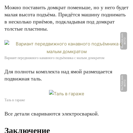
Можно поставить домкрат поменьше, но у него будет
малая высота подъёма. Придётся машину поднимать
в несколько приёмов, подкладывая под домкрат
толстые пластины.
m
Ф
О
Т
О:
Y
o
u
T
u
b
e.
c
o
Вариант передвижного канавного подъёмника с малым домкратом
Для полноты комплекта над ямой размещается
m
подвижная таль.
Ф
О
Т
О:
Y
o
u
T
u
b
e.
c
o
Таль в гараже
Все детали свариваются электросваркой.
Заключение