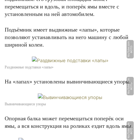
перемещаться и вдоль, и поперёк ямы вместе с
установленным на ней автомобилем.
Подъёмник имеет выдвижные «лапы», которые
позволяют устанавливать на него машину с любой
m
шириной колеи.
Ф
О
Т
О:
Y
o
u
T
u
b
e.
c
o
Раздвижные подставки «лапы»
m
На «лапах» установлены вывинчивающиеся упоры.
Ф
О
Т
О:
Y
o
u
T
u
b
e.
c
o
Вывинчивающиеся упоры
Опорная балка может перемещаться поперёк оси
m
ямы, а вся конструкция на роликах ездит вдоль ямы.
Ф
О
Т
О:
Y
o
u
T
u
b
e.
c
o