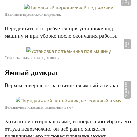
Ф
О
Т
О:
a.
d
c
d.
n
t
-
e
Напольный передвижной подъёмник
Передвигать его требуется при установке под
машину и при уборке после окончания работы.
Ф
О
Т
О:
o
k.
r
u
Установка подъёмника под машину
Ямный домкрат
m
Верхом совершенства считается ямный домкрат.
Ф
О
Т
О:
Y
o
u
T
u
b
e.
c
o
Передвижной подъёмник, встроенный в яму
Хотя он смонтирован в яме, и оперативно убрать его
оттуда невозможно, он всё равно является
подвижным: его грузовая площадка может