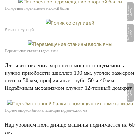
m
Поперечное перемещение опорной балки
Ф
О
Т
О:
Y
o
u
T
u
b
e.
c
o
m
Ролик со ступицей
Ф
О
Т
О:
Y
o
u
T
u
b
e.
c
o
Перемещение станины вдоль ямы
Для изготовления хорошего мощного подъёмника
нужно приобрести швеллер 100 мм, уголок размером
стенки 50 мм, профильные трубы 50 и 40 мм.
m
Подъёмным механизмом служит 12-тонный домкрат.
Ф
О
Т
О:
Y
o
u
T
u
b
e.
c
o
Подъём опорной балки с помощью гидромеханизма
Над уровнем пола днище машины поднимается на 60
см.