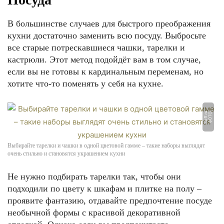
В большинстве случаев для быстрого преображения
кухни достаточно заменить всю посуду. Выбросьте
все старые потрескавшиеся чашки, тарелки и
кастрюли. Этот метод подойдёт вам в том случае,
если вы не готовы к кардинальным переменам, но
хотите что-то поменять у себя на кухне.
u
Ф
О
Т
О:
h
o
f
f.
r
Выбирайте тарелки и чашки в одной цветовой гамме – такие наборы выглядят
очень стильно и становятся украшением кухни
Не нужно подбирать тарелки так, чтобы они
подходили по цвету к шкафам и плитке на полу –
проявите фантазию, отдавайте предпочтение посуде
необычной формы с красивой декоративной