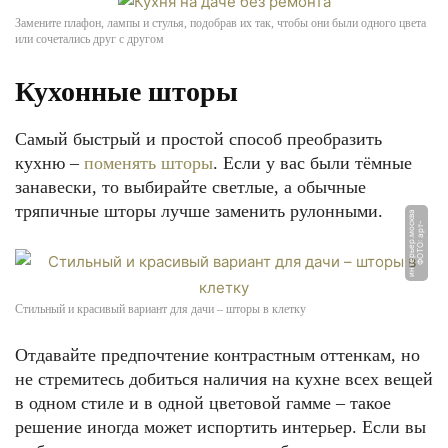
Замените плафон, лампы и стулья, подобрав их так, чтобы они были одного цвета
или сочетались друг с другом
Кухонные шторы
Самый быстрый и простой способ преобразить
кухню –
поменять шторы
. Если у вас были тёмные
занавески, то выбирайте светлые, а обычные
тряпичные шторы лучше заменить рулонными.
а
Ф
О
Т
О:
а
р
т
-
и
н
т
е
р
ь
е
р.
м
о
с
к
в
Стильный и красивый вариант для дачи – шторы в клетку
Отдавайте предпочтение контрастным оттенкам, но
не стремитесь добиться наличия на кухне всех вещей
в одном стиле и в одной цветовой гамме – такое
решение иногда может испортить интерьер. Если вы