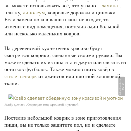
вы можете использовать всё, что угодно –
ламинат
,
плитку,
линолеум
, ковровые дорожки и циновки.
Если замена пола в ваши планы не входит, то
измените вид помещения, постелив один большой
или несколько маленьких ковров.
На деревенской кухне очень красиво будут
смотреться коврики, сделанные своими руками. Вы
можете сделать их из шпагата и джута или связать из
остатков футболок. Также можно сшить ковёр в
стиле пэчворк
из джинсов или плотной хлопковой
m
ткани.
Ф
О
Т
О:
t
e
k
s
til
p
r
o
fi.
c
o
Ковёр сделает обеденную зону красивой и уютной
Постелив небольшой коврик в зоне приготовления
пищи, вы не только защитите пол, но и сделаете