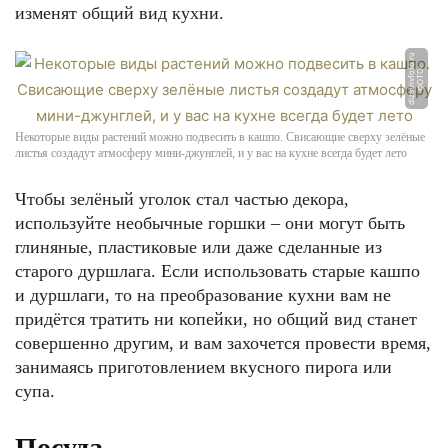
изменят общий вид кухни.
u
Ф
О
Т
О:
di
z
ai
n
v
f
o
t
o.
r
Некоторые виды растений можно подвесить в кашпо. Свисающие сверху зелёные
листья создадут атмосферу мини-джунглей, и у вас на кухне всегда будет лето
Чтобы зелёный уголок стал частью декора,
используйте необычные горшки – они могут быть
глиняные, пластиковые или даже сделанные из
старого дуршлага. Если использовать старые кашпо
и дуршлаги, то на преобразование кухни вам не
придётся тратить ни копейки, но общий вид станет
совершенно другим, и вам захочется провести время,
занимаясь приготовлением вкусного пирога или
супа.
Посуда