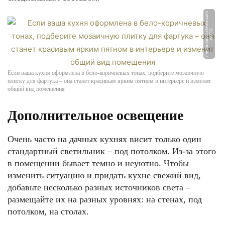
m
Ф
О
Т
О:
m
e
di
a.
d
e
c
o
r
a
t
e
m
e.
c
o
Если ваша кухня оформлена в бело-коричневых тонах, подберите мозаичную
плитку для фартука – она станет красивым ярким пятном в интерьере и изменит
общий вид помещения
Дополнительное освещение
Очень часто на дачных кухнях висит только один
стандартный светильник – под потолком. Из-за этого
в помещении бывает темно и неуютно. Чтобы
изменить ситуацию и придать кухне свежий вид,
добавьте несколько разных источников света –
размещайте их на разных уровнях: на стенах, под
потолком, на столах.