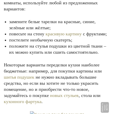
комнаты, используйте любой из предложенных
вариантов:
замените белые тарелки на красные, синие,
зелёные или жёлтые;
повесьте на стену
красивую картину
с фруктами;
постелите необычную скатерть;
положите на стулья подушки из цветной ткани –
их можно купить или сшить самостоятельно.
Некоторые варианты переделки кухни наиболее
бюджетные: например, для покупки картины или
шитья подушек
не нужно вкладывать большие
средства, но если вы хотите не только украсить
помещение, но и приобрести что-то новое,
задумайтесь о покупке
новых стульев
, стола или
кухонного фартука
.
u
Ф
О
Т
О:
m
a
a
x
-
m
e
b
el.
r