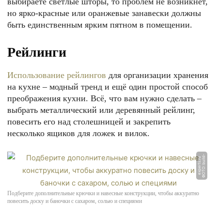
выбираете светлые шторы, то проблем не возникнет,
но ярко-красные или оранжевые занавески должны
быть единственным ярким пятном в помещении.
Рейлинги
Использование рейлингов
для организации хранения
на кухне – модный тренд и ещё один простой способ
преображения кухни. Всё, что вам нужно сделать –
выбрать металлический или деревянный рейлинг,
повесить его над столешницей и закрепить
несколько ящиков для ложек и вилок.
Ф
О
Т
О:
b
uil
-
e
x
p
e
r
t
s.
r
d
u
Подберите дополнительные крючки и навесные конструкции, чтобы аккуратно
повесить доску и баночки с сахаром, солью и специями