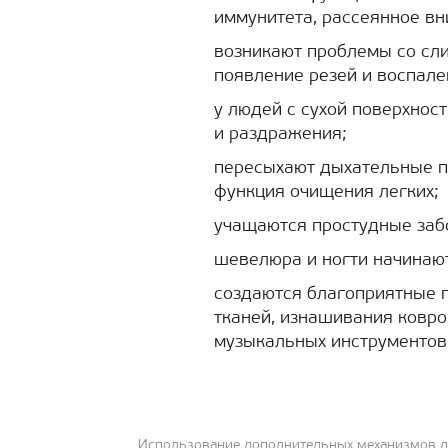
иммунитета, рассеянное вн
возникают проблемы со сли
появление резей и воспале
у людей с сухой поверхно
и раздражения;
пересыхают дыхательные пу
функция очищения легких;
учащаются простудные заб
шевелюра и ногти начинаю
создаются благоприятные 
тканей, изнашивания ковро
музыкальных инструментов
Использование дополнительных механизмов д