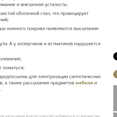
имание и внезапная усталость;
зистой оболочкой глаз, что провоцирует
ний;
стью кожного покрова появляются высыпания
ти. А у аллергиков и астматиков нарушается
олевания;
т ломаться;
предпосылки для электризации синтетических
в, а также рассыхания предметов
мебели
и
.
ля насыщения влагой помогает избавиться от множества