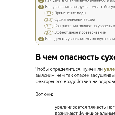
2
Как узнать оптимальную влажность воз
3
Как увлажнить воздух в комнате без у
3.1
Применение воды
3.2
Сушка влажных вещей
3.3
Как растения влияют на уровень 
3.4
Эффективное проветривание
4
Как сделать увлажнитель воздуха свои
В чем опасность сух
Чтобы определиться, нужен ли
увла
выясним, чем так опасен засушливы
факторы его воздействия на здоров
Вот они:
увеличивается тяжесть наг
возникают функциональные 