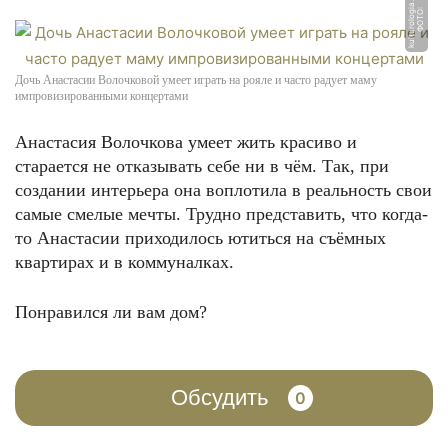
u
Ф
О
Т
О:
k
ul
t
u
r
ol
o
gi
a.
r
Дочь Анастасии Волочковой умеет играть на рояле и часто радует маму
импровизированными концертами
Анастасия Волочкова умеет жить красиво и
старается не отказывать себе ни в чём. Так, при
создании интерьера она воплотила в реальность свои
самые смелые мечты. Трудно представить, что когда-
то Анастасии приходилось ютиться на съёмных
квартирах и в коммуналках.
Понравился ли вам дом?
Обсудить
0