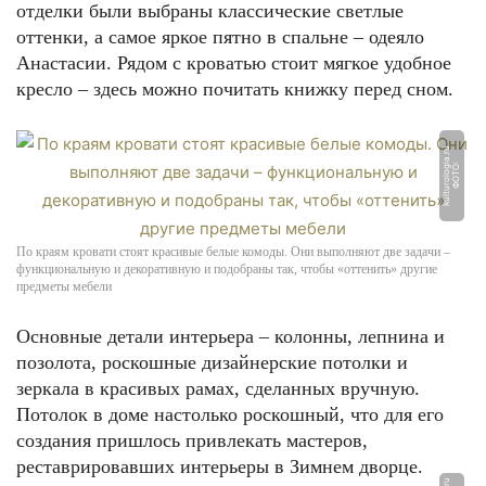
отделки были выбраны классические светлые
оттенки, а самое яркое пятно в спальне – одеяло
Анастасии. Рядом с кроватью стоит мягкое удобное
кресло – здесь можно почитать книжку перед сном.
u
Ф
О
Т
О:
k
ul
t
u
r
ol
o
gi
a.
r
По краям кровати стоят красивые белые комоды. Они выполняют две задачи –
функциональную и декоративную и подобраны так, чтобы «оттенить» другие
предметы мебели
Основные детали интерьера – колонны, лепнина и
позолота, роскошные дизайнерские потолки и
зеркала в красивых рамах, сделанных вручную.
Потолок в доме настолько роскошный, что для его
создания пришлось привлекать мастеров,
реставрировавших интерьеры в Зимнем дворце.