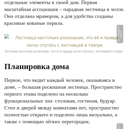
отдельные элементы в своей дом. Первая
масштабная ассоциация – парадная лестница в холле.
Она отделана мрамором, а для удобства созданы
красивые кованые перила.
u
Ф
О
Т
О:
k
ul
t
u
r
ol
o
gi
a.
r
Лестница настолько роскошная, что её и правда легко спутать с лестницей в театре
Планировка дома
Первое, что видит каждый человек, оказываясь в
доме, – большая роскошная лестница. Пространство
первого этажа поделено на несколько
функциональных зон: столовая, гостиная, будуар.
Стен и дверей между комнатами нет, пространство
полностью открыто и поделено лишь визуально, а
также с помощью лёгких перегородок.