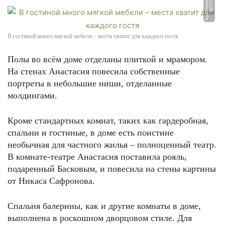
u
Ф
О
Т
О:
k
ul
t
u
r
ol
o
gi
a.
r
В гостиной много мягкой мебели – места хватит для каждого гостя
Полы во всём доме отделаны плиткой и мрамором.
На стенах Анастасия повесила собственные
портреты в небольшие ниши, отделанные
молдингами.
Кроме стандартных комнат, таких как гардеробная,
спальни и гостиные, в доме есть поистине
необычная для частного жилья – полноценный театр.
В комнате-театре Анастасия поставила рояль,
подаренный Басковым, и повесила на стены картины
от Никаса Сафронова.
Спальня балерины, как и другие комнаты в доме,
выполнена в роскошном дворцовом стиле. Для