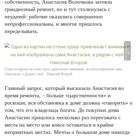
собственность, Анастасия Волочкова затеяла
грандиозный ремонт, но и тут столкнулась с
неудачей: рабочие оказались совершенно
непрофессиональны, и многое пришлось
переделывать.
u
Ф
О
Т
О:
k
ul
t
u
r
ol
o
gi
a.
r
Одна из картин на стене сразу привлекает внимание: на ней изображена сама
Анастасия, а рядом с ней – Николай Второй
Главный запрос, который высказала Анастасия во
время ремонта, – больше «царственности» и
роскоши, вся обстановка в доме должна «говорить» о
том, что его владельца богата. До покупки дома
Анастасии пришлось несколько раз переезжать с
места на место или вовсе оставаться в крайне
неприятных местах. Мечты о большом доме никогда