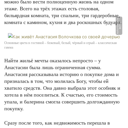
можно было вести полноценную жизнь на одном
этаже. Всего на трёх этажах есть столовая,
бильярдная комната, три спальни, три гардеробные,
u
комната с камином, кухня и два роскошных будуара.
Ф
О
Т
О:
k
ul
t
u
r
ol
o
gi
a.
r
Основные цвета в гостиной – бежевый, белый, чёрный и серый – классическая
гамма
Найти жильё мечты оказалось непросто – у
Анастасии была лишь ограниченная сумма.
Анастасия рассказывала историю о покупке дома и
призналась в том, что молилась Богу, чтобы ей
хватило средств. Она давно выбрала этот особняк и
хотела в нём поселиться. К счастью, его стоимость
упала, и балерина смогла совершить долгожданную
покупку.
Сразу после того, как недвижимость перешла в