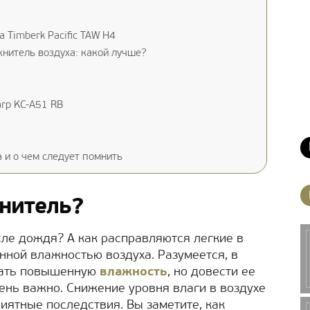
 Timberk Pacific TAW H4
нитель воздуха: какой лучше?
rp KC-A51 RB
 и о чем следует помнить
жнитель?
сле дождя? А как расправляются легкие в
нной влажностью воздуха. Разумеется, в
вать повышенную
влажность
, но довести ее
ень важно. Снижение уровня влаги в воздухе
иятные последствия. Вы заметите, как