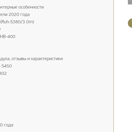
актерные особенности
ели 2020 года
 (Ruh-S380/3.0m)
D
UHB-400
уха, отзывы и характеристики
o S450
802
0 года