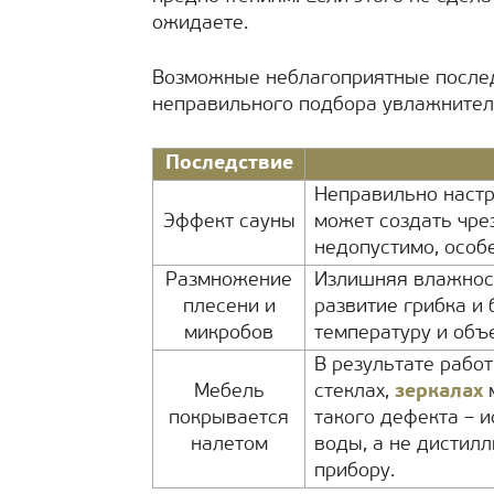
ожидаете.
Возможные неблагоприятные послед
неправильного подбора увлажнител
Последствие
Неправильно наст
Эффект сауны
может создать чре
недопустимо, особе
Размножение
Излишняя влажност
плесени и
развитие грибка и
микробов
температуру и объ
В результате рабо
Мебель
стеклах,
зеркалах
м
покрывается
такого дефекта – 
налетом
воды, а не дистилл
прибору.