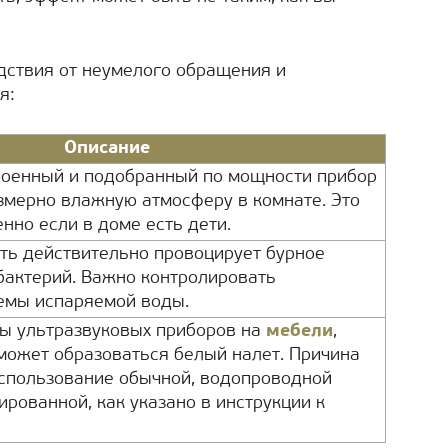
ствия от неумелого обращения и
я:
Описание
роенный и подобранный по мощности прибор
змерно влажную атмосферу в комнате. Это
нно если в доме есть дети.
ь действительно провоцирует бурное
 бактерий. Важно контролировать
емы испаряемой воды.
ты ультразвуковых приборов на
мебели
,
ожет образоваться белый налет. Причина
использование обычной, водопроводной
ированной, как указано в инструкции к