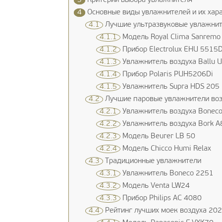
3
Критерии выбора увлажнителя
4
Основные виды увлажнителей и их хар
4.1
Лучшие ультразвуковые увлажнит
4.1.1
Модель Royal Clima Sanremo
4.1.2
Прибор Еlectrolux ЕHU 5515
4.1.3
Увлажнитель воздуха Ballu 
4.1.4
Прибор Рolaris РUH5206Di
4.1.5
Увлажнитель Supra HDS 205
4.2
Лучшие паровые увлажнители возд
4.2.1
Увлажнитель воздуха Bonec
4.2.2
Увлажнитель воздуха Bork А
4.2.3
Модель Beurer LB 50
4.2.4
Модель Chicco Humi Relax
4.3
Традиционные увлажнители
4.3.1
Увлажнитель Boneco 2251
4.3.2
Модель Venta LW24
4.3.3
Прибор Philips AC 4080
4.4
Рейтинг лучших моек воздуха 202