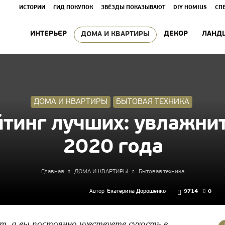
ИСТОРИИ
ГИД ПОКУПОК
ЗВЁЗДЫ ПОКАЗЫВАЮТ
DIY HOMIUS
СП
ИНТЕРЬЕР
ДЕКОР
ЛАНД
ДОМА И КВАРТИРЫ
ДОМА И КВАРТИРЫ
БЫТОВАЯ ТЕХНИКА
тинг лучших: увлажни
2020 года
Главная
ДОМА И КВАРТИРЫ
Бытовая техника
Автор
Екатерина Дорошенко
9714
0
т, а вы постоянно чувствуете сухость в