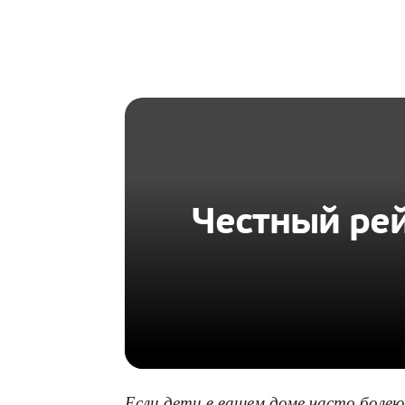
HOMIUS
Честный рей
Если дети в вашем доме часто болею