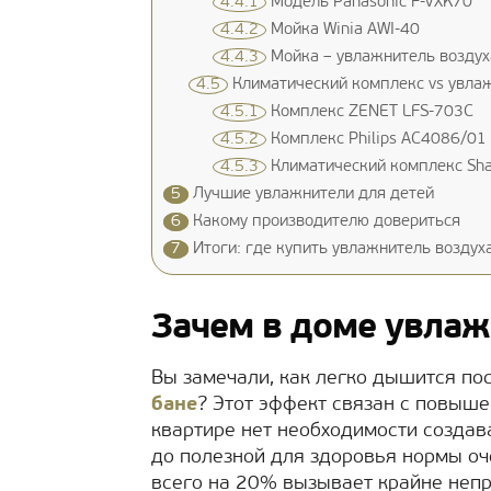
4.4.1
Модель Panasonic F-VXK70
4.4.2
Мойка Winia AWI-40
4.4.3
Мойка – увлажнитель воздуха
4.5
Климатический комплекс vs увлаж
4.5.1
Комплекс ZENET LFS-703C
4.5.2
Комплекс Philips AC4086/01
4.5.3
Климатический комплекс Sha
5
Лучшие увлажнители для детей
6
Какому производителю довериться
7
Итоги: где купить увлажнитель воздуха
Зачем в доме увла
Вы замечали, как легко дышится по
бане
? Этот эффект связан с повыше
квартире нет необходимости созда
до полезной для здоровья нормы оч
всего на 20% вызывает крайне непр