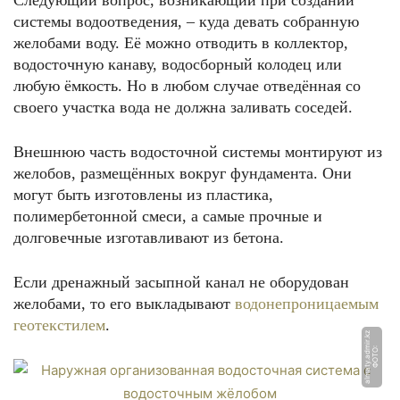
Следующий вопрос, возникающий при создании
системы водоотведения, – куда девать собранную
желобами воду. Её можно отводить в коллектор,
водосточную канаву, водосборный колодец или
любую ёмкость. Но в любом случае отведённая со
своего участка вода не должна заливать соседей.
Внешнюю часть водосточной системы монтируют из
желобов, размещённых вокруг фундамента. Они
могут быть изготовлены из пластика,
полимербетонной смеси, а самые прочные и
долговечные изготавливают из бетона.
Если дренажный засыпной канал не оборудован
желобами, то его выкладывают
водонепроницаемым
геотекстилем
.
z
Ф
О
Т
О:
al
m
a
t
y.
a
d
mi
r.
k