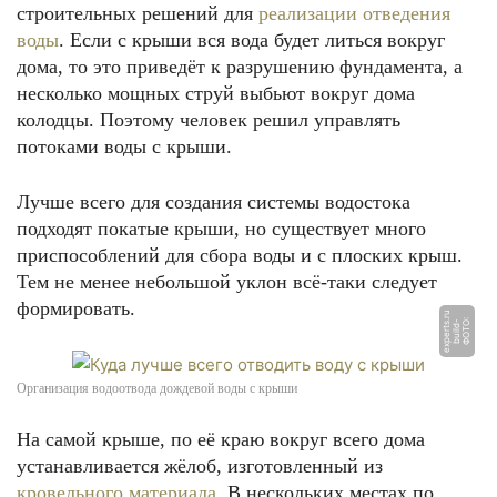
строительных решений для
реализации отведения
воды
. Если с крыши вся вода будет литься вокруг
дома, то это приведёт к разрушению фундамента, а
несколько мощных струй выбьют вокруг дома
колодцы. Поэтому человек решил управлять
потоками воды с крыши.
Лучше всего для создания системы водостока
подходят покатые крыши, но существует много
приспособлений для сбора воды и с плоских крыш.
Тем не менее небольшой уклон всё-таки следует
формировать.
u
Ф
О
Т
О:
b
uil
d
-
e
x
p
e
r
t
s.
r
Организация водоотвода дождевой воды с крыши
На самой крыше, по её краю вокруг всего дома
устанавливается жёлоб, изготовленный из
кровельного материала
. В нескольких местах по