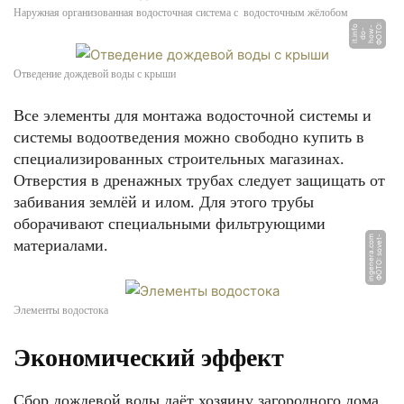
Наружная организованная водосточная система с водосточным жёлобом
Ф
О
Т
О:
h
o
-
d
o
i
t.i
n
o
w
-
f
Отведение дождевой воды с крыши
Все элементы для монтажа водосточной системы и
системы водоотведения можно свободно купить в
специализированных строительных магазинах.
Отверстия в дренажных трубах следует защищать от
забивания землёй и илом. Для этого трубы
оборачивают специальными фильтрующими
m
Ф
О
Т
О:
s
o
v
e
t
-
i
n
g
e
n
e
r
a.
c
o
материалами.
Элементы водостока
Экономический эффект
Сбор дождевой воды даёт хозяину загородного дома