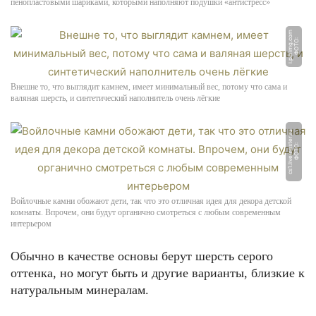
пенопластовыми шариками, которыми наполняют подушки «антистресс»
m
Ф
О
Т
О:
i.
pi
ni
m
g.
c
o
Внешне то, что выглядит камнем, имеет минимальный вес, потому что сама и
валяная шерсть, и синтетический наполнитель очень лёгкие
u
Ф
О
Т
О:
c
s
1.li
v
e
m
a
s
t
e
r.
r
Войлочные камни обожают дети, так что это отличная идея для декора детской
комнаты. Впрочем, они будут органично смотреться с любым современным
интерьером
Обычно в качестве основы берут шерсть серого
оттенка, но могут быть и другие варианты, близкие к
натуральным минералам.