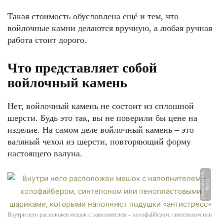
Такая стоимость обусловлена ещё и тем, что
войлочные камни делаются вручную, а любая ручная
работа стоит дорого.
Что представляет собой
войлочный камень
Нет, войлочный камень не состоит из сплошной
шерсти. Будь это так, вы не поверили бы цене на
изделие. На самом деле войлочный камень – это
валяный чехол из шерсти, повторяющий форму
настоящего валуна.
o
Ф
О
Т
О:
p
r
oi
n
t
e
ri
o
r.i
n
f
Внутри него расположен мешок с наполнителем – холофайбером, синтепоном или