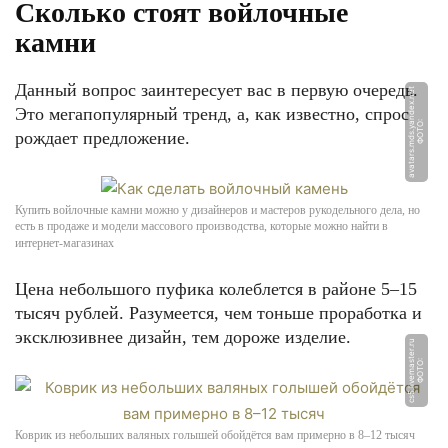
Сколько стоят войлочные
камни
Данный вопрос заинтересует вас в первую очередь.
t
Это мегапопулярный тренд, а, как известно, спрос
Ф
О
Т
О:
a
v
a
t
a
r
s.
m
d
s.
y
a
n
d
e
x.
n
e
рождает предложение.
Купить войлочные камни можно у дизайнеров и мастеров рукодельного дела, но
есть в продаже и модели массового производства, которые можно найти в
интернет-магазинах
Цена небольшого пуфика колеблется в районе 5–15
тысяч рублей. Разумеется, чем тоньше проработка и
эксклюзивнее дизайн, тем дороже изделие.
u
Ф
О
Т
О:
c
s
5.li
v
e
m
a
s
t
e
r.
r
Коврик из небольших валяных голышей обойдётся вам примерно в 8–12 тысяч