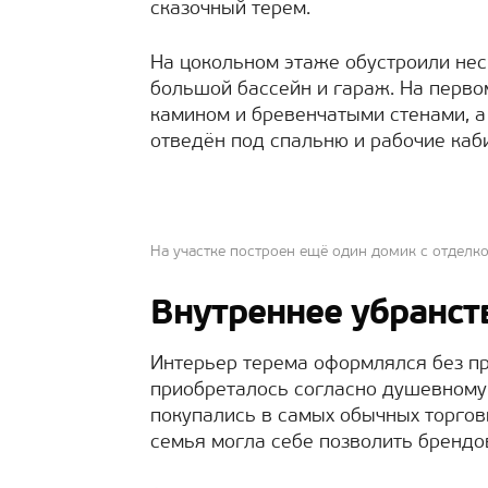
сказочный терем.
На цокольном этаже обустроили неск
большой бассейн и гараж. На перво
камином и бревенчатыми стенами, а 
отведён под спальню и рабочие каби
На участке построен ещё один домик с отделк
Внутреннее убранст
Интерьер терема оформлялся без пр
приобреталось согласно душевному
покупались в самых обычных торговы
семья могла себе позволить бренд