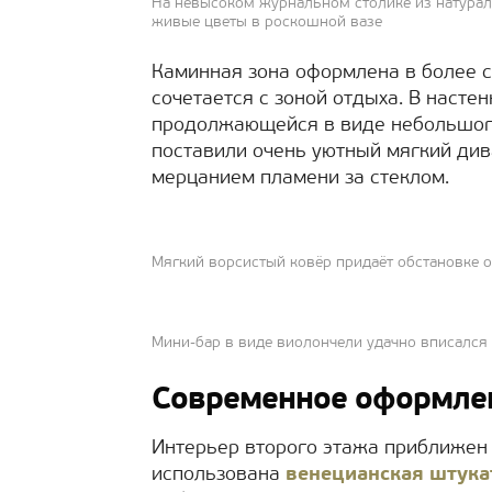
На невысоком журнальном столике из натурал
живые цветы в роскошной вазе
Каминная зона оформлена в более с
сочетается с зоной отдыха. В насте
продолжающейся в виде небольшого
поставили очень уютный мягкий див
мерцанием пламени за стеклом.
Мягкий ворсистый ковёр придаёт обстановке 
Мини-бар в виде виолончели удачно вписался 
Современное оформлен
Интерьер второго этажа приближен 
использована
венецианская штука