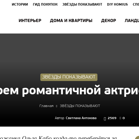
ИСТОРИИ
ГИД ПОКУПОК
ЗВЁЗДЫ ПОКАЗЫВАЮТ
DIY HOMIUS
СП
ИНТЕРЬЕР
ДОМА И КВАРТИРЫ
ДЕКОР
ЛАНД
ЗВЁЗДЫ ПОКАЗЫВАЮТ
рем романтичной актри
Главная
ЗВЁЗДЫ ПОКАЗЫВАЮТ
Автор
Светлана Антонова
2569
0
ожанка Ольга Кабо когда-то переберётся за