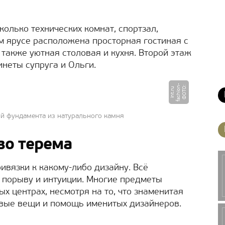
олько технических комнат, спортзал,
м ярусе расположена просторная гостиная с
также уютная столовая и кухня. Второй этаж
неты супруга и Ольги.
-
Ф
О
Т
:
f
a
s
hi
o
n
i
n
t.
r
О
u
ой фундамента из натурального камня
во терема
ивязки к какому-либо дизайну. Всё
 порыву и интуиции. Многие предметы
х центрах, несмотря на то, что знаменитая
овые вещи и помощь именитых дизайнеров.