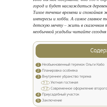
город и будет наслаждаться дерев
Тихое течение времени и спокойная 
интересы и хобби. А самое главное 
детскую мечту – жить в сказочном т
необычной усадьбы читайте сегодня 
Содер
1
Необыкновенный теремок Ольги Кабо
2
Планировка особняка
3
Внутреннее убранство терема
3.1
Уютная гостиная
3.2
Современное оформление второго
4
Приусадебный участок
5
Заключение