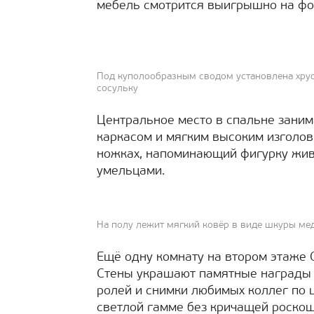
мебель смотрится выигрышно на фон
Под куполообразным сводом установлена хру
сосульку
Центральное место в спальне зани
каркасом и мягким высоким изголов
ножках, напоминающий фигурку жив
умельцами.
На полу лежит мягкий ковёр в виде шкуры ме
Ещё одну комнату на втором этаже 
Стены украшают памятные награды 
ролей и снимки любимых коллег по 
светлой гамме без кричащей роскош