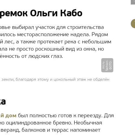
ремок Ольги Кабо
овье выбирал участок для строительства
авилось месторасположение надела. Рядом
й лес, а также протекает река с небольшим
ла не просто роскошный вид из окна, но
нность от людских глаз.
-
Ф
О
Т
:
f
a
s
hi
o
n
i
n
t.
r
О
u
 земли, благодаря этому и цокольный этаж не обделён
ка
ый дом
был полностью готов к переезду. Для
ано оцилиндрованное бревно. Необычная
веранд, балконов и террас напоминает