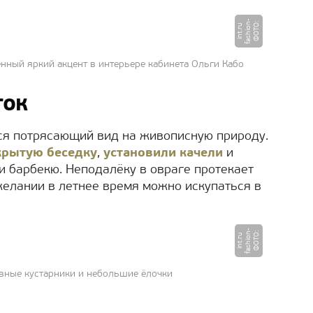
-
Ф
О
Т
:
f
a
s
hi
o
n
i
n
t.
r
О
u
нный яркий акцент в интерьере кабинета Ольги Кабо
ток
ся потрясающий вид на живописную природу.
крытую беседку
,
установили качели
и
 барбекю. Неподалёку в овраге протекает
елании в летнее время можно искупаться в
-
Ф
О
Т
:
f
a
s
hi
o
n
i
n
t.
r
О
u
ивные кустарники и небольшие ёлочки