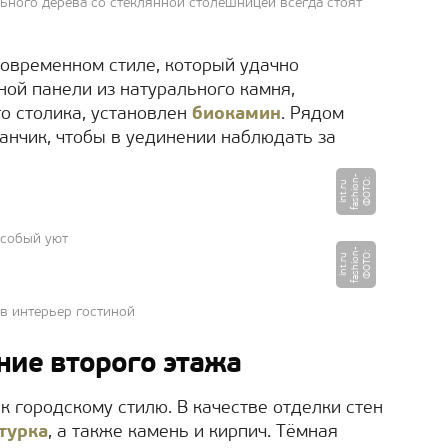
ьного дерева со стеклянной столешницей всегда стоят
овременном стиле, который удачно
нной панели из натурального камня,
 столика, установлен
биокамин
. Рядом
анчик, чтобы в уединении наблюдать за
-
Ф
О
Т
:
f
a
s
hi
o
n
i
n
t.
r
О
u
особый уют
-
Ф
О
Т
:
f
a
s
hi
o
n
i
n
t.
r
О
u
в интерьер гостиной
ие второго этажа
к городскому стилю. В качестве отделки стен
турка
, а также камень и кирпич. Тёмная