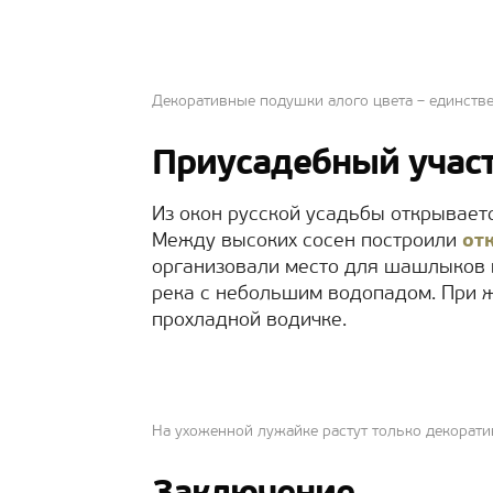
Декоративные подушки алого цвета – единстве
Приусадебный учас
Из окон русской усадьбы открывает
Между высоких сосен построили
от
организовали место для шашлыков и
река с небольшим водопадом. При ж
прохладной водичке.
На ухоженной лужайке растут только декорат