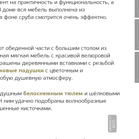
ент на практичность и функциональность, а
В доме вся мебель выполнена из
а фоне сруба смотрится очень эффектно.
от обеденной части с большим столом из
ная мягкая мебель с красивой велюровой
крашены деревянными вставками с резьбой
ковые подушки
с цветочным и
собую душевную атмосферу.
оздушным
белоснежным тюлем
и шёлковыми
 К ним удачно подобраны волнообразные
шенные кисточками.
u
Ф
О
Т
О
:
p
e
o
p
l
e
s.
r