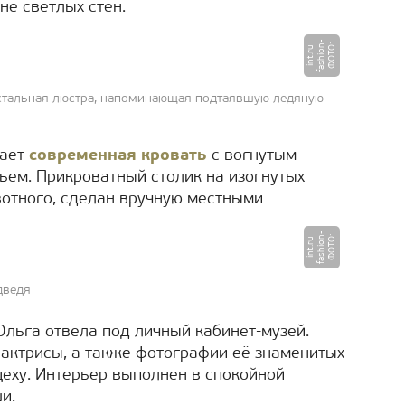
е светлых стен.
-
Ф
О
Т
:
f
a
s
hi
o
n
i
n
t.
r
О
u
стальная люстра, напоминающая подтаявшую ледяную
мает
современная кровать
с вогнутым
ьем. Прикроватный столик на изогнутых
отного, сделан вручную местными
-
Ф
О
Т
:
f
a
s
hi
o
n
i
n
t.
r
О
u
дведя
Ольга отвела под личный кабинет-музей.
актрисы, а также фотографии её знаменитых
цеху. Интерьер выполнен в спокойной
и.