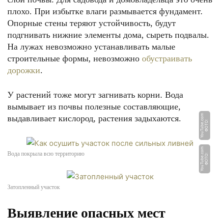
плохо. При избытке влаги размывается фундамент.
Опорные стены теряют устойчивость, будут
подгнивать нижние элементы дома, сыреть подвалы.
На лужах невозможно устанавливать малые
строительные формы, невозможно
обустраивать
дорожки
.
У растений тоже могут загнивать корни. Вода
вымывает из почвы полезные составляющие,
m
выдавливает кислород, растения задыхаются.
Ф
О
Т
О:
Y
o
u
T
u
b
e.
c
o
m
Вода покрыла всю территорию
Ф
О
Т
О:
Y
o
u
T
u
b
e.
c
o
Затопленный участок
Выявление опасных мест