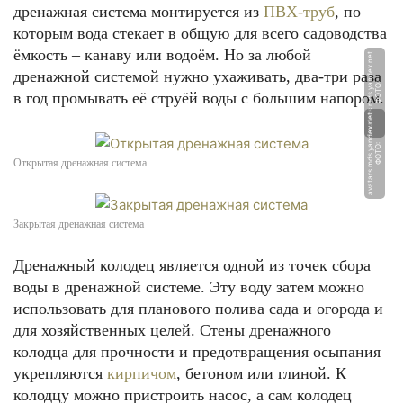
дренажная система монтируется из
ПВХ-труб
, по
которым вода стекает в общую для всего садоводства
ёмкость – канаву или водоём. Но за любой
t
дренажной системой нужно ухаживать, два-три раза
Ф
О
Т
О:
a
v
a
t
a
r
s.
m
d
s.
y
a
n
d
e
x.
n
e
в год промывать её струёй воды с большим напором.
t
Ф
О
Т
О:
a
v
a
t
a
r
s.
m
d
s.
y
a
n
d
e
x.
n
e
Открытая дренажная система
Закрытая дренажная система
Дренажный колодец является одной из точек сбора
воды в дренажной системе. Эту воду затем можно
использовать для планового полива сада и огорода и
для хозяйственных целей. Стены дренажного
колодца для прочности и предотвращения осыпания
укрепляются
кирпичом
, бетоном или глиной. К
колодцу можно пристроить насос, а сам колодец