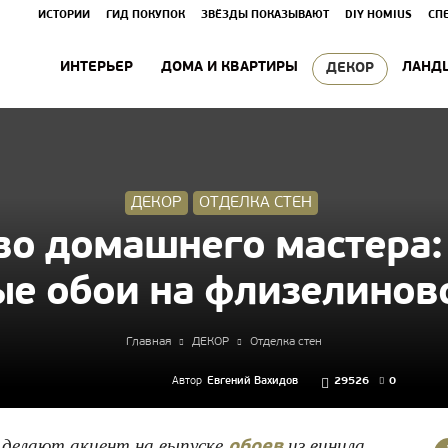
ИСТОРИИ
ГИД ПОКУПОК
ЗВЁЗДЫ ПОКАЗЫВАЮТ
DIY HOMIUS
СП
ИНТЕРЬЕР
ДОМА И КВАРТИРЫ
ЛАНД
ДЕКОР
ДЕКОР
ОТДЕЛКА СТЕН
во домашнего мастера: 
е обои на флизелинов
Главная
ДЕКОР
Отделка стен
Автор
Евгений Вахидов
29526
0
и делают акцент на выпуске
из винила.
обоев