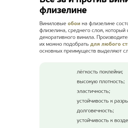
Все за и против вин
флизелине
Виниловые
обои
на флизелине состо
флизелина, среднего слоя, который 
декоративного винила. Производите
их можно подобрать
для любого с
основных преимуществ выделяют с
лёгкость поклейки;
высокую плотность;
эластичность;
устойчивость к разр
долговечность;
устойчивость к воз