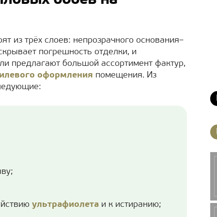
иловых обоев на
ят из трёх слоев: непрозрачного основания–
скрывает погрешность отделки, и
ли предлагают большой ассортимент фактур,
тилевого оформления
помещения. Из
ледующие:
ыву;
действию
ультрафиолета
и к истиранию;