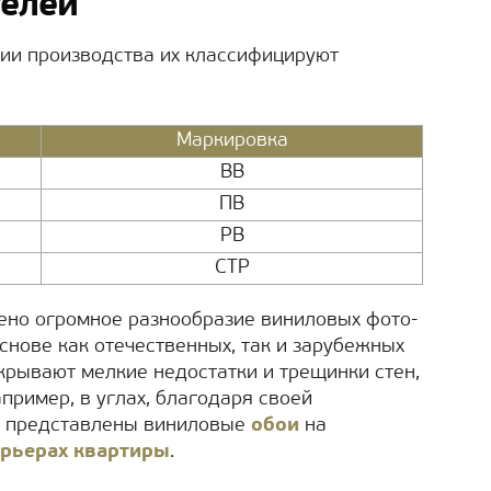
телей
гии производства их классифицируют
Маркировка
ВВ
ПВ
РВ
СТР
ено огромное разнообразие виниловых фото-
снове как отечественных, так и зарубежных
крывают мелкие недостатки и трещинки стен,
пример, в углах, благодаря своей
е представлены виниловые
обои
на
ерьерах квартиры
.