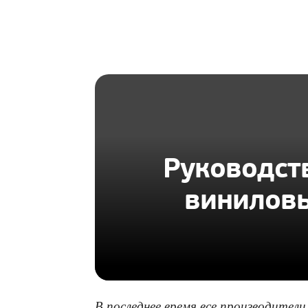
HOMIUS
Руководст
виниловы
В последнее время все производител