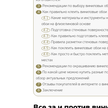
изготовителей
3
Рекомендации по выбору виниловых об
4
Как правильно клеить виниловые обои 
4.1
Какие материалы и инструменты н
обои на флизелиновой основе
4.2
Подготовка стеновых поверхносте
4.3
Как правильно подготовить клеев
4.4
Правила разметки стеновых повер
4.5
Как поклеить виниловые обои на 
4.6
Как просто и быстро поклеить ме
местах
5
Рекомендации по окрашиванию винилов
6
По какой цене можно купить разные по
обзор актуальных предложений
7
Отзывы покупателей в интернете о вин
8
Заключение