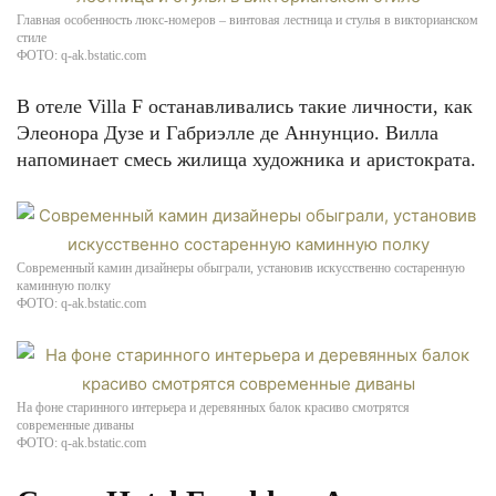
Главная особенность люкс-номеров – винтовая лестница и стулья в викторианском
стиле
ФОТО: q-ak.bstatic.com
В отеле Villa F останавливались такие личности, как
Элеонора Дузе и Габриэлле де Аннунцио. Вилла
напоминает смесь жилища художника и аристократа.
Современный камин дизайнеры обыграли, установив искусственно состаренную
каминную полку
ФОТО: q-ak.bstatic.com
На фоне старинного интерьера и деревянных балок красиво смотрятся
современные диваны
ФОТО: q-ak.bstatic.com