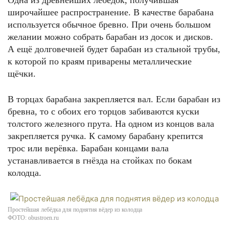
Одна из древнейших лебёдок, получившая
широчайшее распространение. В качестве барабана
используется обычное бревно. При очень большом
желании можно собрать барабан из досок и дисков.
А ещё долговечней будет барабан из стальной трубы,
к которой по краям приварены металлические
щёчки.
В торцах барабана закрепляется вал. Если барабан из
бревна, то с обоих его торцов забиваются куски
толстого железного прута. На одном из концов вала
закрепляется ручка. К самому барабану крепится
трос или верёвка. Барабан концами вала
устанавливается в гнёзда на стойках по бокам
колодца.
Простейшая лебёдка для поднятия вёдер из колодца
ФОТО: obustroen.ru