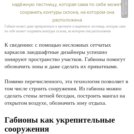
m
Ф
О
Т
О:
o
g
o
r
o
d
-
3
6
5.
bl
o
g
s
p
o
t.
c
o
Габион может даже превратиться в прочную и надёжную лестницу, которая сама
по себе может сохранить контуры склона, на котором она расположена
К сведению: с помощью несложных сетчатых
каркасов ландшафтные дизайнеры успешно
зонируют пространство участков. Габионы помогут
обозначить зоны и даже сделать их приватными.
Помимо перечисленного, эта технология позволяет в
том числе строить сооружения. Из габиона можно
сделать стены летней беседки, построить мангал на
открытом воздухе, обозначить зону отдыха.
Габионы как укрепительные
сооружения