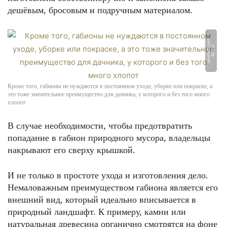
дешёвым, бросовым и подручным материалом.
m
Ф
О
Т
О:
l
a
n
s
h
a
f
t.
c
o
Кроме того, габионы не нуждаются в постоянном уходе, уборке или покраске, а
это тоже значительное преимущество для дачника, у которого и без того много
хлопот
В случае необходимости, чтобы предотвратить
попадание в габион природного мусора, владельцы
накрывают его сверху крышкой.
И не только в простоте ухода и изготовления дело.
Немаловажным преимуществом габиона является его
внешний вид, который идеально вписывается в
природный ландшафт. К примеру, камни или
натуральная древесина органично смотрятся на фоне