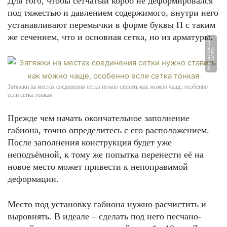
Для того, чтобы сетчатый короб не деформировался
под тяжестью и давлением содержимого, внутри него
устанавливают перемычки в форме буквы П с таким
же сечением, что и основная сетка, но из арматуры.
m
Ф
О
Т
О:
b
e
m
g
u
a
r
d
a
r.
c
o
Затяжки на местах соединения сетки нужно ставить как можно чаще, особенно
если сетка тонкая
Прежде чем начать окончательное заполнение
габиона, точно определитесь с его расположением.
После заполнения конструкция будет уже
неподъёмной, к тому же попытка перенести её на
новое место может привести к непоправимой
деформации.
Место под установку габиона нужно расчистить и
выровнять. В идеале – сделать под него песчано-