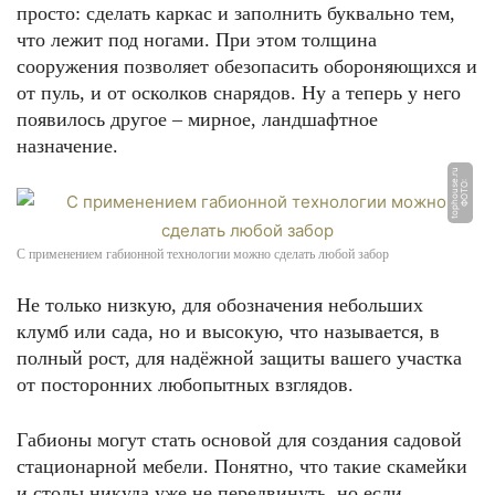
просто: сделать каркас и заполнить буквально тем,
что лежит под ногами. При этом толщина
сооружения позволяет обезопасить обороняющихся и
от пуль, и от осколков снарядов. Ну а теперь у него
появилось другое – мирное, ландшафтное
назначение.
u
Ф
О
Т
О:
t
o
p
h
o
u
s
e.
r
С применением габионной технологии можно сделать любой забор
Не только низкую, для обозначения небольших
клумб или сада, но и высокую, что называется, в
полный рост, для надёжной защиты вашего участка
от посторонних любопытных взглядов.
Габионы могут стать основой для создания садовой
стационарной мебели. Понятно, что такие скамейки
и столы никуда уже не передвинуть, но если