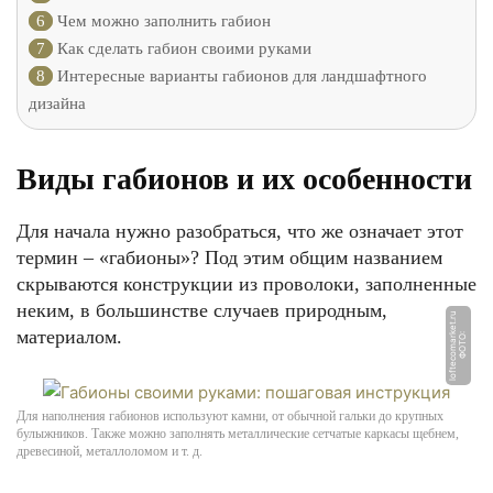
6
Чем можно заполнить габион
7
Как сделать габион своими руками
8
Интересные варианты габионов для ландшафтного
дизайна
Виды габионов и их особенности
Для начала нужно разобраться, что же означает этот
термин – «габионы»? Под этим общим названием
скрываются конструкции из проволоки, заполненные
неким, в большинстве случаев природным,
u
материалом.
Ф
О
Т
О:
l
o
f
t
e
c
o
m
a
r
k
e
t.
r
Для наполнения габионов используют камни, от обычной гальки до крупных
булыжников. Также можно заполнять металлические сетчатые каркасы щебнем,
древесиной, металлоломом и т. д.