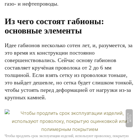
газо- и нефтепроводы.
Из чего состоят габионы:
основные элементы
Идее габионов несколько сотен лет, и, разумеется, за
это время их конструкции постоянно
совершенствовались. Сейчас основу габионов
составляет кручёная проволока от 2 до 6 мм
толщиной. Если взять сетку из проволоки тоньше,
это выйдет дешевле, но сетка будет слишком тонкой,
чтобы устоять перед деформацией от нагрузки из-за
крупных камней.
u
Ф
О
Т
О:
d
o
r
pi
r.
r
Чтобы продлить срок эксплуатации изделий, используют проволоку, покрытую