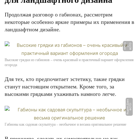
Продолжая разговор о габионах, рассмотрим
некоторые особенно яркие примеры их применения в
ландшафтном дизайне.
Ф
О
О:
z
m
f
r
u
Т
-
k.
Высокие грядки из габионов – очень красивый и практичный вариант оформления
огорода
Для тех, кто предпочитает эстетику, такие грядки
станут настоящим открытием. Кроме того, за
высокими грядками ухаживать намного легче.
н
Ф
О
Т
О:
Я
н
д
е
к
с.
Д
з
е
Габионы как садовая скульптура – необычное и весьма оригинальное решение
В принципе, сделать их самостоятельно не так