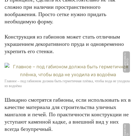
сложно при наличии пространственного
воображения. Просто сетке нужно придать
необходимую форму.
Конструкция из габионов может стать отличным
украшением декоративного пруда и одновременно
укрепить его стенки.
u
Ф
О
Т
О:
i
r
k.
k
u
pi
p
r
o
d
ai.
r
Главное – под габионом должна быть герметичная плёнка, чтобы вода не уходила
из водоёма
Шикарно смотрятся габионы, если использовать их в
качестве материала для строительства уличных
мангалов и печей. По практичности конструкции не
уступают каменной кадке, а внешний вид у них
всегда безупречный.