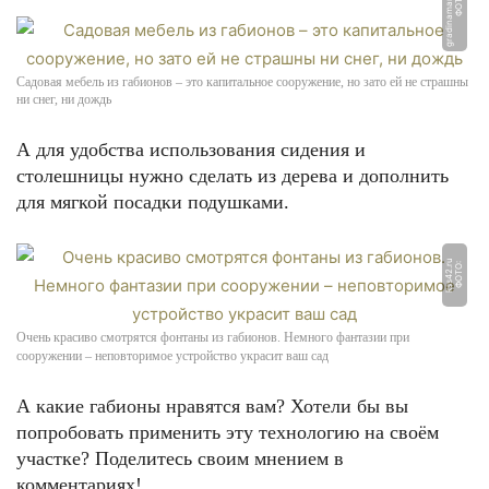
d
Ф
О
Т
О:
g
r
a
di
n
a
m
a
ri
o
a
r
ei.
m
Садовая мебель из габионов – это капитальное сооружение, но зато ей не страшны
ни снег, ни дождь
А для удобства использования сидения и
столешницы нужно сделать из дерева и дополнить
для мягкой посадки подушками.
u
Ф
О
Т
О:
k
s
s
4
2.
r
Очень красиво смотрятся фонтаны из габионов. Немного фантазии при
сооружении – неповторимое устройство украсит ваш сад
А какие габионы нравятся вам? Хотели бы вы
попробовать применить эту технологию на своём
участке? Поделитесь своим мнением в
комментариях!