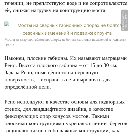
течении, не препятствуют воде и не сопротивляются
ей, снижая нагрузку на конструкцию моста.
u
Ф
О
Т
О:
a
m
b
-
b
r
u
sl
a
n
d
s
h
a
f
t.
r
Мосты на сварных габионных опорах не боятся сезонных изменений и подвижек
грунта
Наконец, плоские габионы. Их называют матрацами
Рено. Высота плоского габиона – от 15 до 30 см.
Задача Рено, помещённого на неровную
поверхность, – исправить её и выровнять для
определённой цели.
Рено используют в качестве основы для подпорных
стенок, для ландшафтного дизайна, в качестве
фиксирующих опор конусов мостов. Такими
плоскими конструкциями укрепляют линии берегов,
защищают такие особо важные конструкции, как