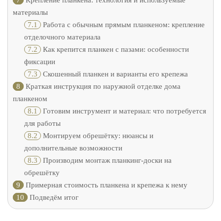
7
Крепление планкена: технология и используемые
материалы
7.1
Работа с обычным прямым планкеном: крепление
отделочного материала
7.2
Как крепится планкен с пазами: особенности
фиксации
7.3
Скошенный планкен и варианты его крепежа
8
Краткая инструкция по наружной отделке дома
планкеном
8.1
Готовим инструмент и материал: что потребуется
для работы
8.2
Монтируем обрешётку: нюансы и
дополнительные возможности
8.3
Производим монтаж планкинг-доски на
обрешётку
9
Примерная стоимость планкена и крепежа к нему
10
Подведём итог