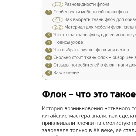
1.3
Разновидности флока
2
Особенности мебельной ткани флок
2.1
Как выбрать ткань флок для обив
2.2
Материал для мебели флок: сильн
3
Что это за ткань флок, где её использу
4
Нюансы ухода
5
Что выбрать лучше: флок или велюр
6
Сколько стоит ткань флок – обзор цен 
7
Отзывы потребителей о флок-ткани дл
8
Заключение
Флок – что это такое
История возникновения нетканого т
китайские мастера знали, как сдела
приклеивали клочки на смолистую п
завоевала только в ХХ веке, её ст