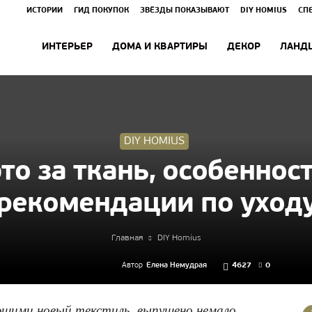
ИСТОРИИ
ГИД ПОКУПОК
ЗВЁЗДЫ ПОКАЗЫВАЮТ
DIY HOMIUS
СП
ИНТЕРЬЕР
ДОМА И КВАРТИРЫ
ДЕКОР
ЛАНД
DIY HOMIUS
это за ткань, особеннос
рекомендации по уход
Главная
DIY Homius
Автор
Елена Немудрая
4627
0
ющими новый текстиль, выпущено немало