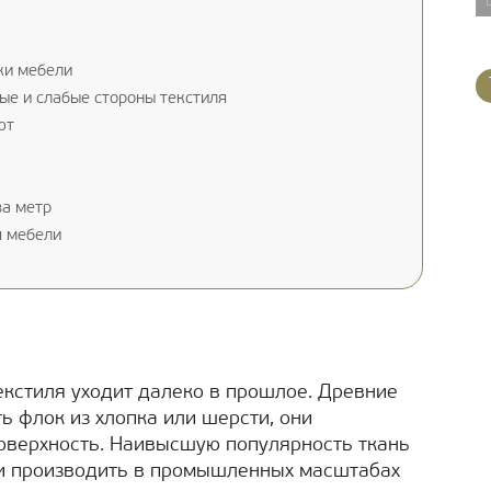
ки мебели
ые и слабые стороны текстиля
ют
за метр
я мебели
екстиля уходит далеко в прошлое. Древние
ть флок из хлопка или шерсти, они
оверхность. Наивысшую популярность ткань
али производить в промышленных масштабах