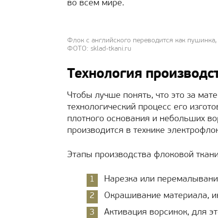
во всём мире.
Флок с английского переводится как пушинка,
ФОТО: sklad-tkani.ru
Технология производс
Чтобы лучше понять, что это за мат
технологический процесс его изготов
плотного основания и небольших во
производится в технике электрофло
Этапы производства флоковой ткани
Нарезка или перемалывани
Окрашивание материала, и
Активация ворсинок, для э