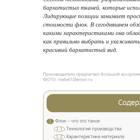
бархатистых тканей, которые испо
Лидирующие позиции занимает прост
стоимости флок. В сегодняшнем обз
какими характеристиками она облад
как правильно выбрать и ухаживать
красивый бархатистый вид.
Производители предлагают большой ассортиме
ФОТО: mebel72lemon.ru
Содер
1
Флок – что это такое
1.1
Технология производства
1.2
Характеристики материала