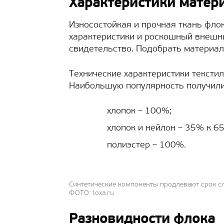
Характеристики матер
Износостойкая и прочная ткань фло
характеристики и роскошный внешни
свидетельство. Подобрать материа
Технические характеристики текстил
Наибольшую популярность получил
хлопок – 100%;
хлопок и нейлон – 35% к 6
полиэстер – 100%.
Синтетические компоненты продлевают срок 
ФОТО: loxa.ru
Разновидности флока