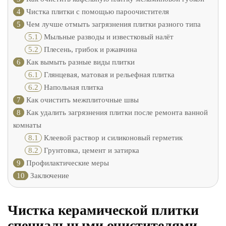
4
Чистка плитки с помощью пароочистителя
5
Чем лучше отмыть загрязнения плитки разного типа
5.1
Мыльные разводы и известковый налёт
5.2
Плесень, грибок и ржавчина
6
Как вымыть разные виды плитки
6.1
Глянцевая, матовая и рельефная плитка
6.2
Напольная плитка
7
Как очистить межплиточные швы
8
Как удалить загрязнения плитки после ремонта ванной
комнаты
8.1
Клеевой раствор и силиконовый герметик
8.2
Грунтовка, цемент и затирка
9
Профилактические меры
10
Заключение
Чистка керамической плитки
специальными очистителями