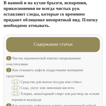
В ванной и на кухне брызги, испарения,
прикосновения не всегда чистых рук
оставляют следы, которые со временем
придают облицовке неопрятный вид. Плитку
необходимо отмывать.
Содержание статьи
1
Чистка керамической плитки специальными
очистителями
2
Как отмывать кафель подручными моющими
средствами
2.1
Средства для мытья посуды или стёкол
2.2
Сода, уксус или лимонная кислота
2.3
Хлорка, нашатырный спирт или раствор на основе
перекиси водорода
3
Как очистить кафельную плитку меламиновой губкой