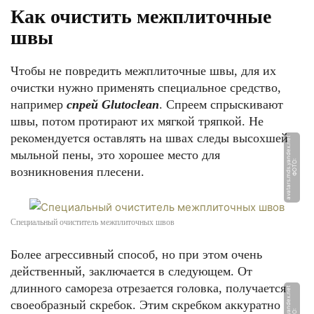
Как очистить межплиточные
швы
Чтобы не повредить межплиточные швы, для их
очистки нужно применять специальное средство,
например
спрей Glutoclean
. Спреем спрыскивают
швы, потом протирают их мягкой тряпкой. Не
рекомендуется оставлять на швах следы высохшей
t
мыльной пены, это хорошее место для
Ф
О
Т
О:
a
v
a
t
a
r
s.
m
d
s.
y
a
n
d
e
x.
n
e
возникновения плесени.
Специальный очиститель межплиточных швов
Более агрессивный способ, но при этом очень
действенный, заключается в следующем. От
длинного самореза отрезается головка, получается
своеобразный скребок. Этим скребком аккуратно