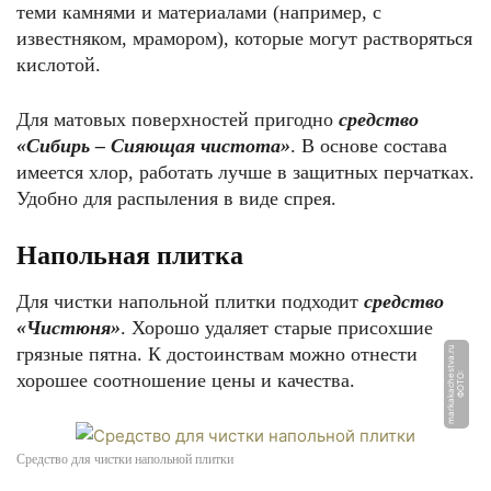
теми камнями и материалами (например, с
известняком, мрамором), которые могут растворяться
кислотой.
Для матовых поверхностей пригодно
средство
«Сибирь – Сияющая чистота»
. В основе состава
имеется хлор, работать лучше в защитных перчатках.
Удобно для распыления в виде спрея.
Напольная плитка
Для чистки напольной плитки подходит
средство
«Чистюня»
. Хорошо удаляет старые присохшие
грязные пятна. К достоинствам можно отнести
u
хорошее соотношение цены и качества.
Ф
О
Т
О:
m
a
r
k
a
k
a
c
h
e
s
t
v
a.
r
Средство для чистки напольной плитки