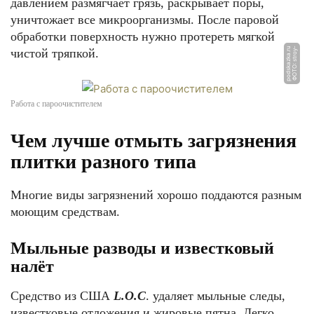
давлением размягчает грязь, раскрывает поры,
уничтожает все микроорганизмы. После паровой
обработки поверхность нужно протереть мягкой
u
Ф
О
Т
О:
s
t
r
o
y
-
p
o
d
s
k
a
z
k
a.
r
чистой тряпкой.
Работа с пароочистителем
Чем лучше отмыть загрязнения
плитки разного типа
Многие виды загрязнений хорошо поддаются разным
моющим средствам.
Мыльные разводы и известковый
налёт
Средство из США
L.O.C
. удаляет мыльные следы,
известковые отложения и жировые пятна. Легко