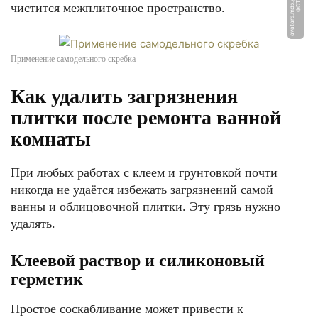
t
Ф
О
Т
О:
a
v
a
t
a
r
s.
m
d
s.
y
a
n
d
e
x.
n
e
чистится межплиточное пространство.
Применение самодельного скребка
Как удалить загрязнения
плитки после ремонта ванной
комнаты
При любых работах с клеем и грунтовкой почти
никогда не удаётся избежать загрязнений самой
ванны и облицовочной плитки. Эту грязь нужно
удалять.
Клеевой раствор и силиконовый
герметик
Простое соскабливание может привести к