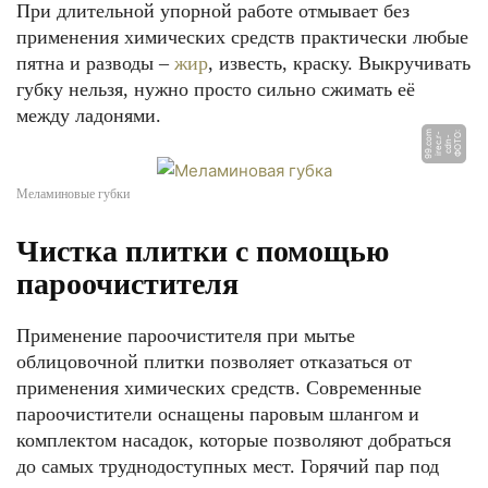
При длительной упорной работе отмывает без
применения химических средств практически любые
пятна и разводы –
жир
, известь, краску. Выкручивать
губку нельзя, нужно просто сильно сжимать её
между ладонями.
m
Ф
О
Т
О:
c
d
n
i
r
e
c.
-
9
9.
c
-
r
o
Меламиновые губки
Чистка плитки с помощью
пароочистителя
Применение пароочистителя при мытье
облицовочной плитки позволяет отказаться от
применения химических средств. Современные
пароочистители оснащены паровым шлангом и
комплектом насадок, которые позволяют добраться
до самых труднодоступных мест. Горячий пар под