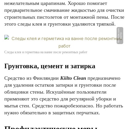
нежелательным царапинам. Хорошо помогает
предварительное смачивание жидкостью для очистки
строительных пистолетов от монтажной пены. После
этого следы клея и грунтовки удаляются тряпкой.
m
Ф
О
Т
О:
Y
o
u
T
u
b
e.
c
o
Следы клея и герметика на ванне после ремонтных работ
Грунтовка, цемент и затирка
Средство из Финляндии
Kiilto Clean
предназначено
для удаления остатков затирки и грунтовки после
облицовки стены. Искушённые пользователи
применяют это средство для регулярной уборки и
мытья стен. Средство пожаробезопасно. Но работать
нужно обязательно в защитных перчатках.
Профилактические меры