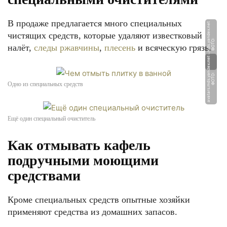
В продаже предлагается много специальных
t
чистящих средств, которые удаляют известковый
Ф
О
Т
О:
a
v
a
t
a
r
s.
m
d
s.
y
a
n
d
e
x.
n
e
налёт,
следы ржавчины
,
плесень
и всяческую грязь.
t
Ф
О
Т
О:
a
v
a
t
a
r
s.
m
d
s.
y
a
n
d
e
x.
n
e
Одно из специальных средств
Ещё один специальный очиститель
Как отмывать кафель
подручными моющими
средствами
Кроме специальных средств опытные хозяйки
применяют средства из домашних запасов.